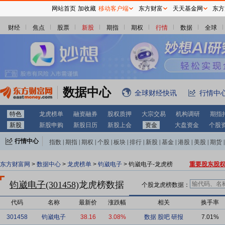
网站首页
加收藏
移动客户端
东方财富
天天基金网
东方
财经
焦点
股票
新股
期指
期权
行情
数据
全球
数据中心
全球财经快讯
行情中
特色
龙虎榜单
融资融券
股权质押
大宗交易
机构调研
期指
新股
新股申购
新股日历
新股上会
资金
大盘资金
个股
行情中心
指数
|
期指
|
期权
|
个股
|
板块
|
排行
|
新股
|
基金
|
港股
|
美股
|
期货
|
外汇
|
黄金
|
自选股
|
自选基金
东方财富网
>
数据中心
>
龙虎榜单
>
钧崴电子
> 钧崴电子-龙虎榜
重要股东股
钧崴电子(301458)
龙虎榜数据
个股龙虎榜数据：
代码
名称
最新价
涨跌幅
相关
换手率
301458
钧崴电子
38.16
3.08%
数据
股吧
研报
7.01%