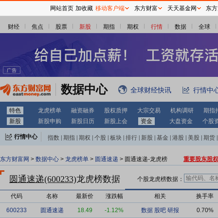
网站首页
加收藏
移动客户端
东方财富
天天基金网
东方
财经
焦点
股票
新股
期指
期权
行情
数据
全球
数据中心
全球财经快讯
行情中
特色
龙虎榜单
融资融券
股权质押
大宗交易
机构调研
期指
新股
新股申购
新股日历
新股上会
资金
大盘资金
个股
行情中心
指数
|
期指
|
期权
|
个股
|
板块
|
排行
|
新股
|
基金
|
港股
|
美股
|
期货
|
外汇
|
黄金
|
自选股
|
自选基金
东方财富网
>
数据中心
>
龙虎榜单
>
圆通速递
> 圆通速递-龙虎榜
重要股东股
圆通速递(600233)
龙虎榜数据
个股龙虎榜数据：
代码
名称
最新价
涨跌幅
相关
换手率
600233
圆通速递
18.49
-1.12%
数据
股吧
研报
0.70%