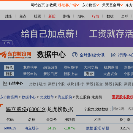
网站首页
加收藏
移动客户端
东方财富
天天基金网
东方
财经
焦点
股票
新股
期指
期权
行情
数据
全球
数据中心
全球财经快讯
行情中
特色
龙虎榜单
融资融券
股权质押
大宗交易
机构调研
期指
新股
新股申购
新股日历
新股上会
资金
大盘资金
个股
行情中心
指数
|
期指
|
期权
|
个股
|
板块
|
排行
|
新股
|
基金
|
港股
|
美股
|
期货
|
外汇
|
黄金
|
自选股
|
自选基金
东方财富网
>
数据中心
>
龙虎榜单
>
海立股份
> 海立股份-龙虎榜
重要股东股
海立股份(600619)
龙虎榜数据
个股龙虎榜数据：
代码
名称
最新价
涨跌幅
相关
换手率
600619
海立股份
14.19
-1.87%
数据
股吧
研报
3.21%