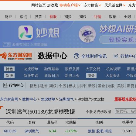
网站首页
加收藏
移动客户端
东方财富
天天基金网
东方
财经
焦点
股票
新股
期指
期权
行情
数据
全球
数据中心
全球财经快讯
行情中
特色
龙虎榜单
融资融券
股权质押
大宗交易
机构调研
期指
新股
新股申购
新股日历
新股上会
资金
大盘资金
个股
行情中心
指数
|
期指
|
期权
|
个股
|
板块
|
排行
|
新股
|
基金
|
港股
|
美股
|
期货
|
外汇
|
黄金
|
自选股
|
自选基金
东方财富网
>
数据中心
>
龙虎榜单
>
深圳燃气
> 深圳燃气-龙虎榜
重要股东股
深圳燃气(601139)
龙虎榜数据
个股龙虎榜数据：
代码
名称
最新价
涨跌幅
相关
换手率
601139
深圳燃气
6.34
-1.09%
数据
股吧
研报
0.69%