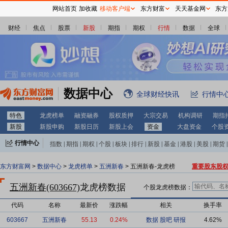
网站首页
加收藏
移动客户端
东方财富
天天基金网
东方
财经
焦点
股票
新股
期指
期权
行情
数据
全球
数据中心
全球财经快讯
行情中
特色
龙虎榜单
融资融券
股权质押
大宗交易
机构调研
期指
新股
新股申购
新股日历
新股上会
资金
大盘资金
个股
行情中心
指数
|
期指
|
期权
|
个股
|
板块
|
排行
|
新股
|
基金
|
港股
|
美股
|
期货
|
外汇
|
黄金
|
自选股
|
自选基金
东方财富网
>
数据中心
>
龙虎榜单
>
五洲新春
> 五洲新春-龙虎榜
重要股东股
五洲新春(603667)
龙虎榜数据
个股龙虎榜数据：
代码
名称
最新价
涨跌幅
相关
换手率
603667
五洲新春
55.13
0.24%
数据
股吧
研报
4.62%