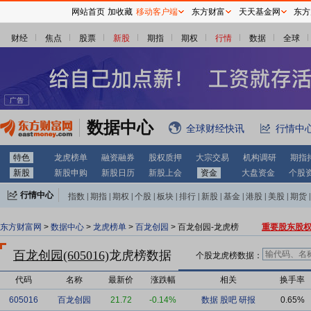
网站首页
加收藏
移动客户端
东方财富
天天基金网
东方
财经
焦点
股票
新股
期指
期权
行情
数据
全球
数据中心
全球财经快讯
行情中
特色
龙虎榜单
融资融券
股权质押
大宗交易
机构调研
期指
新股
新股申购
新股日历
新股上会
资金
大盘资金
个股
行情中心
指数
|
期指
|
期权
|
个股
|
板块
|
排行
|
新股
|
基金
|
港股
|
美股
|
期货
|
外汇
|
黄金
|
自选股
|
自选基金
东方财富网
>
数据中心
>
龙虎榜单
>
百龙创园
> 百龙创园-龙虎榜
重要股东股
百龙创园(605016)
龙虎榜数据
个股龙虎榜数据：
代码
名称
最新价
涨跌幅
相关
换手率
605016
百龙创园
21.72
-0.14%
数据
股吧
研报
0.65%