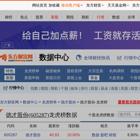
网站首页
加收藏
移动客户端
东方财富
天天基金网
东方
财经
焦点
股票
新股
期指
期权
行情
数据
全球
数据中心
全球财经快讯
行情中
特色
龙虎榜单
融资融券
股权质押
大宗交易
机构调研
期指
新股
新股申购
新股日历
新股上会
资金
大盘资金
个股
行情中心
指数
|
期指
|
期权
|
个股
|
板块
|
排行
|
新股
|
基金
|
港股
|
美股
|
期货
|
外汇
|
黄金
|
自选股
|
自选基金
东方财富网
>
数据中心
>
龙虎榜单
>
德才股份
> 德才股份-龙虎榜
重要股东股
德才股份(605287)
龙虎榜数据
个股龙虎榜数据：
代码
名称
最新价
涨跌幅
相关
换手率
605287
德才股份
40.93
10.00%
数据
股吧
研报
6.90%