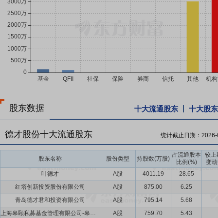
股东数据
十大流通股东
十大股东
德才股份十大流通股东
统计截止日期：
2026-
占流通股本
较上
股东名称
股份类型
持股数(万股)
比例(%)
变动
叶德才
A股
4011.19
28.65
红塔创新投资股份有限公司
A股
875.00
6.25
青岛德才君和投资有限公司
A股
795.14
5.68
上海皋颐私募基金管理有限公司-皋颐辰焱1号私募证券投资基金
A股
759.70
5.43