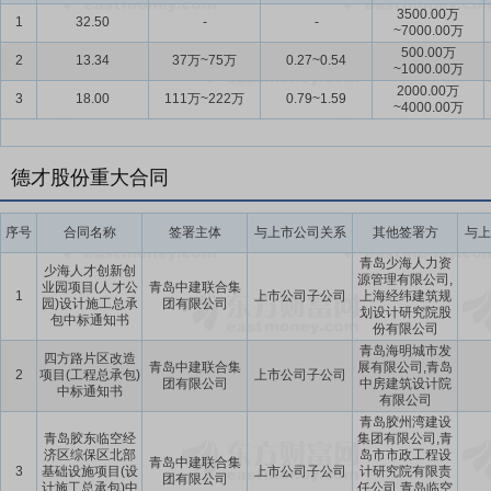
3500.00万
1
32.50
-
-
~7000.00万
要点17：
持续创新优势
公司坚持技术创新驱动发展，在建筑装饰领域大
500.00万
2
13.34
37万~75万
0.27~0.54
升级。同时前瞻布局人工智能领域，通过控股奇想无限与德芯智算，积极
~1000.00万
2000.00万
要点18：
3
自愿锁定股份
18.00
111万~222万
自公司股票上市之日起三十六个月内,不转让
0.79~1.59
~4000.00万
间接持有的该部分股份。
要点19：
股利分配
在满足现金分红条件的基础上,结合公司持续经营和
德才股份重大合同
年以现金方式累计分配的利润不少于最近3年实现的年均可分配利润的3
要点20：
稳定股价措施
公司首次公开发行股票并上市后三年内,如公
序号
合同名称
签署主体
与上市公司关系
其他签署方
与上
持股份、公司全体董事(独立董事除外)和高级管理人员增持公司股票以
青岛少海人力资
少海人才创新创
源管理有限公司,
业园项目(人才公
青岛中建联合集
1
上市公司子公司
上海经纬建筑规
园)设计施工总承
团有限公司
划设计研究院股
包中标通知书
份有限公司
青岛海明城市发
四方路片区改造
青岛中建联合集
展有限公司,青岛
2
项目(工程总承包)
上市公司子公司
团有限公司
中房建筑设计院
中标通知书
有限公司
青岛胶州湾建设
青岛胶东临空经
集团有限公司,青
济区综保区北部
岛市市政工程设
青岛中建联合集
3
基础设施项目(设
上市公司子公司
计研究院有限责
团有限公司
计施工总承包)中
任公司,青岛临空