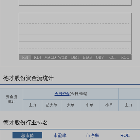
RSI
KDJ
MACD
W%R
DMI
BIAS
OBV
CCI
ROC
德才股份资金流统计
今日资金
(今日涨幅
)
资金流
统计
主力
超大单
大单
中单
小单
主力
德才股份行业排名
总市值
市盈率
市净率
ROE