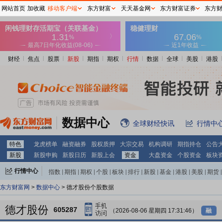
网站首页
加收藏
移动客户端
东方财富
天天基金网
东方财富证券
东方
财经
焦点
股票
新股
期指
期权
行情
数据
全球
美股
港股
数据中心
全球财经快讯
行情中
特色
龙虎榜单
融资融券
股权质押
大宗交易
机构调研
期指持仓
公告
新股
新股申购
新股日历
新股上会
资金
大盘资金
个股资金
板块
行情中心
指数
|
期指
|
期权
|
个股
|
板块
|
排行
|
新股
|
基金
|
港股
|
美股
|
期货
|
外汇
|
黄金
|
自选股
|
自选基金
东方财富网
>
数据中心
> 德才股份个股数据
德才股份
605287
（2026-08-06 星期四 17:31:46）
融