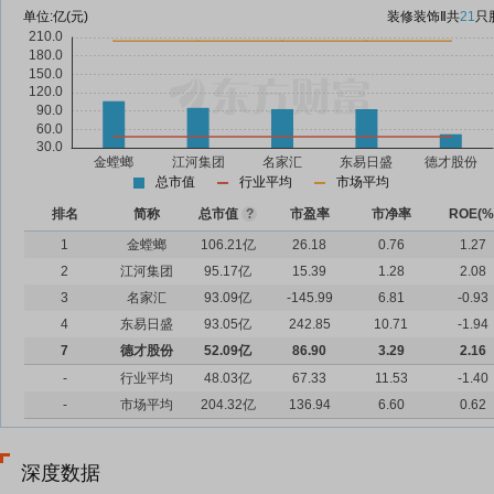
单位:
亿(元)
装修装饰Ⅱ
共
21
只
总市值
行业平均
市场平均
排名
简称
总市值
?
市盈率
市净率
ROE(%
1
金螳螂
106.21亿
26.18
0.76
1.27
2
江河集团
95.17亿
15.39
1.28
2.08
3
名家汇
93.09亿
-145.99
6.81
-0.93
4
东易日盛
93.05亿
242.85
10.71
-1.94
7
德才股份
52.09亿
86.90
3.29
2.16
-
行业平均
48.03亿
67.33
11.53
-1.40
-
市场平均
204.32亿
136.94
6.60
0.62
深度数据