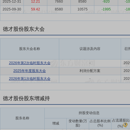
2025-12-31
12.21
7660
8580
-920
-10
2025-09-30
59.42
8580
10575
-1995
-18
德才股份股东大会
股东大会名称
议题涉及内容
召
2026年第2次临时股东大会
-
202
2025年年度股东大会
利润分配方案
202
2026年第1次临时股东大会
-
202
德才股份股东增减持
持股变动信息
股东名称
占流通股比
变动数量(万
占总股本比例
增减
股)
(%)
(%)