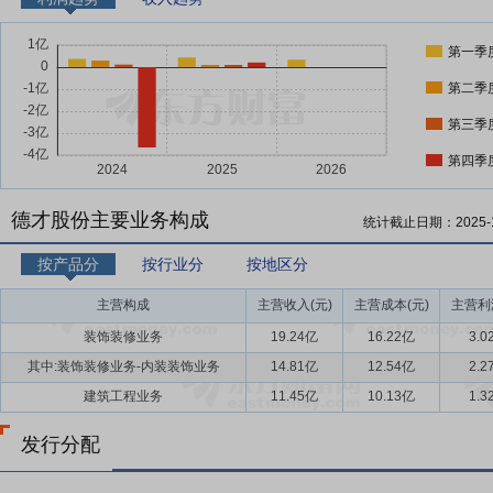
第一季
第二季
第三季
第四季
德才股份主要业务构成
统计截止日期：
2025-
按产品分
按行业分
按地区分
主营构成
主营收入(元)
主营成本(元)
主营利
装饰装修业务
19.24亿
16.22亿
3.0
其中:装饰装修业务-内装装饰业务
14.81亿
12.54亿
2.2
建筑工程业务
11.45亿
10.13亿
1.3
发行分配