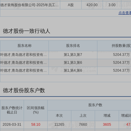
德才装饰股份有限公司-2025年员工持股计划
A股
420.00
3.00
点击查
德才股份一致行动人
股东名称
股东排名
持股数量(股
叶德才,青岛德才君和投资有限公司,叶得森
第1,第3,第7
5204.37万
叶德才,青岛德才君和投资有限公司,叶得森
第1,第3,第6
5204.37万
叶德才,青岛德才君和投资有限公司,叶得森
第1,第4,第6
5204.37万
德才股份股东户数
股东户数
股东户数统计
区间涨跌幅
截止日
(%)
本次
上次
增减
增减比
2026-03-31
58.10
11265
7660
3605
47