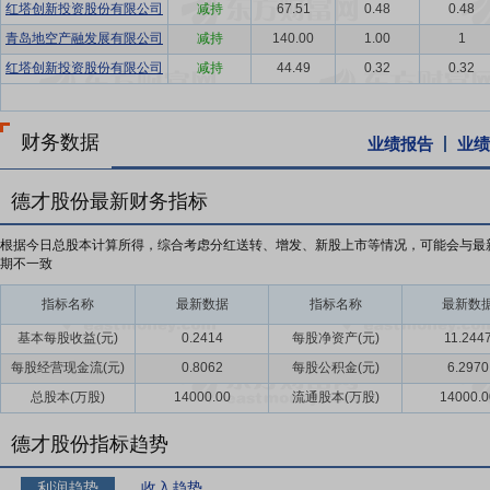
红塔创新投资股份有限公司
减持
67.51
0.48
0.48
青岛地空产融发展有限公司
减持
140.00
1.00
1
红塔创新投资股份有限公司
减持
44.49
0.32
0.32
财务数据
业绩报告
业绩
德才股份最新财务指标
根据今日总股本计算所得，综合考虑分红送转、增发、新股上市等情况，可能会与最
期不一致
指标名称
最新数据
指标名称
最新数
基本每股收益(元)
0.2414
每股净资产(元)
11.244
每股经营现金流(元)
0.8062
每股公积金(元)
6.2970
总股本(万股)
14000.00
流通股本(万股)
14000.0
德才股份指标趋势
利润趋势
收入趋势