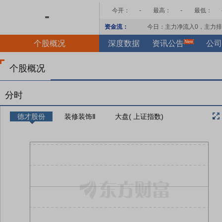
今开：
-
最高：
-
最低：
-
资金流：
今日：主力净流入
0
，主力排
个股概况
深度数据
资讯公告
公司
个股概况
分时
德才股份
装修装饰Ⅱ
大盘( 上证指数)