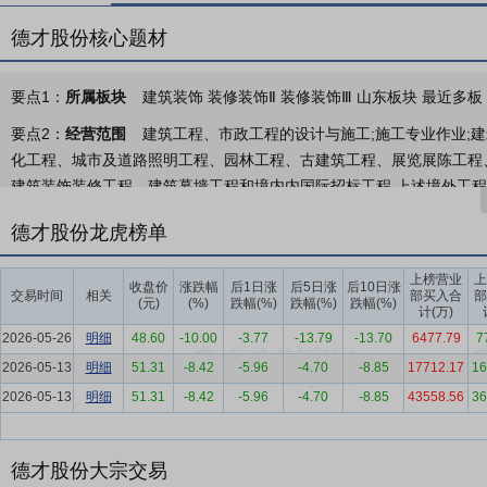
德才股份核心题材
要点1：
所属板块
建筑装饰 装修装饰Ⅱ 装修装饰Ⅲ 山东板块 最近多板 
要点2：
经营范围
建筑工程、市政工程的设计与施工;施工专业作业;
化工程、城市及道路照明工程、园林工程、古建筑工程、展览展陈工程
建筑装饰装修工程、建筑幕墙工程和境内内国际招标工程,上述境外工程
工程所需的劳务人员;建筑幕墙、铝制品、金属门窗、建筑装饰材料、
德才股份龙虎榜单
程设计;金属门窗工程施工;文物保护工程设计;建筑智能化系统设计;国
要点3：
装饰装修业务
公司装饰装修业务包括内装装饰工程、幕墙门
上榜营业
上
收盘价
涨跌幅
后1日涨
后5日涨
后10日涨
交易时间
相关
部买入合
部
(元)
(%)
跌幅(%)
跌幅(%)
跌幅(%)
要点4：
房屋建筑工程业务
公司主要承接各类房屋建筑及其附属设施
计(万)
级等资质。
2026-05-26
明细
48.60
-10.00
-3.77
-13.79
-13.70
6477.79
7
2026-05-13
明细
51.31
-8.42
-5.96
-4.70
-8.85
17712.17
16
要点5：
市政工程业务
公司主要承接在城市区、镇（乡）规划建设范
2026-05-13
明细
51.31
-8.42
-5.96
-4.70
-8.85
43558.56
36
桥梁、附属等市政工程、景观园林工程施工等。公司具有市政公用工程
要点6：
设计业务
公司控股子公司中房设计院于2023年12月成功在
务，专注于为客户提供建筑空间设计的一体化综合性解决方案。中房设
德才股份大宗交易