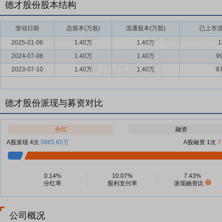
德才股份股本结构
变动日期
总股本(万股)
流通股本(万股)
已上市流
2025-01-06
1.40万
1.40万
1
2024-07-08
1.40万
1.40万
9
2023-07-10
1.40万
1.40万
8
德才股份派现与募资对比
分红
融资
A股派现 4次
5865.65万
A股融资 1次
7
0.14%
10.07%
7.43%
分红率
股利支付率
派现融资比
公司概况