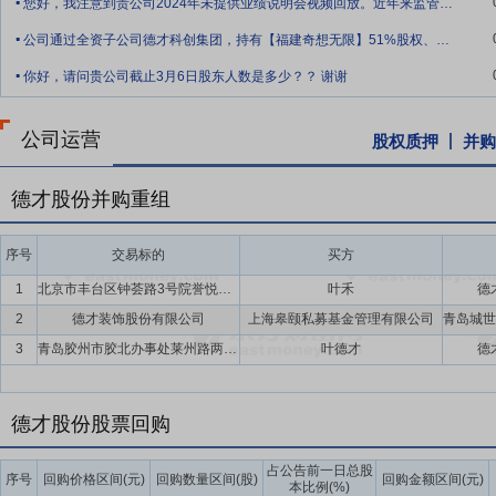
您好，我注意到贵公司2024年未提供业绩说明会视频回放。近年来监管机构持续倡导上
了基础。
.
公司通过全资子公司德才科创集团，持有【福建奇想无限】51%股权、【深圳德芯智算】
要点12：
设计一体化优势
公司拥有“新三板”挂牌公司中房设计院，
.
你好，请问贵公司截止3月6日股东人数是多少？？ 谢谢
质、市政行业（排水工程、道路工程、给水工程）专业乙级资质。公司
与优势，整体协作，为全建筑产业链布局提供了技术与市场保障。同时
术、海绵城市技术、城市更新技术、仿古建筑技术等行业发展方向的研
公司运营
股权质押
并购
要点13：
营销布局优势
公司以“立足青岛，辐射全国”为发展方针，
全国布局，通过在重点城市成立分子公司，以及与当地国企成立合资公
德才股份并购重组
要点14：
技术研发优势
公司自成立以来一直高度重视技术研发，将技
序号
交易标的
买方
参与专利、新工艺、新工法的研发与推广应用，积极开展BIM技术等建
1
北京市丰台区钟荟路3号院誉悦嘉园小区一套住宅房地产(含一个地下车位)及三套仓储房
叶禾
德
要点15：
信息化优势
公司不断完善科学、现代的公司治理结构，持续
2
德才装饰股份有限公司
上海皋颐私募基金管理有限公司
程管事，以制度管人”，真正把最佳业务实践固化下来，实现能力的可
3
青岛胶州市胶北办事处莱州路两处工业用地(地号:1-1-3-577、1-1-3-578)及地上房屋建筑物
叶德才
德
系建设。其中，业务流程管理体系建设聚焦业务场景标准化，旨在实现
资源管理体系建设聚焦人才的培养与管理，旨在支撑业务规模快速增长
要点16：
管理优势
公司自成立以来，始终秉承“诚信依德，质量藉才
德才股份股票回购
系，先后通过了“GB/T19001-2016/ISO9001：2015和GB/T50430-
“GB/T45001-2020/ISO45001:2018职业健康安全管理体系认证
占公告前一日总股
序号
回购价格区间(元)
回购数量区间(股)
回购金额区间(元)
本比例(%)
立了以经营流程为管理轴心的内部管理制度体系。