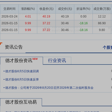
要点7：
AI新兴业务
2025年，公司通过设立深圳德芯智算科技有限
交易时间
涨跌幅(%)
收盘价(元)
成交价(元)
折溢率(%)
成交量(万股)
其中，奇想无限主营业务为AI漫剧生产和AI智能体研发及推广，德芯智
2026-03-24
4.01
40.19
40.19
0.00
12.12
要点8：
建筑行业
据中国建筑业协会数据，2025年，受房地产市场深
2026-01-15
9.99
37.22
30.46
-18.16
86.90
5.43%，为近年首次出现负增长；新签合同额达31.53万亿元，同比
订单规模持续走低；下半年随着超长期特别国债、专项债集中投放，以
2026-01-15
9.99
37.22
30.46
-18.16
9.80
性与政策弹性。
要点9：
人工智能行业
在深耕传统建筑行业的基础上，公司正加快布
资讯公告
个股
和产业变革的重要驱动力，是推动我国科技跨越发展、产业优化升级、生产
行动的意见》，首次将“人工智能+”提升至国家战略高度；2026年，“十
德才股份资讯
行业资讯
府工作报告首次明确提出“打造智能经济新形态”。从顶层设计到全面部
.
要点10：
品牌和资质优势
公司自成立以来一直注重企业品牌和形象建
德才股份8月5日快速回调
.
水平，立足青岛、辐射全国，品牌优势逐渐体现，先后荣获“中国驰名商标”
德才股份8月5日快速反弹
号。同时，公司以卓越的业绩、突出的实力荣获多项国家级奖项，如“中国
.
德才股份：公司将于2026年8月20日召开2026年第二次临时股东会
家优质工程奖”“中国建筑工程装饰奖”等。公司还多次荣获中国建筑装
名品牌、青岛市民营企业百强、青岛市专精特新企业、青岛市新一代“
德才股份互动易
要点11：
全产业链优势
公司全建筑产业链业务布局完善，涵盖内装装
.
务等领域。公司企业资质齐全，拥有施工总承包特级资质，且在众多专