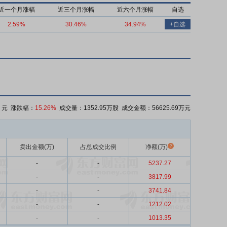
近一个月涨幅
近三个月涨幅
近六个月涨幅
自选
2.59%
30.46%
34.94%
+自选
元 涨跌幅：
15.26%
成交量：1352.95万股 成交金额：56625.69万元
卖出金额(万)
占总成交比例
净额(万)
-
-
5237.27
-
-
3817.99
-
-
3741.84
-
-
1212.02
-
-
1013.35