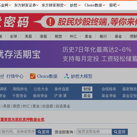
基金网
东方财富证券
东方财富期货
妙想
Choice数据
股吧
据
全球
美股
港股
期货
外汇
黄金
银行
基金
理财
行情中心
Choice数据
妙想大模型
调研
期指持仓
公告大全
条件选股
财报
业绩报表
最新预告
资金
个股资金
板块资金
沪 港 通
基金
基金净值
基金定投
股
|
美股
|
期货
|
外汇
|
黄金
|
自选股
|
自选基金
重要股东股权质押数据全览
：
营业部查询：