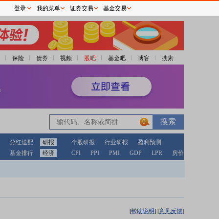
登录
我的菜单
证券交易
基金交易
保险
债券
视频
股吧
基金吧
博客
搜索
0
分红送配
研报
个股研报
行业研报
盈利预测
基金排行
经济
CPI
PPI
PMI
GDP
LPR
房价
[
帮助说明
]
[
意见反馈
]