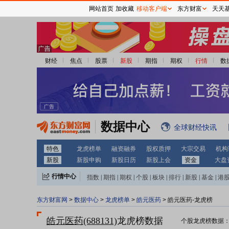
网站首页
加收藏
移动客户端
东方财富
天天
财经
焦点
股票
新股
期指
期权
行情
数
数据中心
全球财经快讯
特色
龙虎榜单
融资融券
股权质押
大宗交易
机构
新股
新股申购
新股日历
新股上会
资金
大盘
行情中心
指数
|
期指
|
期权
|
个股
|
板块
|
排行
|
新股
|
基金
|
港
东方财富网
>
数据中心
>
龙虎榜单
>
皓元医药
> 皓元医药-龙虎榜
皓元医药(688131)
龙虎榜数据
个股龙虎榜数据