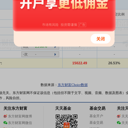
买入金额(万)
占总成交比例
1181次
44.12%
-
-
2707次
39.71%
-
-
2707次
39.71%
-
-
8次
25.00%
-
-
-次
-
-
-
:
15022.49
26.53%
数据来源：
东方财富Choice数据
场无关。东方财富网不保证该信息（包括但不限于文字、视频、音频、数据及图表）
作，风险自担。