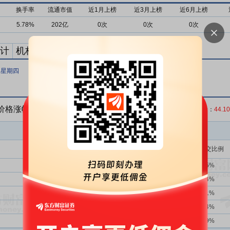
换手率
流通市值
近1月上榜
近3月上榜
近6月上榜
5.78%
202亿
0次
0次
0次
计
机构买卖统计
最新公告
日 星期四
收盘价格涨幅达到15%的前五只证券
收盘价：
44.10
买入金额(万)
占总成交比例
1181次
44.12%
5237.27
9.25%
3次
100.00%
3817.99
6.74%
1次
100.00%
3741.84
6.61%
1340次
42.09%
1212.02
2.14%
-次
-
1013.35
1.79%