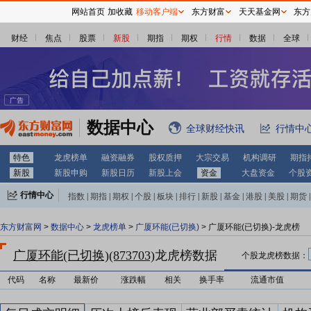
网站首页
加收藏
移动客户端
东方财富
天天基金网
东方
财经
焦点
股票
新股
期指
期权
行情
数据
全球
数据中心
全球财经快讯
行情中
特色
龙虎榜单
融资融券
股权质押
大宗交易
机构调研
期指
新股
新股申购
新股日历
新股上会
资金
大盘资金
个股
行情中心
指数
|
期指
|
期权
|
个股
|
板块
|
排行
|
新股
|
基金
|
港股
|
美股
|
期货
|
外汇
|
黄金
|
自选股
|
自选基金
东方财富网
>
数据中心
>
龙虎榜单
>
广厦环能(已切换)
> 广厦环能(已切换)-龙虎榜
广厦环能(已切换)(873703)
龙虎榜数据
个股龙虎榜数据：
代码
名称
最新价
涨跌幅
相关
换手率
流通市值