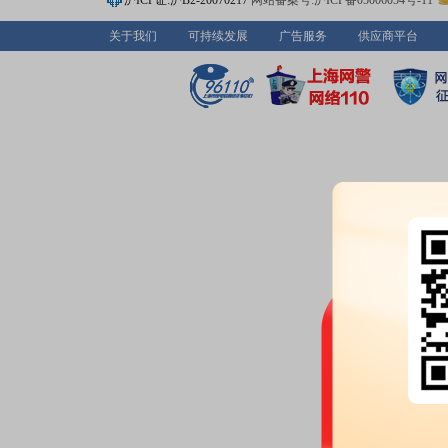
沪ICP证:沪B2-20070217
网站备案号:沪ICP备05006054号-11
关于我们
可持续发展
广告服务
供应商平台
2026-06-18
大宗交易：
2026年06月18日
660.6万元
2026-06-16
公告：
2026年06月16日发布
《深
2022年股票期权激励计划首次
事项的核查意见》
等6条公告
2026-06-13
股东户数：
2026年06月13日公
366391户，比上期减少20487户
2026-06-05