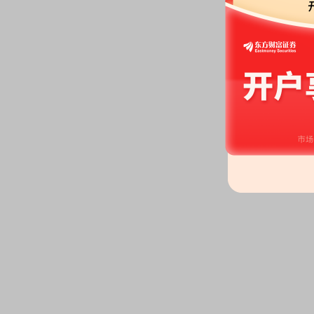
公告：
2026年06月05日发布
《深
股本变动：
2026年06月05日
分红：
2026年06月05日公布2
月10日；除权除息日：2026年06
扣税后1.98元)[正式]
股东户数：
2026年06月05日公
386878户，比上期增加29119户
2026-05-29
公告：
2026年05月29日发布
《深
条公告
2026-05-28
股东大会：
于2026-05-28召开