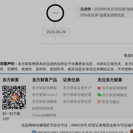
龙虎榜：
2026年06月30日因
20%的证券”披露龙虎榜信息
2026-06-29
龙虎榜：
2026年06月29日因“
虎榜信息
数据
郑重声明：
东方财富网发布此信息的目的在于传播更多信息，与本站立场无关。东方
性、完整性、有效性、及时性、原创性等。相关信息并未经过本网站证实，不对您构
2026-06-24
东方财富
东方财富产品
证券交易
关注东方财富
龙虎榜：
2026年06月24日因“
东方财富免费版
东方财富证券开户
东方财富网微博
虎榜信息
东方财富Level-2
东方财富在线交易
东方财富网微信
东方财富策略版
东方财富证券交易
意见与建议
2026-06-22
妙想投研助理
扫一扫下载
Choice金融终端
APP
公告：
2026年06月22日发布
《深
信息网络传播视听节目许可证：0908328号 经营证券期货业务许可证编号：91310
分股票期权注销完成的公告》