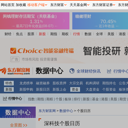
网站首页
加收藏
移动客户端
东方财富
天天基金网
东方财富证券
东方
财经
焦点
股票
新股
期指
期权
行情
数据
全球
美股
港股
数据中心
全球财经快讯
行情中
特色
龙虎榜单
融资融券
股权质押
大宗交易
机构调研
期指持仓
公告
新股
新股申购
新股日历
新股上会
资金
大盘资金
个股资金
板块
行情中心
指数
|
期指
|
期权
|
个股
|
板块
|
排行
|
新股
|
基金
|
港股
|
美股
|
期货
|
外汇
|
黄金
|
自选股
|
自选基金
东方财富网
>
数据中心
>
个股日历
深科技个股日历
全景图