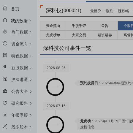
首页
深科技(000021)
最新价
-
涨跌
-
涨跌幅
-
我的数据
资金流向
千股千评
公告
个股
热门数据
龙虎榜单
大宗交易
融资融券
高管
资金流向
深科技公司事件一览
特色数据
新股数据
2026-08-26
沪深港通
预约披露日：
2026年半年报预约2
公告大全
研究报告
2026-07-15
年报季报
龙虎榜：
2026年07月15日因“
股东股本
虎榜信息