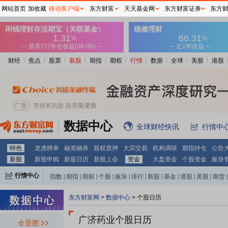
网站首页
加收藏
移动客户端
东方财富
天天基金网
东方财富证券
东方
财经
焦点
股票
新股
期指
期权
行情
数据
全球
美股
港股
数据中心
全球财经快讯
行情中
特色
龙虎榜单
融资融券
股权质押
大宗交易
机构调研
期指持仓
公告
新股
新股申购
新股日历
新股上会
资金
大盘资金
个股资金
板块
行情中心
指数
|
期指
|
期权
|
个股
|
板块
|
排行
|
新股
|
基金
|
港股
|
美股
|
期货
|
外汇
|
黄金
|
自选股
|
自选基金
东方财富网
>
数据中心
>
个股日历
广济药业个股日历
全景图