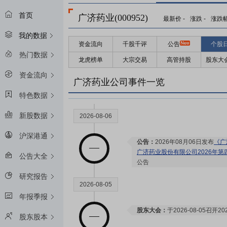
首页
广济药业(000952)
最新价
-
涨跌
-
涨跌
我的数据
资金流向
千股千评
公告
个股
2026-08-28
热门数据
龙虎榜单
大宗交易
高管持股
股东大
资金流向
预约披露日：
2026年半年报预约2
广济药业公司事件一览
特色数据
新股数据
2026-08-06
沪深港通
公告：
2026年08月06日发布
《广
广济药业股份有限公司2026年
公告大全
公告
研究报告
2026-08-05
年报季报
股东大会：
于2026-08-05召
股东股本