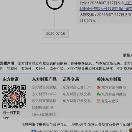
公告：
2026年07月17日发布
《广
划剩余全部限制性股票回购注销
大宗交易：
2026年07月17日
213.6万元
2026-07-16
大宗交易：
2026年07月16日共
交额254.65万元
数据
股本变动：
2026年07月16日
郑重声明：
东方财富网发布此信息的目的在于传播更多信息，与本站立场无关。东方
性、完整性、有效性、及时性、原创性等。相关信息并未经过本网站证实，不对您构
2026-07-15
东方财富
东方财富产品
证券交易
关注东方财富
东方财富免费版
东方财富证券开户
东方财富网微博
业绩预告：
2026年07月15日预告
东方财富Level-2
东方财富在线交易
万元，变动12.6%～32.46%
东方财富网微信
公告：
2026年07月15日发布
《广
东方财富策略版
东方财富证券交易
意见与建议
2026年半年度业绩预告》
妙想投研助理
扫一扫下载
Choice金融终端
APP
2026-07-14
信息网络传播视听节目许可证：0908328号 经营证券期货业务许可证编号：91310