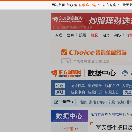
网站首页
加收藏
移动客户端
东方财富
天天
财经
焦点
股票
新股
期指
期权
行
数据中心
特色
龙虎榜单
融资融券
股权质押
大宗
新股
新股申购
新股日历
新股上会
资金
行情中心
指数
|
期指
|
期权
|
个股
|
板块
|
排
东方财富网
>
数据中心
>
富安娜个股日
全景图