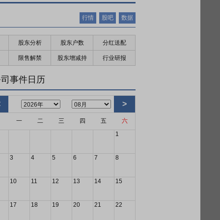
行情
股吧
数据
股东分析
股东户数
分红送配
限售解禁
股东增减持
行业研报
公司事件日历
<
>
日
一
二
三
四
五
六
1
3
4
5
6
7
8
10
11
12
13
14
15
17
18
19
20
21
22