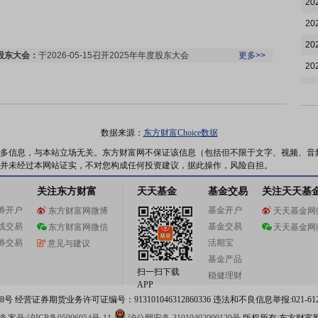
20
20
20
股东大会：
于2026-05-15召开2025年年度股东大会
更多>>
20
20
20
20
数据来源：
东方财富Choice数据
研报：
2026年04月28日发布
《富安娜：2025年呈现经营压力，26Q1经
20
多信息，与本站立场无关。东方财富网不保证该信息（包括但不限于文字、视频、音
营呈现改善迹象》
研报
更多>>
并未经过本网站证实，不对您构成任何投资建议，据此操作，风险自担。
20
关注东方财富
天天基金
基金交易
关注天天基
20
券开户
基金开户
东方财富网微博
天天基金网
20
线交易
基金交易
东方财富网微信
天天基金网
20
机构调研：
2026年04月27日披露公司于2026年04月27日接待50家机构
券交易
活期宝
意见与建议
调研
更多>>
20
基金产品
扫一扫下载
稳健理财
20
APP
 经营证券期货业务许可证编号：913101046312860336 违法和不良信息举报:021-612
20