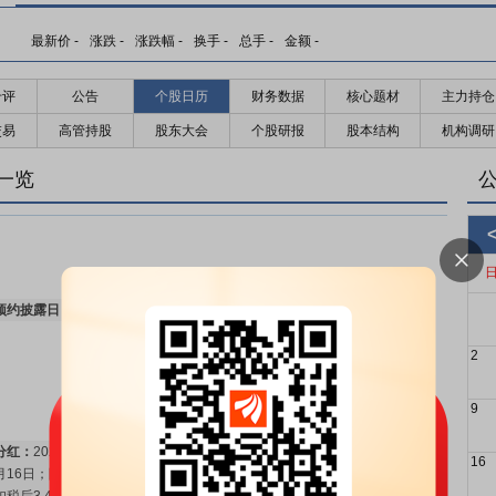
最新价
-
涨跌
-
涨跌幅
-
换手
-
总手
-
金额
-
千评
公告
个股日历
财务数据
核心题材
主力持仓
交易
高管持股
股东大会
个股研报
股本结构
机构调研
限售解禁日：
2027年11月25日预计有776000.00股可流通上市
更多>>
一览
预约披露日：
2026年半年报预约2026年08月26日披露
更多>>
2
9
分红：
2026年06月10日公布2025年年报分红，股权登记日：2026年06
16
月16日；除权除息日：2026年06月17日；分配方案：10派3.85元(含税,