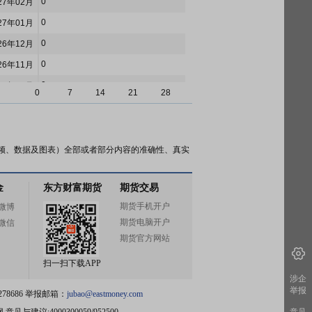
0
27年02月
0
27年01月
0
26年12月
0
26年11月
0
26年10月
0
7
14
21
28
0
26年09月
1
26年08月
0
26年07月
频、数据及图表）全部或者部分内容的准确性、真实
4
26年06月
金
东方财富期货
期货交易
2
26年05月
期货手机开户
微博
16
26年04月
期货电脑开户
微信
0
26年03月
期货官方网站
0
26年02月
扫一扫下载APP
3
26年01月
涉企
举报
78686 举报邮箱：
jubao@eastmoney.com
3
25年12月