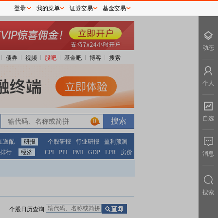
登录
我的菜单
证券交易
基金交易
动态
债券
视频
股吧
基金吧
博客
搜索
个人
自选
0
红送配
研报
个股研报
行业研报
盈利预测
排行
经济
CPI
PPI
PMI
GDP
LPR
房价
消息
搜索
个股日历查询: