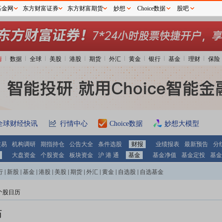
基金网
东方财富证券
东方财富期货
妙想
Choice数据
股吧
情
数据
全球
美股
港股
期货
外汇
黄金
银行
基金
理财
保险
全球财经快讯
行情中心
Choice数据
妙想大模型
交易
机构调研
期指持仓
公告大全
条件选股
财报
业绩报表
最新预告
分
大盘资金
个股资金
板块资金
沪 港 通
基金
基金净值
基金定投
基金
行
|
新股
|
基金
|
港股
|
美股
|
期货
|
外汇
|
黄金
|
自选股
|
自选基金
个股日历
历