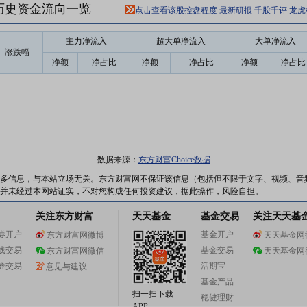
7)历史资金流向一览
点击查看该股控盘程度
最新研报
千股千评
龙虎
主力净流入
超大单净流入
大单净流入
涨跌幅
净额
净占比
净额
净占比
净额
净占比
数据来源：
东方财富Choice数据
多信息，与本站立场无关。东方财富网不保证该信息（包括但不限于文字、视频、音
并未经过本网站证实，不对您构成任何投资建议，据此操作，风险自担。
关注东方财富
天天基金
基金交易
关注天天基
券开户
基金开户
东方财富网微博
天天基金网
线交易
基金交易
东方财富网微信
天天基金网
券交易
活期宝
意见与建议
基金产品
扫一扫下载
稳健理财
APP