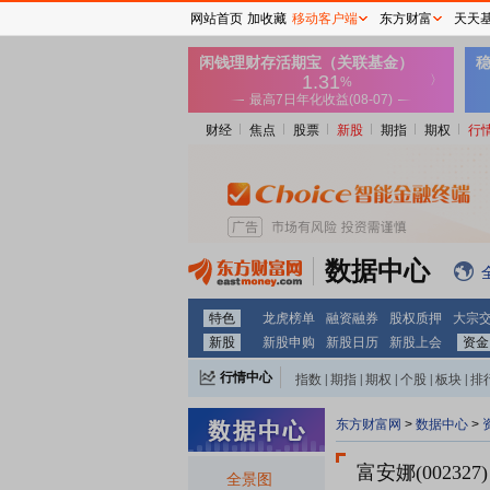
网站首页
加收藏
移动客户端
东方财富
天天
财经
焦点
股票
新股
期指
期权
行
数据中心
特色
龙虎榜单
融资融券
股权质押
大宗
新股
新股申购
新股日历
新股上会
资金
行情中心
指数
|
期指
|
期权
|
个股
|
板块
|
排
东方财富网
>
数据中心
>
富安娜(002327)
全景图