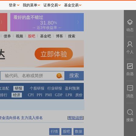
登录
我的菜单
证券交易
基金交易
动态
债券
视频
股吧
基金吧
博客
搜索
个人
自选
0
红送配
研报
个股研报
行业研报
盈利预测
排行
经济
CPI
PPI
PMI
GDP
LPR
房价
消息
资金流向排名
主力流入排名
[
帮助说明
]
搜索
行情
股吧
数据