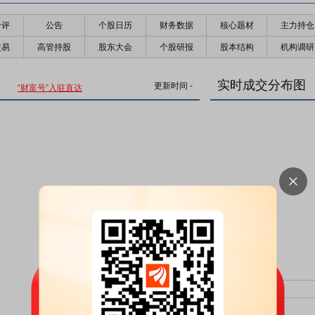
千评
公告
个股日历
财务数据
核心题材
主力持仓
交易
高管持股
股东大会
个股研报
股本结构
机构调研
实时成交分布图
更新时间
-
“财富号”入驻直达
主力净比：
类型
超大单净比：
超大单