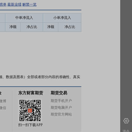
榜单
最新业绩
解禁一览
中单净流入
小单净流入
净额
净占比
净额
净占比
频、数据及图表）全部或者部分内容的准确性、真实
金
东方财富期货
期货交易
期货手机开户
微博
期货电脑开户
微信
期货官方网站
扫一扫下载APP
涉企