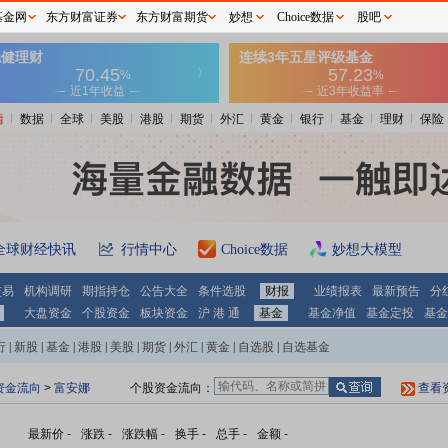
基金网
东方财富证券
东方财富期货
妙想
Choice数据
股吧
情
数据
全球
美股
港股
期货
外汇
黄金
银行
基金
理财
保险
全球财经快讯
行情中心
Choice数据
妙想大模型
交易
机构调研
期指持仓
公告大全
条件选股
财报
业绩报表
最新预告
分
大盘资金
个股资金
板块资金
沪 港 通
基金
基金净值
基金定投
基金
行
|
新股
|
基金
|
港股
|
美股
|
期货
|
外汇
|
黄金
|
自选股
|
自选基金
资金流向
>
富安娜
个股资金流向：
查看
最新价
-
涨跌
-
涨跌幅
-
换手
-
总手
-
金额
-