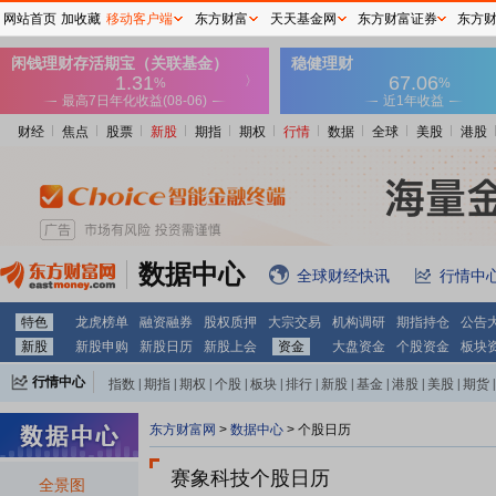
网站首页
加收藏
移动客户端
东方财富
天天基金网
东方财富证券
东方
财经
焦点
股票
新股
期指
期权
行情
数据
全球
美股
港股
数据中心
全球财经快讯
行情中
特色
龙虎榜单
融资融券
股权质押
大宗交易
机构调研
期指持仓
公告
新股
新股申购
新股日历
新股上会
资金
大盘资金
个股资金
板块
行情中心
指数
|
期指
|
期权
|
个股
|
板块
|
排行
|
新股
|
基金
|
港股
|
美股
|
期货
|
外汇
|
黄金
|
自选股
|
自选基金
东方财富网
>
数据中心
>
个股日历
赛象科技个股日历
全景图