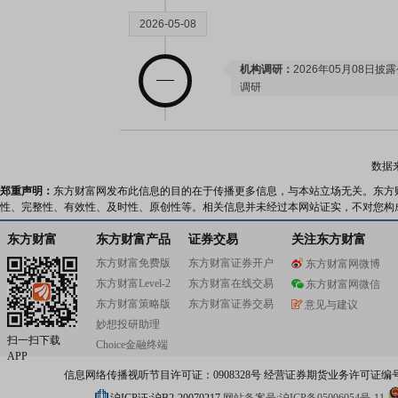
2026-05-08
机构调研：
2026年05月08日披
调研
2026-04-28
数据
预约披露日：
2026年第一季度季
郑重声明：
东方财富网发布此信息的目的在于传播更多信息，与本站立场无关。东方
公告：
2026年04月28日发布
《赛
性、完整性、有效性、及时性、原创性等。相关信息并未经过本网站证实，不对您构
告
业绩报表：
2026年一季报归属净利
东方财富
东方财富产品
证券交易
关注东方财富
本每股收益0.01元
东方财富免费版
东方财富证券开户
东方财富网微博
股东户数：
2026年04月28日公布
东方财富Level-2
东方财富在线交易
东方财富网微信
户，比上期减少5543户
东方财富策略版
东方财富证券交易
意见与建议
妙想投研助理
2026-04-23
扫一扫下载
Choice金融终端
APP
股东户数：
2026年04月23日公布
信息网络传播视听节目许可证：0908328号 经营证券期货业务许可证编号：91310
户，比上期增加6324户