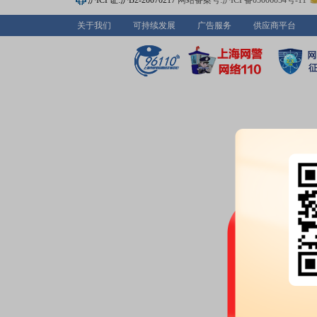
沪ICP证:沪B2-20070217
网站备案号:沪ICP备05006054号-11
业绩报表：
2025年年报归属净利润
每股收益0.08元
关于我们
可持续发展
广告服务
供应商平台
预约披露日：
2025年年报预约20
公司投资：
2026年04月23日公
家公司，共计3.69亿元
分红：
2026年04月23日公布20
(含税)[预案]
公告：
2026年04月23日发布
《赛
职情况的评估报告》
等22条公告
2026-04-11
公告：
2026年04月11日发布
《赛
公告》
2026-03-24
公告：
2026年03月24日发布
《赛
天津赛象科技股份有限公司202
条公告