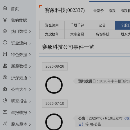
首页
赛象科技(002337)
最新价
-
涨跌
-
涨跌
我的数据
资金流向
千股千评
公告
个股
热门数据
龙虎榜单
大宗交易
高管持股
股东
资金流向
赛象科技公司事件一览
特色数据
新股数据
2026-08-26
沪深港通
预约披露日：
2026年半年报预约2
公告大全
研究报告
2026-07-10
年报季报
公告：
2026年07月10日发布
《赛
股东股本
告》
等3条公告