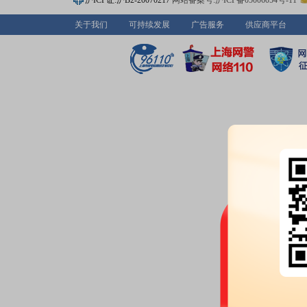
沪ICP证:沪B2-20070217
网站备案号:沪ICP备05006054号-11
业绩预告：
2026年07月10日预告
关于我们
可持续发展
广告服务
供应商平台
万元，变动34%～56%
股权质押：
截止2026年07月10
2100.00万股，质押总笔数3笔
2026-07-09
股东户数：
2026年07月09日公布
户，比上期减少464户
2026-07-03
股权质押：
截止2026年07月03
2100.00万股，质押总笔数3笔
2026-06-26
股权质押：
截止2026年06月26