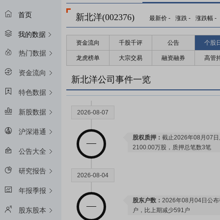
首页
新北洋(002376)
最新价
-
涨跌
-
涨跌幅
-
我的数据
资金流向
千股千评
公告
个股
2026-08-21
热门数据
龙虎榜单
大宗交易
融资融券
高管
资金流向
预约披露日：
2026年半年报预约2
新北洋公司事件一览
特色数据
新股数据
2026-08-07
沪深港通
股权质押：
截止2026年08月07
2100.00万股，质押总笔数3笔
公告大全
研究报告
2026-08-04
年报季报
股东户数：
2026年08月04日公布
股东股本
户，比上期减少591户