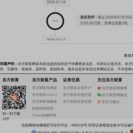
2026-07-24
股权质押：
截止2026年07月24
2100.00万股，质押总笔数3笔
2026-07-17
股权质押：
截止2026年07月17
数据
2100.00万股，质押总笔数3笔
郑重声明：
东方财富网发布此信息的目的在于传播更多信息，与本站立场无关。东方
性、完整性、有效性、及时性、原创性等。相关信息并未经过本网站证实，不对您构
2026-07-14
东方财富
东方财富产品
证券交易
关注东方财富
东方财富免费版
东方财富证券开户
东方财富网微博
公告：
2026年07月14日发布
《新
东方财富Level-2
东方财富在线交易
东方财富网微信
告》
等5条公告
东方财富策略版
东方财富证券交易
意见与建议
妙想投研助理
扫一扫下载
Choice金融终端
2026-07-10
APP
信息网络传播视听节目许可证：0908328号 经营证券期货业务许可证编号：91310
公告：
2026年07月10日发布
《新