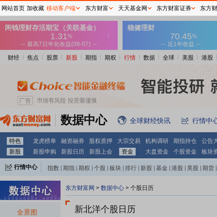
网站首页
加收藏
移动客户端
东方财富
天天基金网
东方财富证券
东方
财经
焦点
股票
新股
期指
期权
行情
数据
全球
美股
港股
数据中心
全球财经快讯
行情中
特色
龙虎榜单
融资融券
股权质押
大宗交易
机构调研
期指持仓
公告
新股
新股申购
新股日历
新股上会
资金
大盘资金
个股资金
板块
行情中心
指数
|
期指
|
期权
|
个股
|
板块
|
排行
|
新股
|
基金
|
港股
|
美股
|
期货
|
外汇
|
黄金
|
自选股
|
自选基金
东方财富网
>
数据中心
>
个股日历
新北洋个股日历
全景图