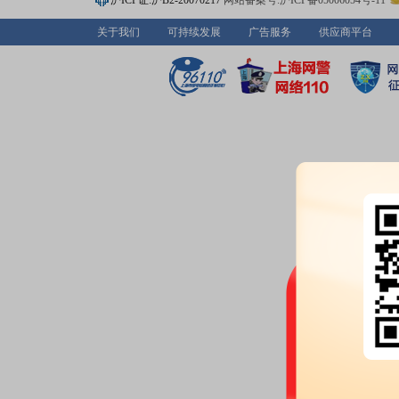
沪ICP证:沪B2-20070217
网站备案号:沪ICP备05006054号-11
机构调研：
2026年04月30日披
调研
关于我们
可持续发展
广告服务
供应商平台
2026-04-29
股东户数：
2026年04月29日公布
户，比上期增加785户
预约披露日：
2025年年报预约20
公告：
2026年04月29日发布
《竞
鉴证报告》
等34条公告
业绩报表：
2026年一季报归属净利
本每股收益-0.1666元
业绩报表：
2025年年报归属净利润
每股收益0.0371元
预约披露日：
2026年第一季度季
公司投资：
2026年04月29日公
家公司，共计5.26亿元，本报告期内
分红：
2026年04月29日公布20
(含税)[预案]
股东户数：
2026年04月29日公布
户，比上期增加1089户