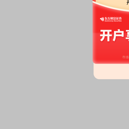
2026-04-25
委托理财：
2026年04月25日
协议存款、通知存款、大额存单等
个月)低风险投资产品 2.7亿元
公告：
2026年04月25日发布
《竞
和闲置募集资金进行现金管理的
委托理财：
2026年04月25日
风险的理财产品,包括但不限于保
6.5亿元
2026-04-14
股东户数：
2026年04月14日公布
户，比上期减少1461户
2026-03-24