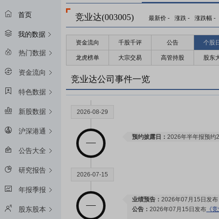
首页
竞业达(003005)
最新价
-
涨跌
-
涨跌幅
-
我的数据
资金流向
千股千评
公告
个股
热门数据
龙虎榜单
大宗交易
高管持股
股东
资金流向
竞业达公司事件一览
特色数据
新股数据
2026-08-29
沪深港通
预约披露日：
2026年半年报预约2
公告大全
研究报告
2026-07-15
年报季报
业绩预告：
2026年07月15日发
股东股本
公告：
2026年07月15日发布
《竞