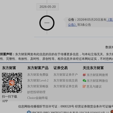
2026-05-20
公告：
2026年05月20日发布
《竞
公告》
等3条公告
2026-05-19
数据
股东大会：
于2026-05-19召开
郑重声明：
东方财富网发布此信息的目的在于传播更多信息，与本站立场无关。东方
性、完整性、有效性、及时性、原创性等。相关信息并未经过本网站证实，不对您构
东方财富
东方财富产品
证券交易
关注东方财富
2026-05-07
东方财富免费版
东方财富证券开户
东方财富网微博
东方财富Level-2
东方财富在线交易
东方财富网微信
股东户数：
2026年05月07日公布
东方财富策略版
东方财富证券交易
意见与建议
户，比上期减少314户
妙想投研助理
扫一扫下载
Choice金融终端
APP
2026-04-30
信息网络传播视听节目许可证：0908328号 经营证券期货业务许可证编号：91310