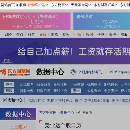
网站首页
加收藏
移动客户端
东方财富
天天基金网
东方财富证券
东方
财经
焦点
股票
新股
期指
期权
行情
数据
全球
美股
港股
数据中心
全球财经快讯
行情中
特色
龙虎榜单
融资融券
股权质押
大宗交易
机构调研
期指持仓
公告
新股
新股申购
新股日历
新股上会
资金
大盘资金
个股资金
板块
行情中心
指数
|
期指
|
期权
|
个股
|
板块
|
排行
|
新股
|
基金
|
港股
|
美股
|
期货
|
外汇
|
黄金
|
自选股
|
自选基金
东方财富网
>
数据中心
>
个股日历
竞业达个股日历
全景图