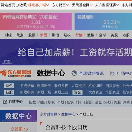
网站首页
加收藏
移动客户端
东方财富
天天基金网
东方财富证券
东方
财经
焦点
股票
新股
期指
期权
行情
数据
全球
美股
港股
数据中心
全球财经快讯
行情中
特色
龙虎榜单
融资融券
股权质押
大宗交易
机构调研
期指持仓
公告
2029-06-18
新股
新股申购
新股日历
新股上会
资金
大盘资金
个股资金
板块
限售解禁日：
2029年06月18日
行情中心
指数
|
期指
|
期权
|
个股
|
板块
|
排行
|
新股
|
基金
|
港股
|
美股
|
期货
|
外汇
|
黄金
|
自选股
|
自选基金
东方财富网
>
数据中心
>
个股日历
2028-06-19
金富科技个股日历
全景图