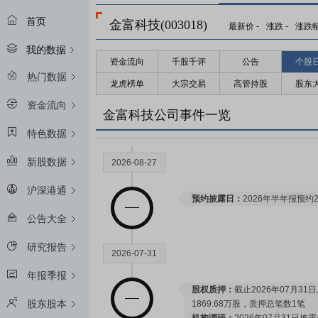
限售解禁日：
2028年06月19日
首页
金富科技(003018)
最新价
-
涨跌
-
涨跌
我的数据
资金流向
千股千评
公告
个股
2027-06-17
热门数据
龙虎榜单
大宗交易
高管持股
股东
资金流向
限售解禁日：
2027年06月17日
金富科技公司事件一览
特色数据
新股数据
2026-08-27
沪深港通
预约披露日：
2026年半年报预约2
公告大全
研究报告
2026-07-31
年报季报
股权质押：
截止2026年07月31
股东股本
1869.68万股，质押总笔数1笔