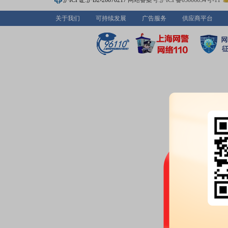
沪ICP证:沪B2-20070217
网站备案号:沪ICP备05006054号-11
2026-07-10
关于我们
可持续发展
广告服务
供应商平台
股权质押：
截止2026年07月10
1560.00万股，质押总笔数1笔
2026-07-09
分红：
2026年07月09日公布2
月14日；除权除息日：2026年07
派1.985111元(含税,扣税后1.786
公告：
2026年07月09日发布
《金
资本公积金转增股本方案的公告
2026-07-03
股权质押：
截止2026年07月03
1560.00万股，质押总笔数1笔
股本变动：
2026年07月03日
公告：
2026年07月03日发布
《金