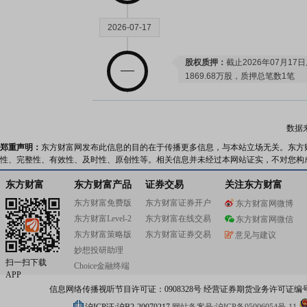
2026-07-17
股权质押：
截止2026年07月17
1869.68万股，质押总笔数1笔
2026-07-15
数据
郑重声明：
东方财富网发布此信息的目的在于传播更多信息，与本站立场无关。东方
业绩预告：
2026年07月15日预告
性、完整性、有效性、及时性、原创性等。相关信息并未经过本网站证实，不对您构
万元，变动81.41%～101.57%
公告：
2026年07月15日发布
《金
东方财富
东方财富产品
证券交易
关注东方财富
东方财富免费版
东方财富证券开户
东方财富网微博
股本变动：
2026年07月15日
东方财富Level-2
东方财富在线交易
东方财富网微信
东方财富策略版
东方财富证券交易
2026-07-14
意见与建议
妙想投研助理
扫一扫下载
Choice金融终端
研报：
2026年07月14日发布
《深
APP
重塑估值体系》
研报
信息网络传播视听节目许可证：0908328号 经营证券期货业务许可证编号：91310