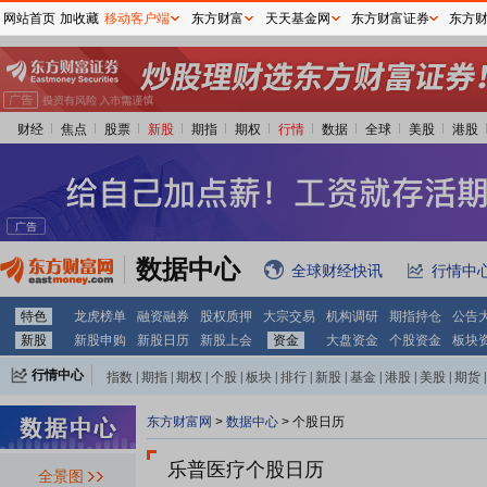
网站首页
加收藏
移动客户端
东方财富
天天基金网
东方财富证券
东方
财经
焦点
股票
新股
期指
期权
行情
数据
全球
美股
港股
数据中心
全球财经快讯
行情中
特色
龙虎榜单
融资融券
股权质押
大宗交易
机构调研
期指持仓
公告
新股
新股申购
新股日历
新股上会
资金
大盘资金
个股资金
板块
行情中心
指数
|
期指
|
期权
|
个股
|
板块
|
排行
|
新股
|
基金
|
港股
|
美股
|
期货
|
外汇
|
黄金
|
自选股
|
自选基金
东方财富网
>
数据中心
>
个股日历
乐普医疗个股日历
全景图