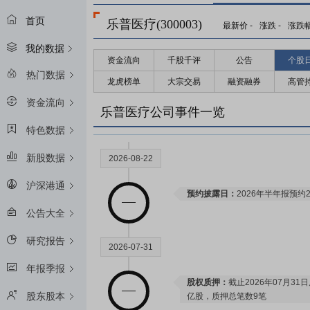
首页
乐普医疗(300003)
最新价
-
涨跌
-
涨跌
我的数据
资金流向
千股千评
公告
个股
热门数据
龙虎榜单
大宗交易
融资融券
高管
资金流向
乐普医疗公司事件一览
特色数据
新股数据
2026-08-22
沪深港通
预约披露日：
2026年半年报预约2
公告大全
研究报告
2026-07-31
年报季报
股权质押：
截止2026年07月31
股东股本
亿股，质押总笔数9笔