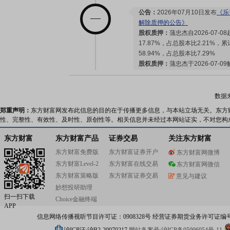
公告：
2026年07月10日发布
《乐
解除质押的公告》
股权质押：
蒲忠杰自2026-07-
17.87%，占总股本比2.21%，
58.94%，占总股本比7.29%
股权质押：
蒲忠杰于2026-07-
14.03%，占总股本比1.74%，
2025-08-19)
股权质押：
截止2026年07月10
数据
亿股，质押总笔数9笔
郑重声明：
东方财富网发布此信息的目的在于传播更多信息，与本站立场无关。东方
性、完整性、有效性、及时性、原创性等。相关信息并未经过本网站证实，不对您构
2026-07-06
东方财富
东方财富产品
证券交易
关注东方财富
东方财富免费版
东方财富证券开户
东方财富网微博
股权质押：
蒲忠杰于2026-07-
东方财富Level-2
东方财富在线交易
5.23%，占总股本比0.65%，剩
东方财富网微信
日2024-08-16,2023-08-16)
东方财富策略版
东方财富证券交易
意见与建议
股权质押：
蒲忠杰自2026-07-
妙想投研助理
12.25%，占总股本比1.52%，
扫一扫下载
Choice金融终端
55.10%，占总股本比6.82%
APP
股权质押：
蒲忠杰自2024-08-
信息网络传播视听节目许可证：0908328号 经营证券期货业务许可证编号：91310
1.24%，占总股本比0.15%，累