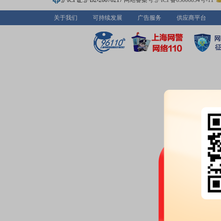
沪ICP证:沪B2-20070217
网站备案号:沪ICP备05006054号-11
55.10%，占总股本比6.82%
公告：
2026年07月06日发布
《乐
关于我们
可持续发展
广告服务
供应商平台
解除质押的公告》
2026-07-03
股权质押：
截止2026年07月03
亿股，质押总笔数9笔
2026-07-02
股权质押：
蒲忠杰于2026-07-
12.25%，占总股本比1.52%，
始日2024-07-18,2023-07-18)
公告：
2026年07月02日发布
《乐
解除质押的公告》
股权质押：
蒲忠杰自2026-06-
5.23%，占总股本比0.65%，累
48.09%，占总股本比5.95%
股权质押：
蒲忠杰自2023-07-