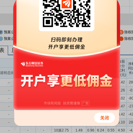
预案公布日
股权登记日
除权
预案公布日前一交易日
股权登记日前一交易日
除权
列表
历次分红派息与涨跌幅表现
每股
送转股份
现金分红
每股
每股
每股
净
未分
收益
净资
公积
同
配利
现金分红比
股息率
送转总比例
送股比例
转股比例
(元)
产(元)
金(元)
长
润(元)
例
（%）
-
-
-
10派1.6275
1.36
0.52
8.63
1.69
5.42
28
-
-
-
10派1.6275
0.90
0.37
8.29
1.90
5.26
-0
-
-
-
10派1.35
1.05
0.13
7.97
1.88
5.02
-8
-
-
-
10派1.42
1.53
0.38
8.34
1.87
5.47
-2
-
-
-
10派3.3141
2.15
0.68
8.38
1.84
5.42
-4
-
-
-
10派3.41
1.48
1.22
7.94
1.72
5.10
28
-
-
-
10派2.75
1.49
0.96
6.24
0.55
4.50
-4