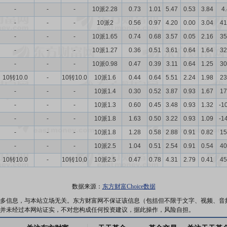
-
-
-
10派2.28
0.73
1.01
5.47
0.53
3.84
4
-
-
-
10派2
0.56
0.97
4.20
0.00
3.04
41
-
-
-
10派1.65
0.74
0.68
3.57
0.05
2.16
35
-
-
-
10派1.27
0.36
0.51
3.61
0.64
1.64
32
-
-
-
10派0.98
0.47
0.39
3.11
0.64
1.25
30
10转10.0
-
10转10.0
10派1.6
0.44
0.64
5.51
2.24
1.98
23
-
-
-
10派1.4
0.30
0.52
3.87
0.93
1.67
17
-
-
-
10派1.3
0.60
0.45
3.48
0.93
1.32
-1
-
-
-
10派1.8
1.63
0.50
3.22
0.93
1.09
-1
-
-
-
10派1.8
1.28
0.58
2.88
0.91
0.82
15
-
-
-
10派2.5
1.04
0.51
2.54
0.91
0.54
40
10转10.0
-
10转10.0
10派2.5
0.47
0.78
4.31
2.79
0.41
45
数据来源：
东方财富Choice数据
多信息，与本站立场无关。东方财富网不保证该信息（包括但不限于文字、视频、音
并未经过本网站证实，不对您构成任何投资建议，据此操作，风险自担。