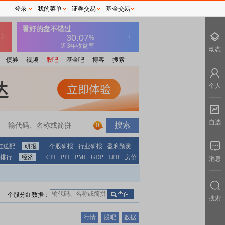
登录
我的菜单
证券交易
基金交易
动态
债券
视频
股吧
基金吧
博客
搜索
个人
自选
0
红送配
研报
个股研报
行业研报
盈利预测
排行
经济
CPI
PPI
PMI
GDP
LPR
房价
消息
个股分红数据：
搜索
行情
股吧
数据