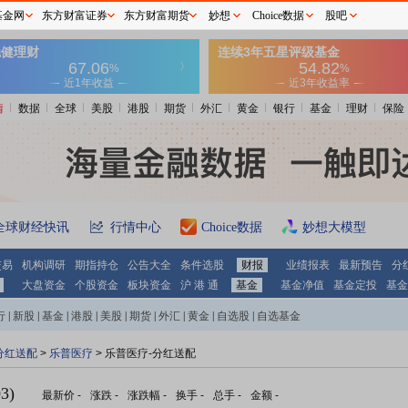
基金网
东方财富证券
东方财富期货
妙想
Choice数据
股吧
情
数据
全球
美股
港股
期货
外汇
黄金
银行
基金
理财
保险
全球财经快讯
行情中心
Choice数据
妙想大模型
交易
机构调研
期指持仓
公告大全
条件选股
财报
业绩报表
最新预告
分
大盘资金
个股资金
板块资金
沪 港 通
基金
基金净值
基金定投
基金
行
|
新股
|
基金
|
港股
|
美股
|
期货
|
外汇
|
黄金
|
自选股
|
自选基金
分红送配
>
乐普医疗
> 乐普医疗-分红送配
3)
最新价
-
涨跌
-
涨跌幅
-
换手
-
总手
-
金额
-