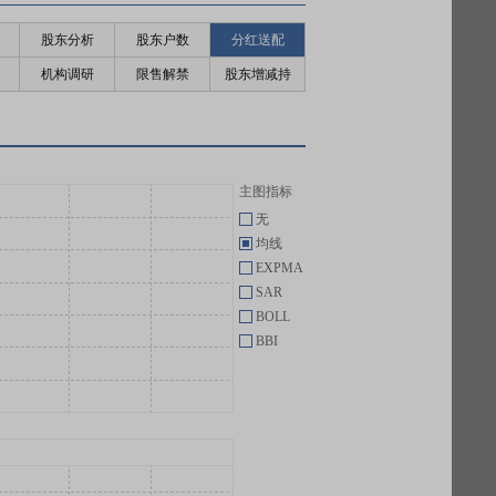
股东分析
股东户数
分红送配
机构调研
限售解禁
股东增减持
主图指标
无
均线
EXPMA
SAR
BOLL
BBI