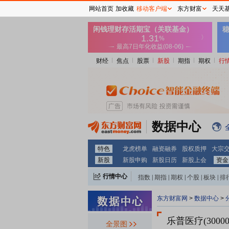
网站首页
加收藏
移动客户端
东方财富
天天
财经
焦点
股票
新股
期指
期权
行
数据中心
特色
龙虎榜单
融资融券
股权质押
大宗
新股
新股申购
新股日历
新股上会
资金
行情中心
指数
|
期指
|
期权
|
个股
|
板块
|
排
东方财富网
>
数据中心
>
乐普医疗(30000
全景图