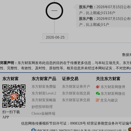
股东户数：
2026年07月15日公布
户，比上期减少2116户
股东户数：
2026年07月15日公布
户，比上期减少1户
2026-06-25
公告：
2026年06月25日发布
《华
数据
月)》
等22条公告
郑重声明：
东方财富网发布此信息的目的在于传播更多信息，与本站立场无关。东方
性、完整性、有效性、及时性、原创性等。相关信息并未经过本网站证实，不对您构
2026-06-24
东方财富
东方财富产品
证券交易
关注东方财富
东方财富免费版
东方财富证券开户
东方财富网微博
股东户数：
2026年06月24日公布
东方财富Level-2
东方财富在线交易
东方财富网微信
户，比上期减少839户
东方财富策略版
东方财富证券交易
意见与建议
妙想投研助理
扫一扫下载
2026-06-12
Choice金融终端
APP
信息网络传播视听节目许可证：0908328号 经营证券期货业务许可证编号：91310
股东户数：
2026年06月12日公布