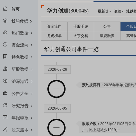
首页
华力创通(300045)
最新价
-
涨跌
-
涨跌
我的数据
资金流向
千股千评
公告
个股
热门数据
龙虎榜单
大宗交易
融资融券
高管
资金流向
华力创通公司事件一览
特色数据
新股数据
2026-08-26
沪深港通
预约披露日：
2026年半年报预约2
公告大全
研究报告
2026-08-05
年报季报
股东户数：
2026年08月05日公布
股东股本
户，比上期减少1919户