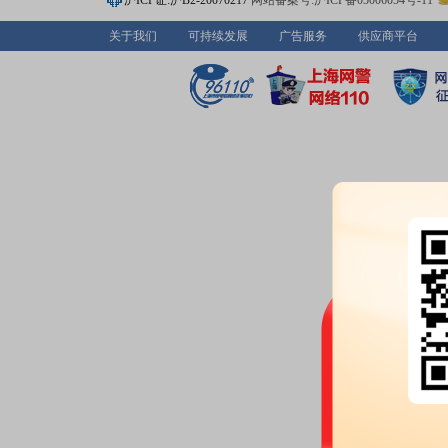
沪ICP证:沪B2-20070217
网站备案号:沪ICP备05006054号-11
户，比上期减少437户
关于我们
可持续发展
广告服务
供应商平台
2026-06-08
公告：
2026年06月08日发布
《华
联交易的公告》
等3条公告
并购重组：
根据北京华力创通科技
创通”)战略规划和经营发展需要,
扩大无人机市场规模及提升竞争力
公司(以下简称“怡嘉行”)拟进行增
9,166.67万元。经商议,本次增
司拟以货币资金人民币6,000万元
津耀德航空科技有限公司(以下简称
1,000万元及固定资产(评估值1,01
人民币2,000万元,认购怡嘉行新增
成后,公司持有的怡嘉行的股权比例将
公司控股子公司,公司合并报表范
2026-06-04