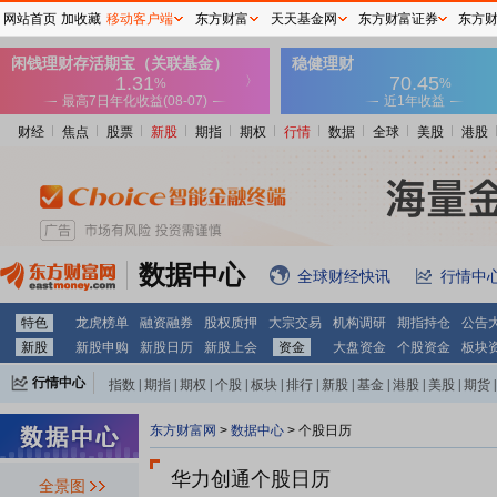
网站首页
加收藏
移动客户端
东方财富
天天基金网
东方财富证券
东方
财经
焦点
股票
新股
期指
期权
行情
数据
全球
美股
港股
数据中心
全球财经快讯
行情中
特色
龙虎榜单
融资融券
股权质押
大宗交易
机构调研
期指持仓
公告
新股
新股申购
新股日历
新股上会
资金
大盘资金
个股资金
板块
行情中心
指数
|
期指
|
期权
|
个股
|
板块
|
排行
|
新股
|
基金
|
港股
|
美股
|
期货
|
外汇
|
黄金
|
自选股
|
自选基金
东方财富网
>
数据中心
>
个股日历
华力创通个股日历
全景图