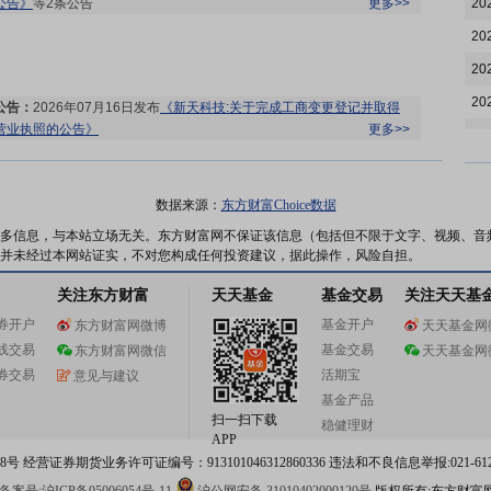
公告》
等2条公告
更多>>
20
20
20
20
公告：
2026年07月16日发布
《新天科技:关于完成工商变更登记并取得
营业执照的公告》
更多>>
20
20
20
数据来源：
东方财富Choice数据
20
多信息，与本站立场无关。东方财富网不保证该信息（包括但不限于文字、视频、音
股权质押：
截止2026年07月10日质押总比例6.93%，质押总股数
并未经过本网站证实，不对您构成任何投资建议，据此操作，风险自担。
20
8000.00万股，质押总笔数1笔
更多>>
关注东方财富
天天基金
基金交易
关注天天基
20
券开户
基金开户
东方财富网微博
天天基金网
20
线交易
基金交易
东方财富网微信
天天基金网
20
券交易
活期宝
意见与建议
股权质押：
截止2026年07月03日质押总比例6.93%，质押总股数
20
基金产品
8000.00万股，质押总笔数1笔
更多>>
扫一扫下载
稳健理财
20
APP
 经营证券期货业务许可证编号：913101046312860336 违法和不良信息举报:021-612
20