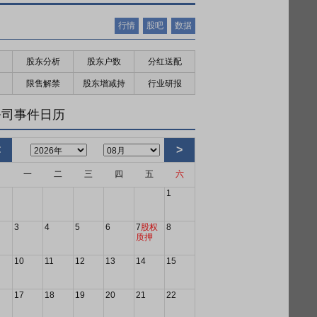
行情
股吧
数据
股东分析
股东户数
分红送配
限售解禁
股东增减持
行业研报
公司事件日历
<
>
日
一
二
三
四
五
六
1
3
4
5
6
7
股权
8
质押
10
11
12
13
14
15
17
18
19
20
21
22