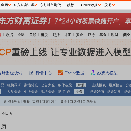
基金网
东方财富证券
东方财富期货
妙想
Choice数据
股吧
情
数据
全球
美股
港股
期货
外汇
黄金
银行
基金
理财
保险
全球财经快讯
行情中心
Choice数据
妙想大模型
交易
机构调研
期指持仓
公告大全
条件选股
财报
业绩报表
最新预告
分
大盘资金
个股资金
板块资金
沪 港 通
基金
基金净值
基金定投
基金
行
|
新股
|
基金
|
港股
|
美股
|
期货
|
外汇
|
黄金
|
自选股
|
自选基金
个股日历
日历