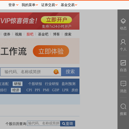
登录
我的菜单
证券交易
基金交易
动态
债券
视频
股吧
基金吧
博客
搜索
个人
自选
0
红送配
研报
个股研报
行业研报
盈利预测
排行
经济
CPI
PPI
PMI
GDP
LPR
房价
消息
搜索
个股日历查询: