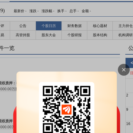
9)
最新价
-
涨跌
-
涨跌幅
-
换手
-
总手
-
金额
-
千评
公告
个股日历
财务数据
核心题材
主力持仓
交易
高管持股
股东大会
个股研报
股本结构
机构调研
预约披露日：
2026年半年报预约2026年08月29日披露
更多>>
件一览
股权质押：
截止2026年08月07日质押总比例6.93%，质押总股数
8000.00万股，质押总笔数1笔
更多>>
2
9
股权质押：
截止2026年07月31日质押总比例6.93%，质押总股数
16
8000.00万股，质押总笔数1笔
更多>>