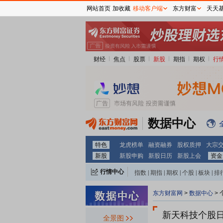
网站首页
加收藏
移动客户端
东方财富
天天
财经
焦点
股票
新股
期指
期权
行
数据中心
特色
龙虎榜单
融资融券
股权质押
大宗
新股
新股申购
新股日历
新股上会
资金
行情中心
指数
|
期指
|
期权
|
个股
|
板块
|
排
东方财富网
>
数据中心
>
新天科技个股
全景图