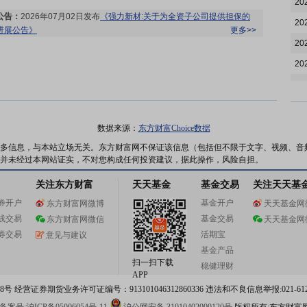
20
公告：
2026年07月02日发布
《强力新材:关于为全资子公司提供担保的
20
进展公告》
更多>>
20
20
20
公告：
2026年07月01日发布
《强力新材:关于2026年第二季度可转换公
20
司债券转股情况的公告》
更多>>
20
数据来源：
东方财富Choice数据
20
多信息，与本站立场无关。东方财富网不保证该信息（包括但不限于文字、视频、音
并未经过本网站证实，不对您构成任何投资建议，据此操作，风险自担。
20
关注东方财富
天天基金
基金交易
关注天天基
20
股本变动：
2026年06月30日因债转股上市原因发生股本变动
更多>>
券开户
基金开户
东方财富网微博
天天基金网
20
线交易
基金交易
东方财富网微信
天天基金网
20
券交易
活期宝
意见与建议
20
基金产品
扫一扫下载
稳健理财
20
APP
公告：
2026年06月29日发布
《强力新材:常州强力电子新材料股份有限
 经营证券期货业务许可证编号：913101046312860336 违法和不良信息举报:021-612
20
公司相关债券2026年跟踪评级报告》
更多>>