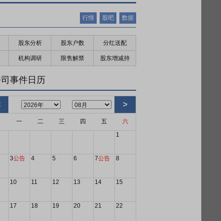
行情
股吧
数据
股东分析
股东户数
分红送配
机构调研
限售解禁
股东增减持
公司事件日历
<
>
日
一
二
三
四
五
六
1
3
公告
4
5
6
7
公告
8
10
11
12
13
14
15
17
18
19
20
21
22