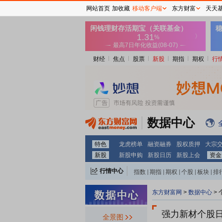
网站首页
加收藏
移动客户端
东方财富
天天
财经
焦点
股票
新股
期指
期权
行
数据中心
特色
龙虎榜单
融资融券
股权质押
大宗
新股
新股申购
新股日历
新股上会
资金
行情中心
指数
|
期指
|
期权
|
个股
|
板块
|
排
东方财富网
>
数据中心
>
2026-08-29
强力新材个股
全景图