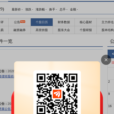
预约披露日：
2026年半年报预约2026年08月29日披露
更多>>
9)
最新价
-
涨跌
-
涨跌幅
-
换手
-
总手
-
金额
-
千评
公告
个股日历
财务数据
核心题材
主力持仓
交易
融资融券
高管持股
股东大会
个股研报
股本结构
股东大会：
于2026-08-24召开2026年第一次临时股东大会
更多>>
件一览
公告：
2026年08月07日发布
《强力新材:关于董事会提议向下修正强力
转债转股价格的公告》
等3条公告
更多>>
2
9
公告：
2026年08月03日发布
《强力新材:关于为全资子公司提供担保的
16
进展公告》
更多>>