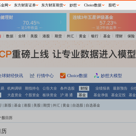
基金网
东方财富证券
东方财富期货
妙想
Choice数据
股吧
情
数据
全球
美股
港股
期货
外汇
黄金
银行
基金
理财
保险
全球财经快讯
行情中心
Choice数据
妙想大模型
交易
机构调研
期指持仓
公告大全
条件选股
财报
业绩报表
最新预告
分
大盘资金
个股资金
板块资金
沪 港 通
基金
基金净值
基金定投
基金
行
|
新股
|
基金
|
港股
|
美股
|
期货
|
外汇
|
黄金
|
自选股
|
自选基金
个股日历
日历