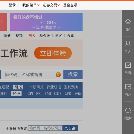
登录
我的菜单
证券交易
基金交易
动态
债券
视频
股吧
基金吧
博客
搜索
个人
自选
0
红送配
研报
个股研报
行业研报
盈利预测
排行
经济
CPI
PPI
PMI
GDP
LPR
房价
消息
搜索
个股日历查询: