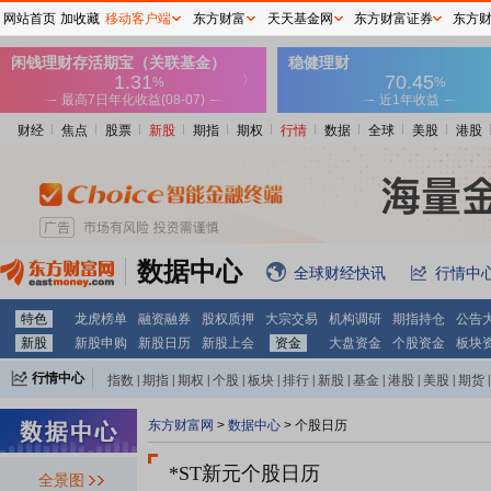
网站首页
加收藏
移动客户端
东方财富
天天基金网
东方财富证券
东方
财经
焦点
股票
新股
期指
期权
行情
数据
全球
美股
港股
数据中心
全球财经快讯
行情中
特色
龙虎榜单
融资融券
股权质押
大宗交易
机构调研
期指持仓
公告
新股
新股申购
新股日历
新股上会
资金
大盘资金
个股资金
板块
行情中心
指数
|
期指
|
期权
|
个股
|
板块
|
排行
|
新股
|
基金
|
港股
|
美股
|
期货
|
外汇
|
黄金
|
自选股
|
自选基金
东方财富网
>
数据中心
>
个股日历
*ST新元个股日历
全景图