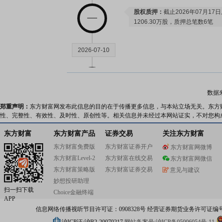
股权质押：
截止2026年07月17
1206.30万股，质押总笔数6笔
2026-07-10
股权质押：
截止2026年07月10
1206.30万股，质押总笔数6笔
数据
郑重声明：
东方财富网发布此信息的目的在于传播更多信息，与本站立场无关。东方
2026-07-07
性、完整性、有效性、及时性、原创性等。相关信息并未经过本网站证实，不对您构
东方财富
东方财富产品
证券交易
关注东方财富
公告：
2026年07月07日发布
《*
东方财富免费版
东方财富证券开户
东方财富网微博
险警示相关事项的进展公告》
东方财富Level-2
东方财富在线交易
东方财富网微信
东方财富策略版
东方财富证券交易
意见与建议
2026-07-03
妙想投研助理
扫一扫下载
Choice金融终端
APP
公告：
2026年07月03日发布
《*
信息网络传播视听节目许可证：0908328号 经营证券期货业务许可证编号：91310
告》