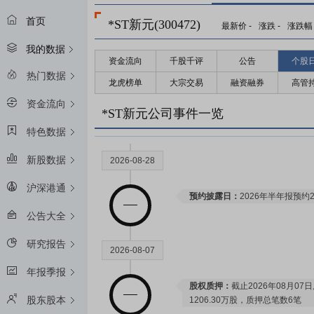
首页
*ST新元(300472)
最新价
-
涨跌
-
涨跌幅
我的数据
资金流向
千股千评
公告
个股
热门数据
龙虎榜单
大宗交易
融资融券
高管
资金流向
*ST新元公司事件一览
特色数据
新股数据
2026-08-28
沪深港通
预约披露日：
2026年半年报预约2
公告大全
研究报告
2026-08-07
年报季报
股权质押：
截止2026年08月07
股东股本
1206.30万股，质押总笔数6笔