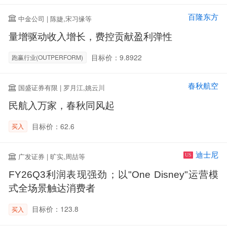
百隆东方
中金公司 | 陈婕,宋习缘等
量增驱动收入增长，费控贡献盈利弹性
目标价：9.8922
跑赢行业(OUTPERFORM)
春秋航空
国盛证券有限 | 罗月江,姚云川
民航入万家，春秋同风起
目标价：62.6
买入
迪士尼
广发证券 | 旷实,周喆等
US
FY26Q3利润表现强劲；以"One Disney"运营模
式全场景触达消费者
目标价：123.8
买入