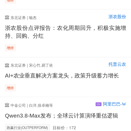
浙农股份
东北证券 | 喻杰
浙农股份点评报告：农化周期回升，积极实施增
持、回购、分红
增持
托普云农
东北证券 | 宋心竹,易丁依
AI+农业垂直解决方案龙头，政策升级蓄力增长
增持
阿里巴巴-W
中金公司 | 白洋,徐卓楠等
HK
Qwen3.8-Max发布；全球云计算演绎重估逻辑
目标价：172
跑赢行业(OUTPERFORM)