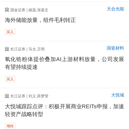
天合光能
国金证券 | 姚遥,张嘉文
海外储能放量，组件毛利转正
买入
国瓷材料
长江证券 | 马太,王明
氧化锆粉体提价叠加AI上游材料放量，公司发展
有望持续提速
买入
大悦城
长江证券 | 刘义,薛梦莹
大悦城跟踪点评：积极开展商业REITs申报，加速
轻资产战略转型
增持