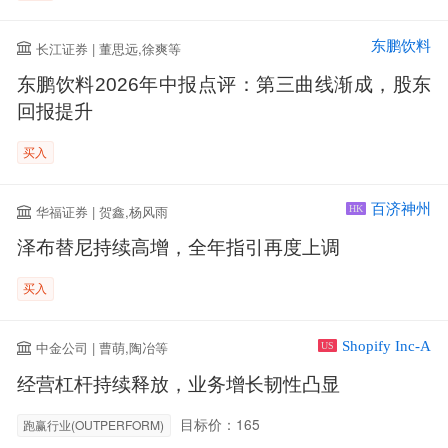
东鹏饮料
长江证券 | 董思远,徐爽等
东鹏饮料2026年中报点评：第三曲线渐成，股东
回报提升
买入
百济神州
华福证券 | 贺鑫,杨风雨
HK
泽布替尼持续高增，全年指引再度上调
买入
Shopify Inc-A
中金公司 | 曹萌,陶冶等
US
经营杠杆持续释放，业务增长韧性凸显
目标价：165
跑赢行业(OUTPERFORM)