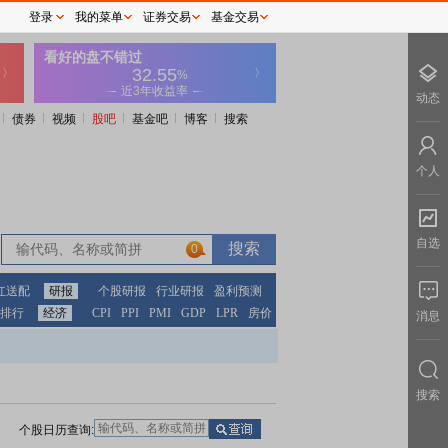
登录
我的菜单
证券交易
基金交易
动态
债券
视频
股吧
基金吧
博客
搜索
个人
自选
0
红送配
研报
个股研报
行业研报
盈利预测
排行
经济
CPI
PPI
PMI
GDP
LPR
房价
消息
搜索
个股日历查询: