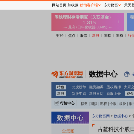
网站首页
加收藏
移动客户端
东方财富
天天
财经
焦点
股票
新股
期指
期权
行
数据中心
特色
龙虎榜单
融资融券
股权质押
大宗
新股
新股申购
新股日历
新股上会
资金
行情中心
指数
|
期指
|
期权
|
个股
|
板块
|
排
东方财富网
>
数据中心
>
古鳌科技个股
全景图