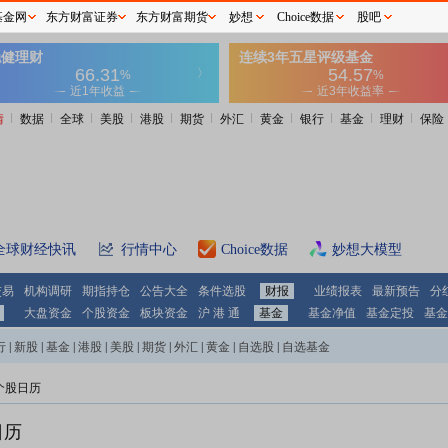
基金网
东方财富证券
东方财富期货
妙想
Choice数据
股吧
情
数据
全球
美股
港股
期货
外汇
黄金
银行
基金
理财
保险
全球财经快讯
行情中心
Choice数据
妙想大模型
交易
机构调研
期指持仓
公告大全
条件选股
财报
业绩报表
最新预告
分
大盘资金
个股资金
板块资金
沪 港 通
基金
基金净值
基金定投
基金
行
|
新股
|
基金
|
港股
|
美股
|
期货
|
外汇
|
黄金
|
自选股
|
自选基金
个股日历
日历