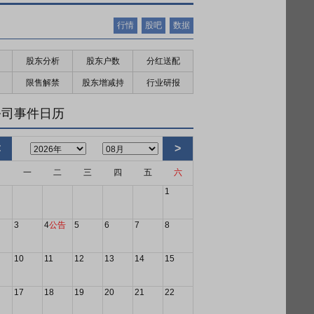
行情
股吧
数据
股东分析
股东户数
分红送配
限售解禁
股东增减持
行业研报
公司事件日历
<
>
日
一
二
三
四
五
六
1
3
4
公告
5
6
7
8
10
11
12
13
14
15
17
18
19
20
21
22