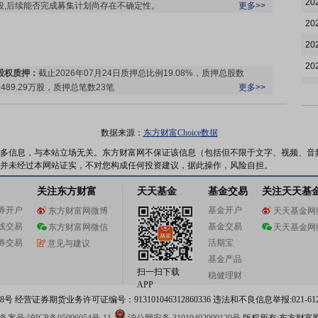
20
段,后续能否完成募集计划尚存在不确定性。
更多>>
20
20
20
股权质押：
截止2026年07月24日质押总比例19.08%，质押总股数
6489.29万股，质押总笔数23笔
更多>>
20
20
20
数据来源：
东方财富Choice数据
20
多信息，与本站立场无关。东方财富网不保证该信息（包括但不限于文字、视频、音
公告：
2026年07月17日发布
《古鳌科技:关于公司5%以上股东部分股份
并未经过本网站证实，不对您构成任何投资建议，据此操作，风险自担。
20
解除司法冻结及轮候冻结生效的公告》
更多>>
关注东方财富
天天基金
基金交易
关注天天基
股权质押：
截止2026年07月17日质押总比例19.08%，质押总股数
20
6489.29万股，质押总笔数23笔
更多>>
券开户
基金开户
东方财富网微博
天天基金网
20
线交易
基金交易
东方财富网微信
天天基金网
20
券交易
活期宝
意见与建议
20
基金产品
扫一扫下载
公告：
2026年07月10日发布
《古鳌科技:关于使用闲置自有资金进行现
稳健理财
20
APP
金管理赎回的公告》
等3条公告
更多>>
 经营证券期货业务许可证编号：913101046312860336 违法和不良信息举报:021-612
20
股东大会：
于2026-07-10召开2026年第四次临时股东大会
更多>>
股权质押：
截止2026年07月10日质押总比例19.08%，质押总股数