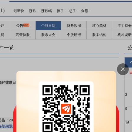
1)
最新价
-
涨跌
-
涨跌幅
-
换手
-
总手
-
金额
-
千评
公告
个股日历
财务数据
核心题材
主力持仓
交易
高管持股
股东大会
个股研报
股本结构
机构调研
件一览
预约披露日：
2026年半年报预约2026年08月27日披露
更多>>
2
9
公告：
2026年08月04日发布
《古鳌科技:关于参股的股权投资基金延长
16
存续期限的公告》
更多>>