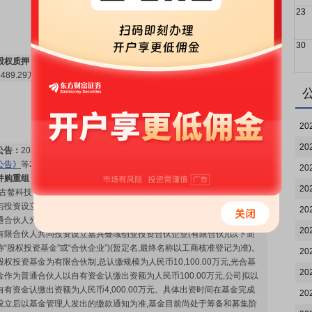
23
30
股权质押：
截止2026年07月31日质押总比例19.08%，质押总股数
6489.29万股，质押总笔数23笔
更多>>
20
20
公告：
2026年07月27日发布
《古鳌科技:第六届董事会第九次会议决议
公告》
等2条公告
更多>>
20
并购重组：
2026年7月27日,上海古鳌电子科技股份有限公司(以下简称
20
“古鳌科技”或“公司”)召开第六届董事会第九次会议,审议通过了《关于参
与投资设立股权投资基金的议案》,董事会同意公司作为有限合伙人与普
20
通合伙人光合(海南)私募基金管理有限公司(以下简称“光合基金”)及其他
20
有限合伙人共同投资设立嘉兴叠域创业投资合伙企业(有限合伙)(以下简
称“股权投资基金”或“合伙企业”)(暂定名,最终名称以工商核准登记为准)。
20
股权投资基金为有限合伙制,总认缴规模为人民币10,100.00万元,光合基
20
金作为普通合伙人以自有资金认缴出资额为人民币100.00万元,公司拟以
自有资金认缴出资额为人民币4,000.00万元。具体出资时间在基金完成
20
设立后以基金管理人发出的缴款通知为准,基金目前尚处于筹备和募集阶