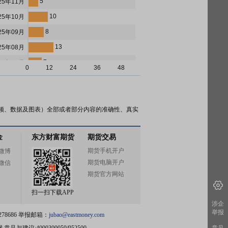
5
25年11月
10
25年10月
8
25年09月
13
25年08月
7
25年07月
0
12
24
36
48
4
25年06月
6
25年05月
14
25年04月
频、数据及图表）全部或者部分内容的准确性、真实
6
25年03月
金
东方财富期货
期货交易
4
25年02月
期货手机开户
微博
6
25年01月
期货电脑开户
微信
6
24年12月
期货官方网站
7
24年11月
扫一扫下载APP
8
24年10月
涉企
举报
78686 举报邮箱：
jubao@eastmoney.com
7
24年09月