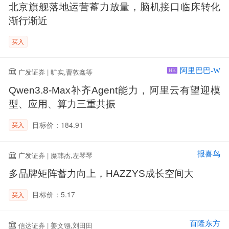
北京旗舰落地运营蓄力放量，脑机接口临床转化
渐行渐近
买入
阿里巴巴-W
广发证券 | 旷实,曹敦鑫等
HK
Qwen3.8-Max补齐Agent能力，阿里云有望迎模
型、应用、算力三重共振
目标价：184.91
买入
报喜鸟
广发证券 | 糜韩杰,左琴琴
多品牌矩阵蓄力向上，HAZZYS成长空间大
目标价：5.17
买入
百隆东方
信达证券 | 姜文镪,刘田田