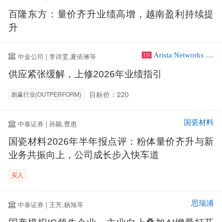
百隆东方：量价齐升业绩高增，越南盈利持续提
升
Arista Networks Inc
中金公司 | 李诗雯,夏依琳等
US
供应紧张缓解，上修2026年业绩指引
目标价：220
跑赢行业(OUTPERFORM)
国瓷材料
中泰证券 | 孙颖,曹惠
国瓷材料2026年半年报点评：粉体量价齐升与新
业务共振向上，公司成长步入快车道
买入
思瑞浦
中泰证券 | 王芳,杨旭等