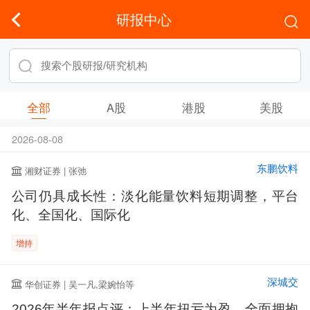
研报中心
全部
A股
港股
美股
2026-08-08
东鹏饮料
湘财证券 | 张弛
公司仍具成长性：淡化能量饮料短期调整，平台
化、全国化、国际化
增持
深城交
华创证券 | 吴一凡,梁婉怡等
2026年半年报点评：上半年扭亏为盈，全面拥抱