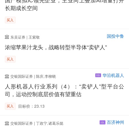
国产模拟IC领先企业，主业向上叠加AI增量打开
长期成长空间
买入
国投中鲁
东吴证券 | 王紫敬
浓缩苹果汁龙头，战略转型半导体“卖铲人”
买入
华沿机器人
交银国际证券 | 陈庆,李柳晓
HK
人形机器人行业系列（4）：“卖铲人”型平台公
司，运动控制底层价值有望重估
目标价：23.13
买入
百济神州
交银国际证券 | 丁政宁,诸葛乐懿
HK