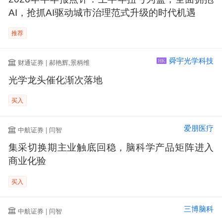
AI，抢抓AI驱动城市治理范式升级的时代机遇
推荐
舜宇光学科技
财通证券 | 郝艳辉,景柄维
HK
光学龙头催化渐次落地
买入
爱朋医疗
中航证券 | 闫智
集采切换期主业触底回稳，脑科学产品矩阵进入
商业化验
买入
三博脑科
中航证券 | 闫智