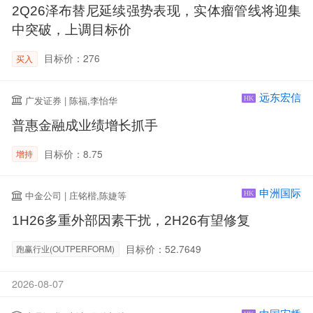
2Q26泽布替尼延续强势表现，实体瘤管线将迎集
中突破，上调目标价
目标价：276
买入
远东宏信
广发证券 | 陈福,李怡华
HK
普惠金融成业绩增长抓手
目标价：8.75
增持
申洲国际
中金公司 | 庄铭楷,陈婕等
HK
1H26多重外部因素干扰，2H26有望修复
目标价：52.7649
跑赢行业(OUTPERFORM)
2026-08-07