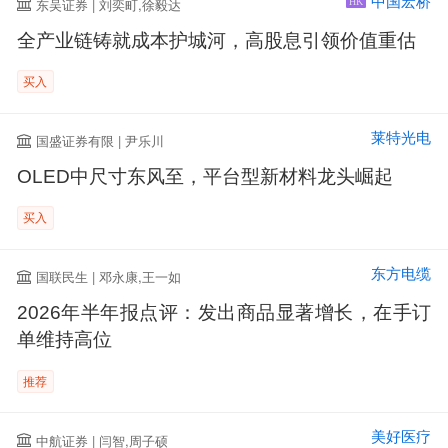
中国宏桥
东吴证券 | 刘奕町,徐毅达
HK
全产业链铸就成本护城河，高股息引领价值重估
买入
莱特光电
国盛证券有限 | 尹乐川
OLED中尺寸东风至，平台型新材料龙头崛起
买入
东方电缆
国联民生 | 邓永康,王一如
2026年半年报点评：发出商品显著增长，在手订
单维持高位
推荐
美好医疗
中航证券 | 闫智,周子硕