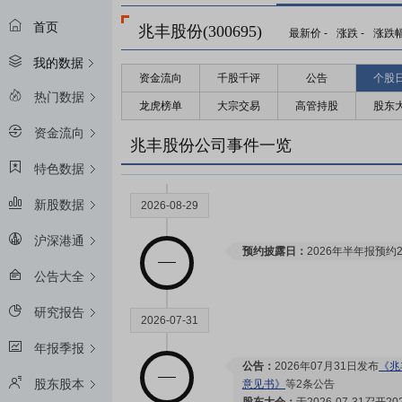
首页
兆丰股份(300695)
最新价
-
涨跌
-
涨跌
我的数据
资金流向
千股千评
公告
个股
热门数据
龙虎榜单
大宗交易
高管持股
股东
资金流向
兆丰股份公司事件一览
特色数据
新股数据
2026-08-29
沪深港通
预约披露日：
2026年半年报预约2
公告大全
研究报告
2026-07-31
年报季报
公告：
2026年07月31日发布
《兆
股东股本
意见书》
等2条公告