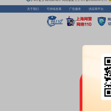
沪ICP证:沪B2-20070217
网站备案号:沪ICP备05006054号-11
则》
等13条公告
关于我们
可持续发展
广告服务
供应商平台
2026-06-22
公告：
2026年06月22日发布
《兆
资机构共同投资的进展公告》
并购重组：
浙江兆丰机电股份有限公
日与绵阳科技城创业投资基金合伙企
资”)签署《嘉兴玖兆鑫逸股权投资
书》(以下简称“转让协议”)。绵
合伙企业(有限合伙)(以下简称“玖兆
份额(对应认缴金额人民币21,130
司拟以自有资金人民币2,675万
12.6537%的财产份额(绵阳科
同时,公司与昆山玖兆康乾投资管理
科创投资共同签署了《嘉兴玖兆鑫
议》(以下简称“合伙协议”)。本
人之一,认缴出资额为人民币2,675
持有玖兆鑫逸12.6537%的财产