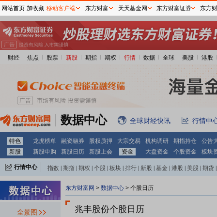
网站首页
加收藏
移动客户端
东方财富
天天基金网
东方财富证券
东方
财经
焦点
股票
新股
期指
期权
行情
数据
全球
美股
港股
数据中心
全球财经快讯
行情中
特色
龙虎榜单
融资融券
股权质押
大宗交易
机构调研
期指持仓
公告
新股
新股申购
新股日历
新股上会
资金
大盘资金
个股资金
板块
行情中心
指数
|
期指
|
期权
|
个股
|
板块
|
排行
|
新股
|
基金
|
港股
|
美股
|
期货
|
外汇
|
黄金
|
自选股
|
自选基金
东方财富网
>
数据中心
>
个股日历
兆丰股份个股日历
全景图