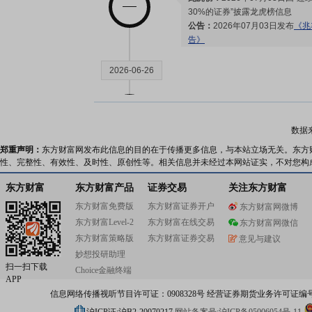
30%的证券”披露龙虎榜信息
公告：
2026年07月03日发布
《兆
告》
2026-06-26
公告：
2026年06月26日发布
《兆
行现金管理的进展公告》
数据
委托理财：
2026年06月26日公
人民币结构性存款2026年第24
郑重声明：
东方财富网发布此信息的目的在于传播更多信息，与本站立场无关。东方
2.01或2.21%，投资期限92天
性、完整性、有效性、及时性、原创性等。相关信息并未经过本网站证实，不对您构
委托理财：
2026年06月26日公
东方财富
东方财富产品
证券交易
关注东方财富
人民币结构性存款2026年第25期
1或2.01或2.21%，投资期限92天
东方财富免费版
东方财富证券开户
东方财富网微博
委托理财：
2026年06月26日公
东方财富Level-2
东方财富在线交易
东方财富网微信
人民币结构性存款2026年第15期
东方财富策略版
东方财富证券交易
意见与建议
1或2.04或2.24%，投资期限91天
妙想投研助理
扫一扫下载
Choice金融终端
2026-06-23
APP
信息网络传播视听节目许可证：0908328号 经营证券期货业务许可证编号：91310
公告：
2026年06月23日发布
《兆