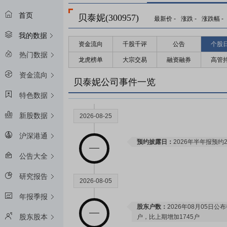
首页
贝泰妮(300957)
最新价
-
涨跌
-
涨跌幅
-
我的数据
资金流向
千股千评
公告
个股
热门数据
龙虎榜单
大宗交易
融资融券
高管
资金流向
贝泰妮公司事件一览
特色数据
新股数据
2026-08-25
沪深港通
预约披露日：
2026年半年报预约2
公告大全
研究报告
2026-08-05
年报季报
股东户数：
2026年08月05日公布
股东股本
户，比上期增加1745户