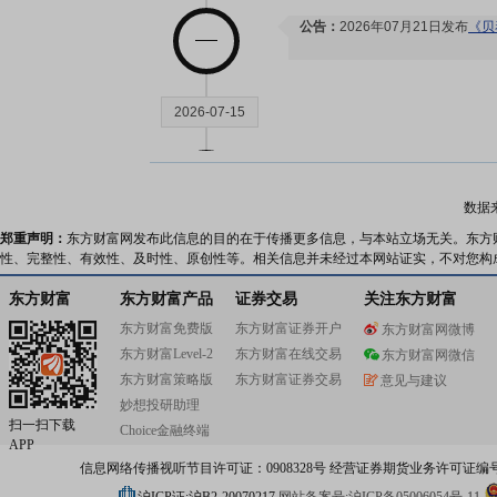
公告：
2026年07月21日发布
《贝
2026-07-15
股东户数：
2026年07月15日公布
户，比上期增加395户
数据
郑重声明：
东方财富网发布此信息的目的在于传播更多信息，与本站立场无关。东方
2026-07-09
性、完整性、有效性、及时性、原创性等。相关信息并未经过本网站证实，不对您构
东方财富
东方财富产品
证券交易
关注东方财富
股东户数：
2026年07月09日公布
东方财富免费版
东方财富证券开户
东方财富网微博
户，比上期增加227户
东方财富Level-2
东方财富在线交易
东方财富网微信
东方财富策略版
东方财富证券交易
意见与建议
2026-07-01
妙想投研助理
扫一扫下载
Choice金融终端
APP
公告：
2026年07月01日发布
《贝
信息网络传播视听节目许可证：0908328号 经营证券期货业务许可证编号：91310