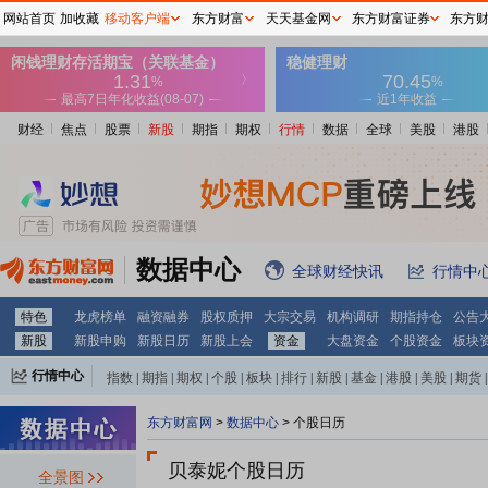
网站首页
加收藏
移动客户端
东方财富
天天基金网
东方财富证券
东方
财经
焦点
股票
新股
期指
期权
行情
数据
全球
美股
港股
数据中心
全球财经快讯
行情中
特色
龙虎榜单
融资融券
股权质押
大宗交易
机构调研
期指持仓
公告
新股
新股申购
新股日历
新股上会
资金
大盘资金
个股资金
板块
行情中心
指数
|
期指
|
期权
|
个股
|
板块
|
排行
|
新股
|
基金
|
港股
|
美股
|
期货
|
外汇
|
黄金
|
自选股
|
自选基金
东方财富网
>
数据中心
>
个股日历
贝泰妮个股日历
全景图