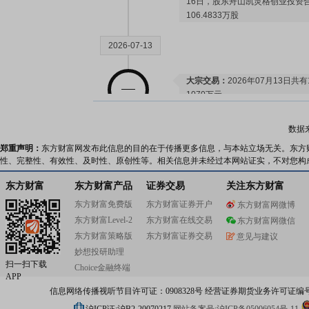
16日，股东舟山凯灵格创业投资合
106.4833万股
2026-07-13
大宗交易：
2026年07月13日
1070万元
数据
2026-06-25
郑重声明：
东方财富网发布此信息的目的在于传播更多信息，与本站立场无关。东方
性、完整性、有效性、及时性、原创性等。相关信息并未经过本网站证实，不对您构
大宗交易：
2026年06月25日共
股，总成交额1128.89万元
东方财富
东方财富产品
证券交易
关注东方财富
东方财富免费版
东方财富证券开户
东方财富网微博
东方财富Level-2
东方财富在线交易
东方财富网微信
2026-06-24
东方财富策略版
东方财富证券交易
意见与建议
妙想投研助理
大宗交易：
2026年06月24日共
扫一扫下载
Choice金融终端
股，总成交额987.82万元
APP
信息网络传播视听节目许可证：0908328号 经营证券期货业务许可证编号：91310