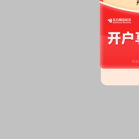
2026-06-08
公告：
2026年06月08日发布
《凯
其一致行动人减持股份触及1%及
的提示性公告》
等2条公告
高管关联人持股：
2026年06月
关联人员减持，共减持63.035万
2026-06-04
股本变动：
2026年06月04日
分红：
2026年06月04日公布2
月10日；除权除息日：2026年06
(含税,扣税后4.77元)[正式]
公告：
2026年06月04日发布
《凯
告》
2026-06-02