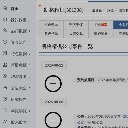
首页
凯格精机(301338)
最新价
-
涨跌
-
涨跌
我的数据
资金流向
千股千评
公告
个股
热门数据
龙虎榜单
大宗交易
融资融券
高管
资金流向
凯格精机公司事件一览
特色数据
新股数据
2026-08-22
沪深港通
预约披露日：
2026年半年报预约2
公告大全
研究报告
2026-08-06
年报季报
公告：
2026年08月06日发布
《凯
股东股本
公告》
等3条公告