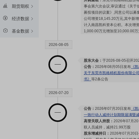
并购重组：
东莞市凯格精机股份有
期货期权
事会第六次会议,审议通过《关于
募投项目的议案》,同意公司以募
经济数据
公司增资18,145.20万元,其中新
计入南昌凯科资本公积。本次增资
基金数据
1,000.00万元增加至10,000.
2026-08-05
股东大会：
于2026-08-05召
公告：
2026年08月05日发布
《凯
关于东莞市凯格精机股份有限公司
书》
等2条公告
2026-07-20
公告：
2026年07月20日发布
《凯
一致行动人减持计划期限届满暨
高管关联人持股：
2026年07月
联人员减持，减持21.99万股
股东增减持日：
2026年07月20