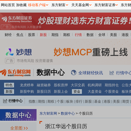
网站首页
加收藏
移动客户端
东方财富
天天基金网
东方财富证券
东方
财经
焦点
股票
新股
期指
期权
行情
数据
全球
美股
港股
数据中心
全球财经快讯
行情中
特色
龙虎榜单
融资融券
股权质押
大宗交易
机构调研
期指持仓
公告
新股
新股申购
新股日历
新股上会
资金
大盘资金
个股资金
板块
行情中心
指数
|
期指
|
期权
|
个股
|
板块
|
排行
|
新股
|
基金
|
港股
|
美股
|
期货
|
外汇
|
黄金
|
自选股
|
自选基金
东方财富网
>
数据中心
>
个股日历
浙江华远个股日历
全景图