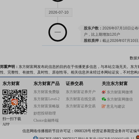
2026-07-10
股东户数：
2026年07月10日公布
户，比上期增加120户
股权质押：
截止2026年07月10
790.00万股，质押总笔数3笔
数据
2026-07-03
郑重声明：
东方财富网发布此信息的目的在于传播更多信息，与本站立场无关。东方
性、完整性、有效性、及时性、原创性等。相关信息并未经过本网站证实，不对您构
股权质押：
截止2026年07月03
790.00万股，质押总笔数3笔
东方财富
东方财富产品
证券交易
关注东方财富
东方财富免费版
东方财富证券开户
东方财富网微博
东方财富Level-2
东方财富在线交易
东方财富网微信
2026-06-26
东方财富策略版
东方财富证券交易
意见与建议
妙想投研助理
股权质押：
截止2026年06月26
扫一扫下载
Choice金融终端
790.00万股，质押总笔数3笔
APP
信息网络传播视听节目许可证：0908328号 经营证券期货业务许可证编号：91310