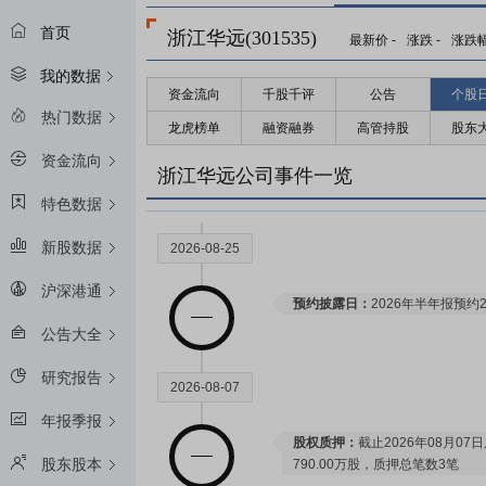
首页
浙江华远(301535)
最新价
-
涨跌
-
涨跌
我的数据
资金流向
千股千评
公告
个股
2028-03-27
热门数据
龙虎榜单
融资融券
高管持股
股东
资金流向
限售解禁日：
2028年03月27日预
浙江华远公司事件一览
特色数据
新股数据
2026-08-25
沪深港通
预约披露日：
2026年半年报预约2
公告大全
研究报告
2026-08-07
年报季报
股权质押：
截止2026年08月07
股东股本
790.00万股，质押总笔数3笔