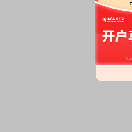
公告：
2026年05月07日发布
《鄂
公司2025年年度股东会会议资料
2026-04-30
预约披露日：
2026年第一季度季
公告：
2026年04月30日发布
《鄂
公司2026年第一季度报告》
2026-04-15
分红：
2026年04月15日公布20
(含税)[预案]
公告：
2026年04月15日发布
《鄂
部控制评价报告》
等24条公告
预约披露日：
2025年年报预约20
公司投资：
2026年04月15日公
只，共计8.48万元；长期股权投资
期内损益6.84亿元
并购重组：
内蒙古鄂尔多斯多晶硅