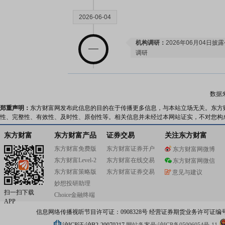
2026-06-04
机构调研：
2026年06月04日披
调研
2026-05-28
数据
机构调研：
2026年05月28日披
郑重声明：
东方财富网发布此信息的目的在于传播更多信息，与本站立场无关。东方
性、完整性、有效性、及时性、原创性等。相关信息并未经过本网站证实，不对您构
调研
公告：
2026年05月28日发布
《鄂
东方财富
东方财富产品
证券交易
关注东方财富
公司关于2025年度业绩说明会暨
网上集体接待日活动召开情况的
东方财富免费版
东方财富证券开户
东方财富网微博
东方财富Level-2
东方财富在线交易
东方财富网微信
2026-05-22
东方财富策略版
东方财富证券交易
意见与建议
妙想投研助理
扫一扫下载
Choice金融终端
公告：
2026年05月22日发布
《鄂
APP
公司关于召开2025年度业绩说明
信息网络传播视听节目许可证：0908328号 经营证券期货业务许可证编号：91310
资者网上集体接待日活动的公告