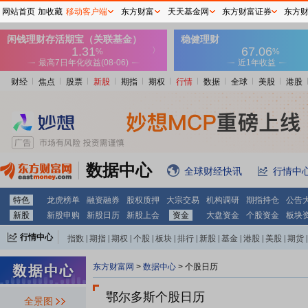
网站首页
加收藏
移动客户端
东方财富
天天基金网
东方财富证券
东方
财经
焦点
股票
新股
期指
期权
行情
数据
全球
美股
港股
数据中心
全球财经快讯
行情中
特色
龙虎榜单
融资融券
股权质押
大宗交易
机构调研
期指持仓
公告
新股
新股申购
新股日历
新股上会
资金
大盘资金
个股资金
板块
行情中心
指数
|
期指
|
期权
|
个股
|
板块
|
排行
|
新股
|
基金
|
港股
|
美股
|
期货
|
外汇
|
黄金
|
自选股
|
自选基金
东方财富网
>
数据中心
>
个股日历
鄂尔多斯个股日历
全景图