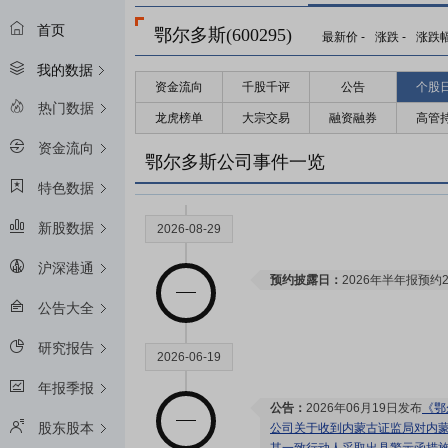
首页
鄂尔多斯(600295)
最新价
-
涨跌
-
涨跌
我的数据
资金流向
千股千评
公告
个股
热门数据
龙虎榜单
大宗交易
融资融券
高管
资金流向
鄂尔多斯公司事件一览
特色数据
新股数据
2026-08-29
沪深港通
预约披露日：
2026年半年报预约2
公告大全
研究报告
2026-06-19
年报季报
公告：
2026年06月19日发布
《鄂
股东股本
公司关于收到内蒙古证监局对内