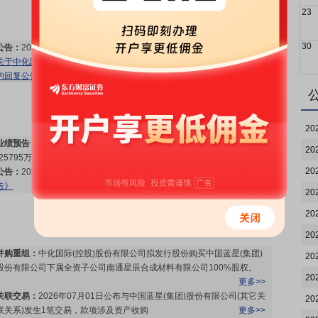
23
30
公告：
2026年07月17日发布
《中化国际:中化国际关于上海证券交易所<
关于中化国际(控股)股份有限公司2025年度报告的信息披露监管问询函>
的回复公告》
等2条公告
更多>>
20
业绩预告：
2026年07月14日预告，2026年中报净利润-32244万元-
20
-25795万元，变动64%～71%
更多>>
20
公告：
2026年07月14日发布
《中化国际:中化国际2026年半年度业绩预
告》
更多>>
20
20
20
并购重组：
中化国际(控股)股份有限公司拟发行股份购买中国蓝星(集团)
20
股份有限公司下属全资子公司南通星辰合成材料有限公司100%股权。
20
更多>>
关联交易：
2026年07月01日公布与中国蓝星(集团)股份有限公司(其它关
20
联关系)发生1笔交易，款项涉及资产收购
更多>>