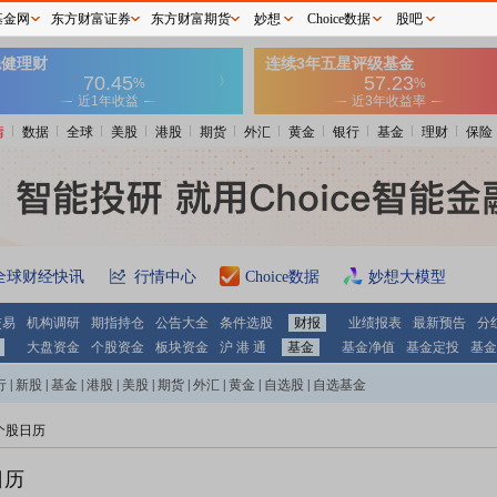
基金网
东方财富证券
东方财富期货
妙想
Choice数据
股吧
情
数据
全球
美股
港股
期货
外汇
黄金
银行
基金
理财
保险
全球财经快讯
行情中心
Choice数据
妙想大模型
交易
机构调研
期指持仓
公告大全
条件选股
财报
业绩报表
最新预告
分
大盘资金
个股资金
板块资金
沪 港 通
基金
基金净值
基金定投
基金
行
|
新股
|
基金
|
港股
|
美股
|
期货
|
外汇
|
黄金
|
自选股
|
自选基金
个股日历
日历