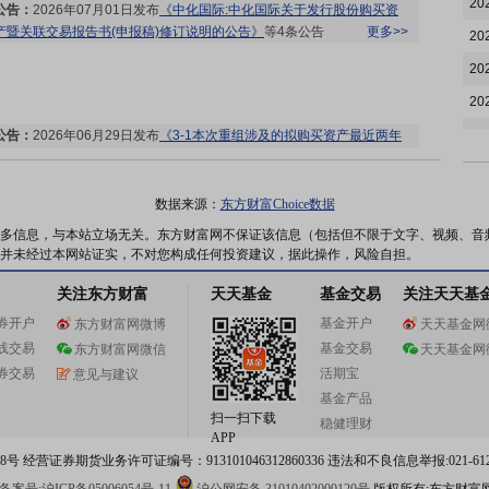
20
公告：
2026年07月01日发布
《中化国际:中化国际关于发行股份购买资
产暨关联交易报告书(申报稿)修订说明的公告》
等4条公告
更多>>
20
20
20
20
公告：
2026年06月29日发布
《3-1本次重组涉及的拟购买资产最近两年
及一期的财务报告和审计报告(申报稿)(中化国际(控股)股份有限公司)》
20
等5条公告
更多>>
20
数据来源：
东方财富Choice数据
20
多信息，与本站立场无关。东方财富网不保证该信息（包括但不限于文字、视频、音
并未经过本网站证实，不对您构成任何投资建议，据此操作，风险自担。
20
公告：
2026年06月27日发布
《中化国际:北京市天元律师事务所关于中
关注东方财富
天天基金
基金交易
关注天天基
20
化国际(控股)股份有限公司2026年第一次临时股东会的法律意见》
等2条
券开户
基金开户
东方财富网微博
天天基金网
公告
更多>>
20
线交易
基金交易
东方财富网微信
天天基金网
20
券交易
活期宝
意见与建议
20
基金产品
扫一扫下载
稳健理财
20
股东大会：
于2026-06-26召开2026年第一次临时股东大会
更多>>
APP
 经营证券期货业务许可证编号：913101046312860336 违法和不良信息举报:021-612
20