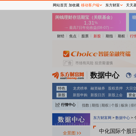
网站首页
加收藏
移动客户端
东方财富
天天
财经
焦点
股票
新股
期指
期权
行
数据中心
特色
龙虎榜单
融资融券
股权质押
大宗
新股
新股申购
新股日历
新股上会
资金
行情中心
指数
|
期指
|
期权
|
个股
|
板块
|
排
东方财富网
>
数据中心
>
中化国际个股
全景图