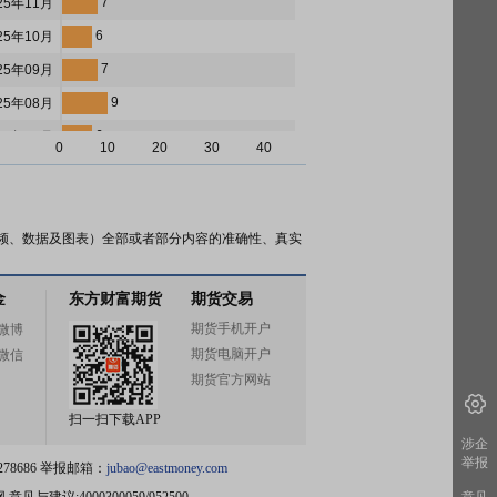
7
25年11月
6
25年10月
7
25年09月
9
25年08月
6
25年07月
0
10
20
30
40
0
25年06月
2
25年05月
8
25年04月
频、数据及图表）全部或者部分内容的准确性、真实
0
25年03月
金
东方财富期货
期货交易
2
25年02月
期货手机开户
微博
4
25年01月
期货电脑开户
微信
0
24年12月
期货官方网站
1
24年11月
扫一扫下载APP
4
24年10月
涉企
举报
78686 举报邮箱：
jubao@eastmoney.com
2
24年09月