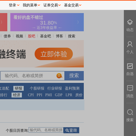
登录
我的菜单
证券交易
基金交易
动态
债券
视频
股吧
基金吧
博客
搜索
个人
自选
0
红送配
研报
个股研报
行业研报
盈利预测
排行
经济
CPI
PPI
PMI
GDP
LPR
房价
消息
搜索
个股日历查询: