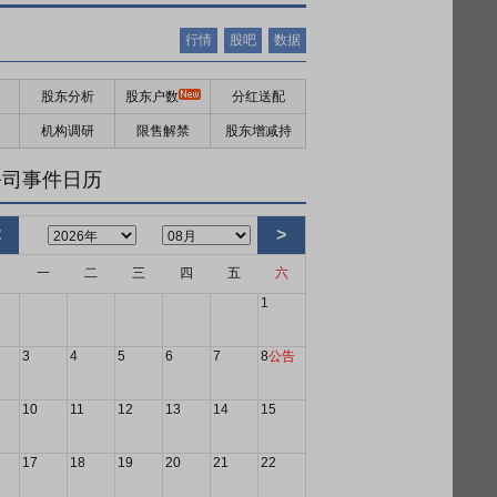
行情
股吧
数据
股东分析
股东户数
分红送配
机构调研
限售解禁
股东增减持
公司事件日历
<
>
日
一
二
三
四
五
六
1
3
4
5
6
7
8
公告
10
11
12
13
14
15
17
18
19
20
21
22