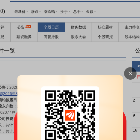
0)
最新价
-
涨跌
-
涨跌幅
-
换手
-
总手
-
金额
-
千评
公告
个股日历
财务数据
核心题材
主力持仓
交易
融资融券
高管持股
股东大会
个股研报
股本结构
股东大会：
于2026-08-24召开2026年第二次临时股东大会
更多>>
件一览
公告：
2026年08月08日发布
《中化国际:中化国际(控股)股份有限公司章
程(2026年8月修订版)》
等10条公告
更多>>
预约披露日：
2026年半年报预约2026年08月08日披露
更多>>
2
股东户数：
2026年08月08日公布截止2026年06月30日股东户数
102077户，比上期增加31621户
更多>>
9
公司投资：
2026年08月08日公布截止2026年06月30日持有有价证券3
只，共计1.72亿元，本报告期内损益663.69万元；长期股权投资34家公
16
司，共计174.44亿元，本报告期内损益-1270.53万元
更多>>