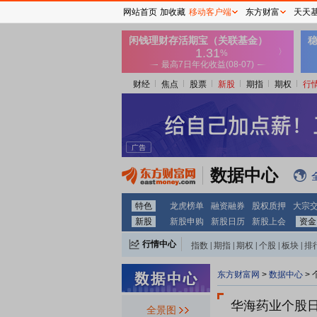
网站首页
加收藏
移动客户端
东方财富
天天
财经
焦点
股票
新股
期指
期权
行
数据中心
特色
龙虎榜单
融资融券
股权质押
大宗
新股
新股申购
新股日历
新股上会
资金
行情中心
指数
|
期指
|
期权
|
个股
|
板块
|
排
东方财富网
>
数据中心
>
2026-08-27
华海药业个股
全景图