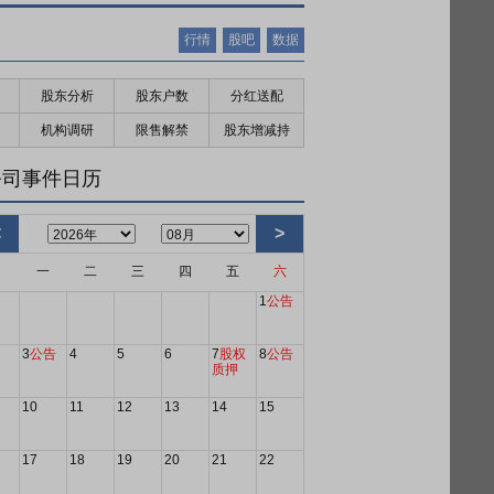
行情
股吧
数据
股东分析
股东户数
分红送配
机构调研
限售解禁
股东增减持
公司事件日历
<
>
日
一
二
三
四
五
六
1
公告
3
公告
4
5
6
7
股权
8
公告
质押
10
11
12
13
14
15
17
18
19
20
21
22