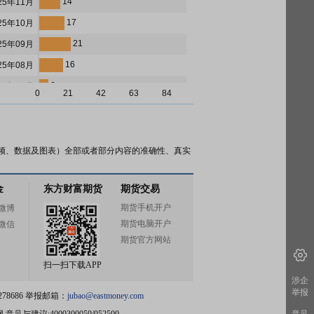
14
25年11月
17
25年10月
21
25年09月
16
25年08月
6
25年07月
0
21
42
63
84
5
25年06月
8
25年05月
13
25年04月
频、数据及图表）全部或者部分内容的准确性、真实
8
25年03月
金
东方财富期货
期货交易
5
25年02月
期货手机开户
微博
7
25年01月
期货电脑开户
微信
4
24年12月
期货官方网站
6
24年11月
扫一扫下载APP
7
24年10月
涉企
举报
78686 举报邮箱：
jubao@eastmoney.com
7
24年09月