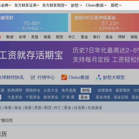
基金网
东方财富证券
东方财富期货
妙想
Choice数据
股吧
情
数据
全球
美股
港股
期货
外汇
黄金
银行
基金
理财
保险
全球财经快讯
行情中心
Choice数据
妙想大模型
交易
机构调研
期指持仓
公告大全
条件选股
财报
业绩报表
最新预告
分
大盘资金
个股资金
板块资金
沪 港 通
基金
基金净值
基金定投
基金
行
|
新股
|
基金
|
港股
|
美股
|
期货
|
外汇
|
黄金
|
自选股
|
自选基金
个股日历
日历