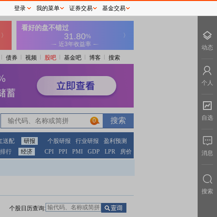
登录
我的菜单
证券交易
基金交易
动态
债券
视频
股吧
基金吧
博客
搜索
个人
自选
0
红送配
研报
个股研报
行业研报
盈利预测
排行
经济
CPI
PPI
PMI
GDP
LPR
房价
消息
搜索
个股日历查询: