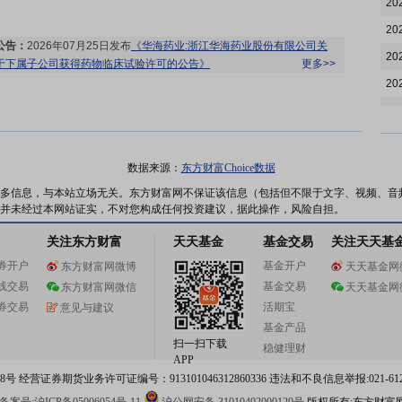
20
20
公告：
2026年07月25日发布
《华海药业:浙江华海药业股份有限公司关
20
于下属子公司获得药物临床试验许可的公告》
更多>>
20
20
20
股权质押：
截止2026年07月24日质押总比例3.01%，质押总股数
20
数据来源：
东方财富Choice数据
4500.00万股，质押总笔数3笔
更多>>
20
多信息，与本站立场无关。东方财富网不保证该信息（包括但不限于文字、视频、音
公告：
2026年07月24日发布
《华海药业:浙江华海药业股份有限公司关
并未经过本网站证实，不对您构成任何投资建议，据此操作，风险自担。
于获得药品注册证书的公告》
更多>>
20
关注东方财富
天天基金
基金交易
关注天天基
20
券开户
基金开户
东方财富网微博
天天基金网
20
线交易
基金交易
东方财富网微信
天天基金网
20
股权质押：
截止2026年07月17日质押总比例3.01%，质押总股数
券交易
活期宝
意见与建议
4500.00万股，质押总笔数3笔
更多>>
20
基金产品
扫一扫下载
稳健理财
20
APP
 经营证券期货业务许可证编号：913101046312860336 违法和不良信息举报:021-612
20