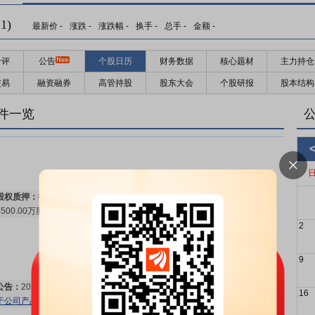
预约披露日：
2026年半年报预约2026年08月27日披露
更多>>
1)
最新价
-
涨跌
-
涨跌幅
-
换手
-
总手
-
金额
-
千评
公告
个股日历
财务数据
核心题材
主力持仓
交易
融资融券
高管持股
股东大会
个股研报
股本结构
公告：
2026年08月08日发布
《华海药业:浙江华海药业股份有限公司关
件一览
于获得药品注册证书的公告》
更多>>
股权质押：
截止2026年08月07日质押总比例3.01%，质押总股数
4500.00万股，质押总笔数3笔
更多>>
2
9
公告：
2026年08月03日发布
《华海药业:浙江华海药业股份有限公司关
16
于公司产品拟中选第十二批全国药品集中采购的公告》
更多>>