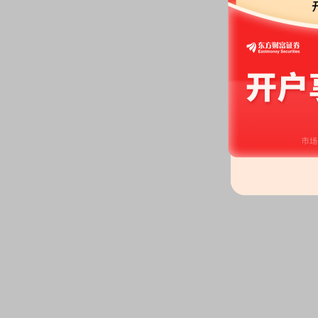
2026-07-04
公告：
2026年07月04日发布
《卓
2026-07-03
龙虎榜：
2026年07月03日因“
价格跌幅偏离值累计达到20%的
股权质押：
截止2026年07月03
亿股，质押总笔数12笔
2026-07-01
股东增减持日：
2026年07月01
30日，股东江苏金昇实业股份有限
公告：
2026年07月01日发布
《卓
等2条公告