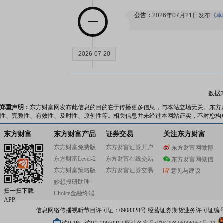
公告：
2026年07月21日发布
《卓
2026-07-20
龙虎榜：
2026年07月20日因
离值累计达到20%的证券”等披露
数据
郑重声明：
东方财富网发布此信息的目的在于传播更多信息，与本站立场无关。东方
性、完整性、有效性、及时性、原创性等。相关信息并未经过本网站证实，不对您构
2026-07-18
东方财富
东方财富产品
证券交易
关注东方财富
公告：
2026年07月18日发布
《卓
东方财富免费版
东方财富证券开户
东方财富网微博
果的公告》
东方财富Level-2
东方财富在线交易
东方财富网微信
股东增减持日：
2026年07月18
东方财富策略版
东方财富证券交易
意见与建议
16日，股东江苏金昇实业股份有限
妙想投研助理
扫一扫下载
Choice金融终端
APP
2026-07-17
信息网络传播视听节目许可证：0908328号 经营证券期货业务许可证编号：91310