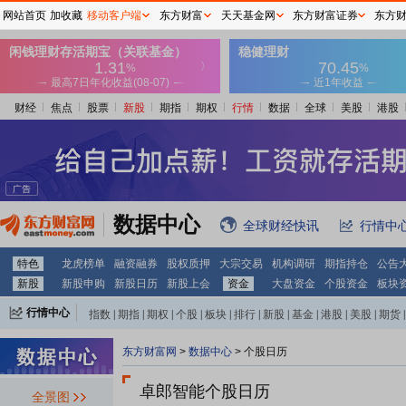
网站首页
加收藏
移动客户端
东方财富
天天基金网
东方财富证券
东方
财经
焦点
股票
新股
期指
期权
行情
数据
全球
美股
港股
数据中心
全球财经快讯
行情中
特色
龙虎榜单
融资融券
股权质押
大宗交易
机构调研
期指持仓
公告
新股
新股申购
新股日历
新股上会
资金
大盘资金
个股资金
板块
行情中心
指数
|
期指
|
期权
|
个股
|
板块
|
排行
|
新股
|
基金
|
港股
|
美股
|
期货
|
外汇
|
黄金
|
自选股
|
自选基金
东方财富网
>
数据中心
>
个股日历
卓郎智能个股日历
全景图