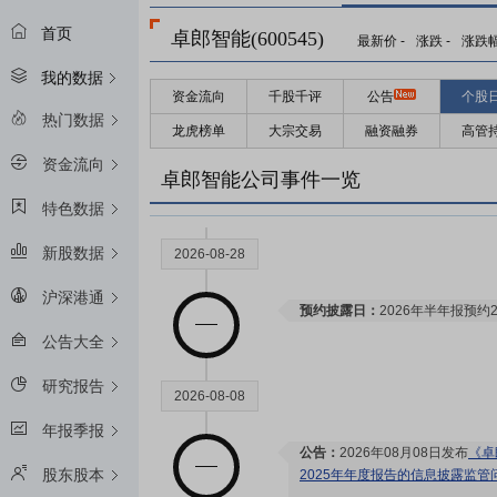
首页
卓郎智能(600545)
最新价
-
涨跌
-
涨跌
我的数据
资金流向
千股千评
公告
个股
热门数据
龙虎榜单
大宗交易
融资融券
高管
资金流向
卓郎智能公司事件一览
特色数据
新股数据
2026-08-28
沪深港通
预约披露日：
2026年半年报预约2
公告大全
研究报告
2026-08-08
年报季报
公告：
2026年08月08日发布
《卓
股东股本
2025年年度报告的信息披露监