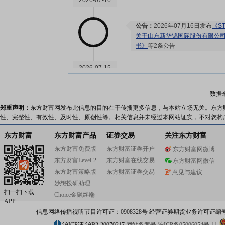
2026-07-16
公告：
2026年07月16日发布
《S
关于山东新华锦国际股份有限公司
书》
等2条公告
2026-07-15
股东大会：
于2026-07-15召
数据
郑重声明：
东方财富网发布此信息的目的在于传播更多信息，与本站立场无关。东方
性、完整性、有效性、及时性、原创性等。相关信息并未经过本网站证实，不对您构
2026-07-10
东方财富
东方财富产品
证券交易
关注东方财富
东方财富免费版
东方财富证券开户
东方财富网微博
股权质押：
截止2026年07月10
东方财富Level-2
东方财富在线交易
东方财富网微信
亿股，质押总笔数9笔
东方财富策略版
东方财富证券交易
意见与建议
妙想投研助理
扫一扫下载
Choice金融终端
2026-07-03
APP
信息网络传播视听节目许可证：0908328号 经营证券期货业务许可证编号：91310
股权质押：
截止2026年07月03