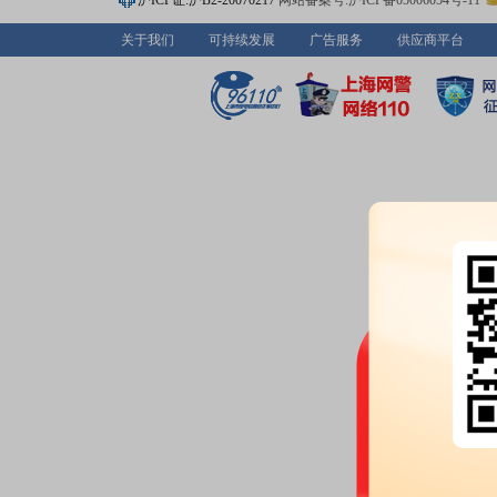
沪ICP证:沪B2-20070217
网站备案号:沪ICP备05006054号-11
亿股，质押总笔数9笔
关于我们
可持续发展
广告服务
供应商平台
2026-07-01
公告：
2026年07月01日发布
《S
告》
等5条公告
2026-06-30
公告：
2026年06月30日发布
《S
会通知》
等5条公告
龙虎榜：
2026年06月30日因“
涨幅偏离值累计达到12%的证券
机构调研：
2026年06月30日披
调研
2026-06-26
股权质押：
截止2026年06月26