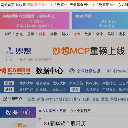
网站首页
加收藏
移动客户端
东方财富
天天基金网
东方财富证券
东方
财经
焦点
股票
新股
期指
期权
行情
数据
全球
美股
港股
数据中心
全球财经快讯
行情中
特色
龙虎榜单
融资融券
股权质押
大宗交易
机构调研
期指持仓
公告
新股
新股申购
新股日历
新股上会
资金
大盘资金
个股资金
板块
行情中心
指数
|
期指
|
期权
|
个股
|
板块
|
排行
|
新股
|
基金
|
港股
|
美股
|
期货
|
外汇
|
黄金
|
自选股
|
自选基金
东方财富网
>
数据中心
>
个股日历
ST新华锦个股日历
全景图