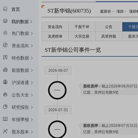
首页
ST新华锦(600735)
最新价
-
涨跌
-
涨跌
我的数据
资金流向
千股千评
公告
个股
2026-08-25
热门数据
龙虎榜单
大宗交易
高管持股
股东
资金流向
预约披露日：
2026年半年报预约2
ST新华锦公司事件一览
特色数据
新股数据
2026-08-07
沪深港通
股权质押：
截止2026年08月07
亿股，质押总笔数9笔
公告大全
研究报告
2026-07-31
年报季报
股权质押：
截止2026年07月31
股东股本
亿股，质押总笔数9笔