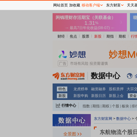
网站首页
加收藏
移动客户端
东方财富
天天
财经
焦点
股票
新股
期指
期权
行
数据中心
特色
龙虎榜单
融资融券
股权质押
大宗
新股
新股申购
新股日历
新股上会
资金
行情中心
指数
|
期指
|
期权
|
个股
|
板块
|
排
东方财富网
>
数据中心
>
东航物流个股
全景图