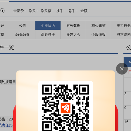
6)
最新价
-
涨跌
-
涨跌幅
-
换手
-
总手
-
金额
-
千评
公告
个股日历
财务数据
核心题材
主力持仓
交易
融资融券
高管持股
股东大会
个股研报
股本结构
件一览
预约披露日：
2026年半年报预约2026年08月31日披露
更多>>
2
9
公告：
2026年08月04日发布
《东航物流:东航物流关于公司高级管理人
16
员离任的公告》
更多>>