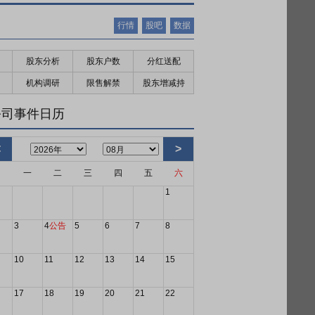
行情
股吧
数据
股东分析
股东户数
分红送配
机构调研
限售解禁
股东增减持
公司事件日历
<
>
日
一
二
三
四
五
六
1
3
4
公告
5
6
7
8
10
11
12
13
14
15
17
18
19
20
21
22