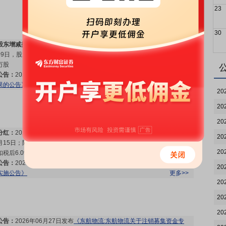
23
30
股东增减持日：
2026年07月10日公布2026年06月16日至2026年07月
09日，股东天津睿远企业管理合伙企业(有限合伙)减持1笔，减持902.1
万股
更多>>
公告：
2026年07月10日发布
《东航物流:东航物流关于股东减持股份结
果的公告》
更多>>
20
20
20
分红：
2026年07月08日公布2025年年报分红，股权登记日：2026年07
20
月15日；除权除息日：2026年07月16日；分配方案：10派6.77元(含税,
20
扣税后6.093元)[正式]
更多>>
公告：
2026年07月08日发布
《东航物流:东航物流2025年年度权益分派
20
实施公告》
更多>>
20
20
20
公告：
2026年06月27日发布
《东航物流:东航物流关于注销募集资金专