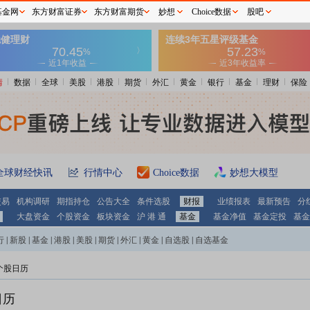
基金网
东方财富证券
东方财富期货
妙想
Choice数据
股吧
情
数据
全球
美股
港股
期货
外汇
黄金
银行
基金
理财
保险
全球财经快讯
行情中心
Choice数据
妙想大模型
交易
机构调研
期指持仓
公告大全
条件选股
财报
业绩报表
最新预告
分
大盘资金
个股资金
板块资金
沪 港 通
基金
基金净值
基金定投
基金
行
|
新股
|
基金
|
港股
|
美股
|
期货
|
外汇
|
黄金
|
自选股
|
自选基金
个股日历
日历