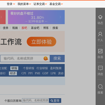
登录
我的菜单
证券交易
基金交易
动态
债券
视频
股吧
基金吧
博客
搜索
个人
自选
0
红送配
研报
个股研报
行业研报
盈利预测
排行
经济
CPI
PPI
PMI
GDP
LPR
房价
消息
搜索
个股日历查询: