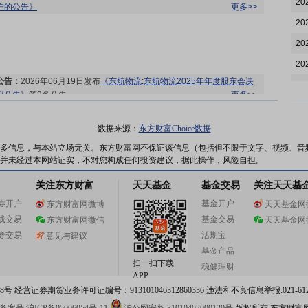
20
户的公告》
更多>>
20
20
20
公告：
2026年06月19日发布
《东航物流:东航物流2025年年度股东会决
20
议公告》
等3条公告
更多>>
20
20
数据来源：
东方财富Choice数据
20
多信息，与本站立场无关。东方财富网不保证该信息（包括但不限于文字、视频、音
并未经过本网站证实，不对您构成任何投资建议，据此操作，风险自担。
20
股东大会：
于2026-06-18召开2025年年度股东大会
更多>>
关注东方财富
天天基金
基金交易
关注天天基
20
券开户
基金开户
东方财富网微博
天天基金网
20
线交易
基金交易
东方财富网微信
天天基金网
20
券交易
活期宝
意见与建议
20
基金产品
股东增减持日：
2026年06月16日公布2026年04月14日至2026年04月
扫一扫下载
稳健理财
20
30日，股东天津睿远企业管理合伙企业(有限合伙)减持1笔，减持114.15
APP
万股
更多>>
 经营证券期货业务许可证编号：913101046312860336 违法和不良信息举报:021-612
20
股东增减持日：
2026年06月16日公布2026年06月01日至2026年06月