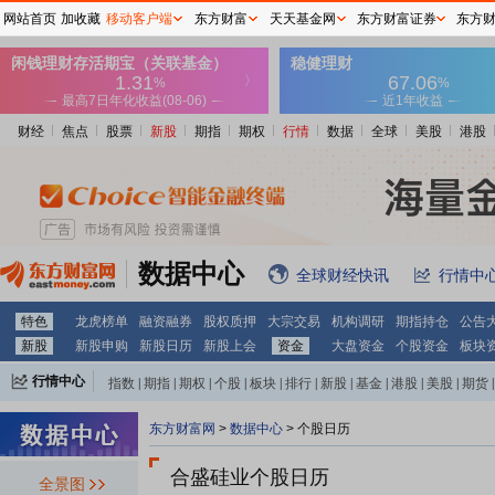
网站首页
加收藏
移动客户端
东方财富
天天基金网
东方财富证券
东方
财经
焦点
股票
新股
期指
期权
行情
数据
全球
美股
港股
数据中心
全球财经快讯
行情中
特色
龙虎榜单
融资融券
股权质押
大宗交易
机构调研
期指持仓
公告
新股
新股申购
新股日历
新股上会
资金
大盘资金
个股资金
板块
行情中心
指数
|
期指
|
期权
|
个股
|
板块
|
排行
|
新股
|
基金
|
港股
|
美股
|
期货
|
外汇
|
黄金
|
自选股
|
自选基金
东方财富网
>
数据中心
>
个股日历
合盛硅业个股日历
全景图