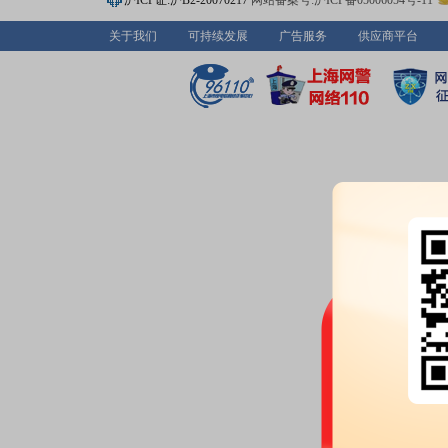
沪ICP证:沪B2-20070217
网站备案号:沪ICP备05006054号-11
关于我们
可持续发展
广告服务
供应商平台
股权质押：
宁波合盛集团有限公司于
持股比例为0.11%，占总股本比0.
起始日2024-12-24)
股权质押：
罗立国自2026-07-
28.41%，占总股本比0.25%
47.35%，占总股本比0.42%
公告：
2026年07月23日发布
《合
致行动人部分股份质押及解质押
股权质押：
宁波合盛集团有限公司自2
持股比例为0.23%，占总股本比0
比例为47.33%，占总股本比17.4
股权质押：
宁波合盛集团有限公司于2
所持股比例为0.92%，占总股本比0
押起始日2024-12-24)
2026-07-17
股权质押：
截止2026年07月17
亿股，质押总笔数59笔