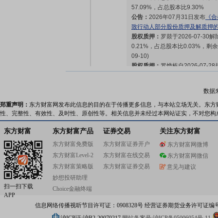
57.09%，占总股本比9.30%
公告：
2026年07月31日发布
《合
致行动人部分股份质押及解质押
股权质押：
罗燚于2026-07-3
0.21%，占总股本比0.03%，剩余
09-10)
股权质押：
罗烨栋自2026-07-
2.51%，占总股本比0.38%，
51.18%，占总股本比7.77%
数据
股权质押：
截止2026年07月31
郑重声明：
东方财富网发布此信息的目的在于传播更多信息，与本站立场无关。东方
股，质押总笔数61笔
性、完整性、有效性、及时性、原创性等。相关信息并未经过本网站证实，不对您构
股权质押：
宁波合盛集团有限公司自2
持股比例为2.86%，占总股本比1
东方财富
东方财富产品
证券交易
关注东方财富
比例为46.41%，占总股本比17.1
东方财富免费版
东方财富证券开户
东方财富网微博
东方财富Level-2
2026-07-24
东方财富在线交易
东方财富网微信
东方财富策略版
东方财富证券交易
意见与建议
妙想投研助理
股权质押：
截止2026年07月24
扫一扫下载
Choice金融终端
亿股，质押总笔数60笔
APP
信息网络传播视听节目许可证：0908328号 经营证券期货业务许可证编号：91310
2026-07-23