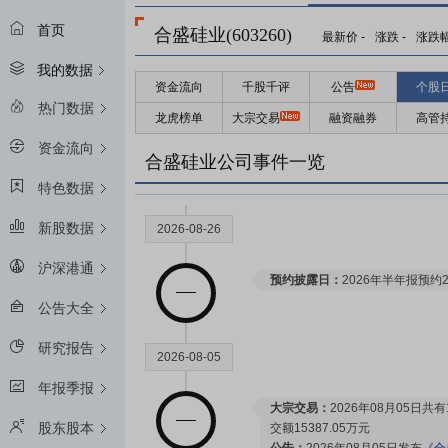
首页
合盛硅业(603260)
最新价
-
涨跌
-
涨跌
我的数据
资金流向
千股千评
公告
个股
热门数据
龙虎榜单
大宗交易
融资融券
高管
资金流向
合盛硅业公司事件一览
特色数据
新股数据
2026-08-26
沪深港通
预约披露日：
2026年半年报预约2
公告大全
研究报告
2026-08-05
年报季报
大宗交易：
2026年08月05日共
股东股本
交额15387.05万元