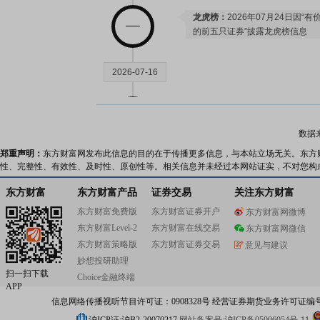
龙虎榜：
2026年07月24日因
的前五只证券”披露龙虎榜信息
2026-07-16
公告：
2026年07月16日发布
《*
数据
郑重声明：
东方财富网发布此信息的目的在于传播更多信息，与本站立场无关。东方
2026-07-15
性、完整性、有效性、及时性、原创性等。相关信息并未经过本网站证实，不对您构
东方财富
东方财富产品
证券交易
关注东方财富
龙虎榜：
2026年07月15日因
东方财富免费版
东方财富证券开户
东方财富网微博
离值累计达到20%的证券”披露龙
东方财富Level-2
东方财富在线交易
公告：
2026年07月15日发布
东方财富网微信
《*
东方财富策略版
东方财富证券交易
意见与建议
业绩预告：
2026年07月15日发
妙想投研助理
扫一扫下载
Choice金融终端
APP
2026-07-08
信息网络传播视听节目许可证：0908328号 经营证券期货业务许可证编号：91310