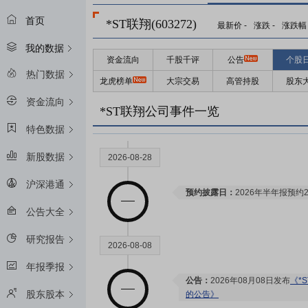
首页
*ST联翔(603272)
最新价
-
涨跌
-
涨跌幅
我的数据
资金流向
千股千评
公告
个股
热门数据
龙虎榜单
大宗交易
高管持股
股东
资金流向
*ST联翔公司事件一览
特色数据
新股数据
2026-08-28
沪深港通
预约披露日：
2026年半年报预约2
公告大全
研究报告
2026-08-08
年报季报
公告：
2026年08月08日发布
《*
股东股本
的公告》