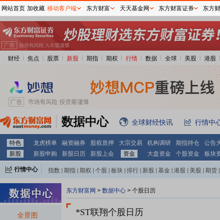
网站首页
加收藏
移动客户端
东方财富
天天基金网
东方财富证券
东方
财经
焦点
股票
新股
期指
期权
行情
数据
全球
美股
港股
数据中心
全球财经快讯
行情中
特色
龙虎榜单
融资融券
股权质押
大宗交易
机构调研
期指持仓
公告
新股
新股申购
新股日历
新股上会
资金
大盘资金
个股资金
板块
行情中心
指数
|
期指
|
期权
|
个股
|
板块
|
排行
|
新股
|
基金
|
港股
|
美股
|
期货
|
外汇
|
黄金
|
自选股
|
自选基金
东方财富网
>
数据中心
>
个股日历
*ST联翔个股日历
全景图