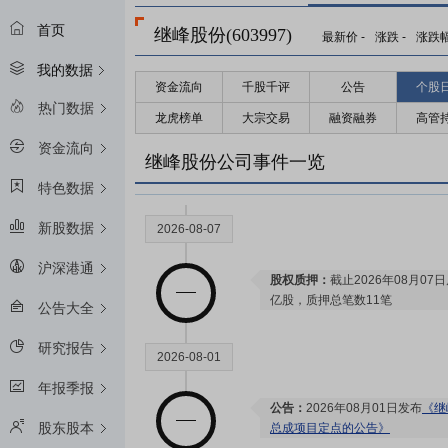
首页
继峰股份(603997)
最新价
-
涨跌
-
涨跌
股权质押：
Wing Sing Internat
万股，占所持股比例为43.57%，
我的数据
股，占所持股比例为60.59%，占总
资金流向
千股千评
公告
个股
公告：
2026年08月08日发布
《继
热门数据
龙虎榜单
大宗交易
融资融券
高管
及再质押的公告》
股权质押：
Wing Sing Internat
资金流向
继峰股份公司事件一览
6400万股，占所持股比例为43.
8900万股(该笔质押起始日2023-04
特色数据
新股数据
2026-08-07
沪深港通
股权质押：
截止2026年08月07
亿股，质押总笔数11笔
公告大全
研究报告
2026-08-01
年报季报
公告：
2026年08月01日发布
《继
股东股本
总成项目定点的公告》