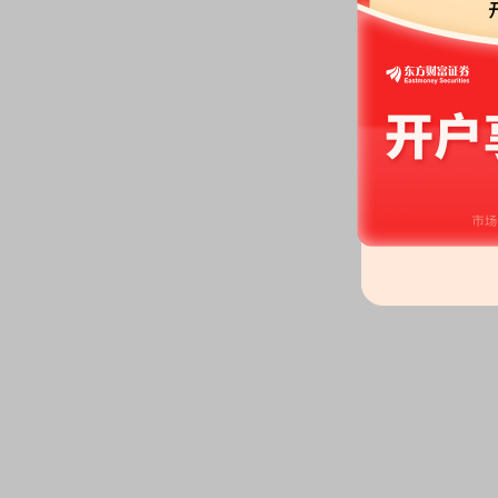
2026-06-26
股权质押：
截止2026年06月26
亿股，质押总笔数11笔
2026-06-19
公告：
2026年06月19日发布
《继
现金管理产品到期赎回的公告》
委托理财：
2026年06月19日
层区间31天结构性存款(产品代码NN
2026-06-18
股权质押：
截止2026年06月18
亿股，质押总笔数11笔