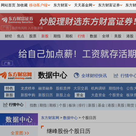
网站首页
加收藏
移动客户端
东方财富
天天基金网
东方财富证券
东方
财经
焦点
股票
新股
期指
期权
行情
数据
全球
美股
港股
数据中心
全球财经快讯
行情中
特色
龙虎榜单
融资融券
股权质押
大宗交易
机构调研
期指持仓
公告
新股
新股申购
新股日历
新股上会
资金
大盘资金
个股资金
板块
2026-08-15
行情中心
指数
|
期指
|
期权
|
个股
|
板块
|
排行
|
新股
|
基金
|
港股
|
美股
|
期货
|
外汇
|
黄金
|
自选股
|
自选基金
预约披露日：
2026年半年报预约2
东方财富网
>
数据中心
>
个股日历
继峰股份个股日历
全景图
2026-08-08