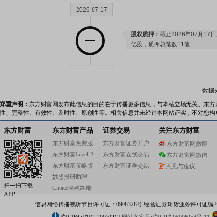
2026-07-17
股权质押：
截止2026年07月17
亿股，质押总笔数11笔
2026-07-15
数据
业绩预告：
2026年07月15日预
郑重声明：
东方财富网发布此信息的目的在于传播更多信息，与本站立场无关。东方
元-39800万元，变动115.78%～1
性、完整性、有效性、及时性、原创性等。相关信息并未经过本网站证实，不对您构
公告：
2026年07月15日发布
《继
增公告》
东方财富
东方财富产品
证券交易
关注东方财富
东方财富免费版
东方财富证券开户
东方财富网微博
2026-07-14
东方财富Level-2
东方财富在线交易
东方财富网微信
东方财富策略版
东方财富证券交易
意见与建议
大宗交易：
2026年07月14日共
妙想投研助理
交额799.01万元
扫一扫下载
Choice金融终端
APP
信息网络传播视听节目许可证：0908328号 经营证券期货业务许可证编号：91310
2026-07-11