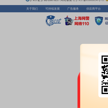
沪ICP证:沪B2-20070217
网站备案号:沪ICP备05006054号-11
公告：
2026年07月11日发布
《继
关于我们
可持续发展
广告服务
供应商平台
公司格拉默2026年半年度业绩
2026-07-10
股权质押：
截止2026年07月10
亿股，质押总笔数11笔
2026-07-08
公告：
2026年07月08日发布
《继
行融资提供担保的公告》
2026-07-03
股权质押：
截止2026年07月03
亿股，质押总笔数11笔