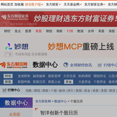
网站首页
加收藏
移动客户端
东方财富
天天基金网
东方财富证券
东方
财经
焦点
股票
新股
期指
期权
行情
数据
全球
美股
港股
数据中心
全球财经快讯
行情中
特色
龙虎榜单
融资融券
股权质押
大宗交易
机构调研
期指持仓
公告
新股
新股申购
新股日历
新股上会
资金
大盘资金
个股资金
板块
行情中心
指数
|
期指
|
期权
|
个股
|
板块
|
排行
|
新股
|
基金
|
港股
|
美股
|
期货
|
外汇
|
黄金
|
自选股
|
自选基金
东方财富网
>
数据中心
>
个股日历
智洋创新个股日历
全景图