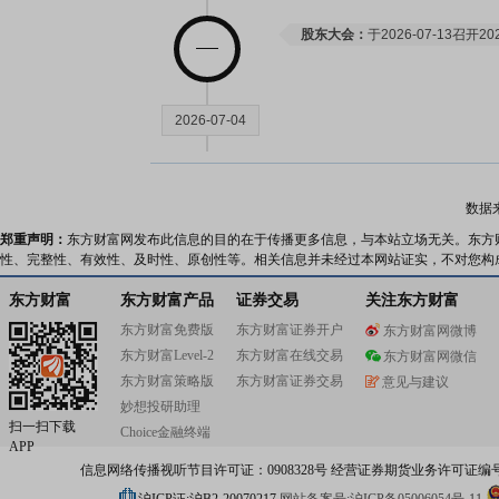
股东大会：
于2026-07-13召
2026-07-04
公告：
2026年07月04日发布
《智
露监管问询函的回复公告》
等3条
数据
郑重声明：
东方财富网发布此信息的目的在于传播更多信息，与本站立场无关。东方
性、完整性、有效性、及时性、原创性等。相关信息并未经过本网站证实，不对您构
2026-07-01
东方财富
东方财富产品
证券交易
关注东方财富
公告：
2026年07月01日发布
《智
东方财富免费版
东方财富证券开户
东方财富网微博
完成的公告》
东方财富Level-2
东方财富在线交易
东方财富网微信
东方财富策略版
东方财富证券交易
意见与建议
2026-06-27
妙想投研助理
扫一扫下载
Choice金融终端
APP
公告：
2026年06月27日发布
《智
信息网络传播视听节目许可证：0908328号 经营证券期货业务许可证编号：91310
程》
等12条公告