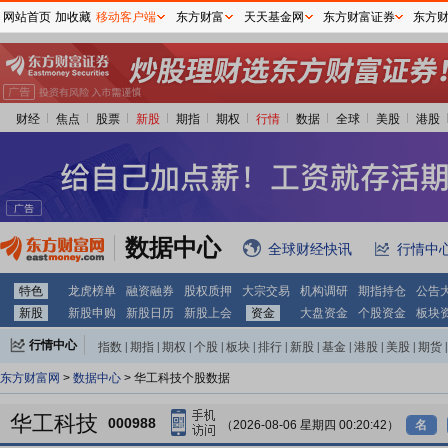
网站首页
加收藏
移动客户端
东方财富
天天基金网
东方财富证券
东方
财经
焦点
股票
新股
期指
期权
行情
数据
全球
美股
港股
数据中心
全球财经快讯
行情中
特色
龙虎榜单
融资融券
股权质押
大宗交易
机构调研
期指持仓
公告
新股
新股申购
新股日历
新股上会
资金
大盘资金
个股资金
板块
行情中心
指数
|
期指
|
期权
|
个股
|
板块
|
排行
|
新股
|
基金
|
港股
|
美股
|
期货
|
外汇
|
黄金
|
自选股
|
自选基金
东方财富网
>
数据中心
> 华工科技个股数据
华工科技
000988
（2026-08-06 星期四 00:20:42）
名