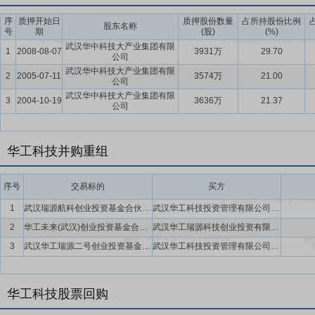
+线下”融合模式，鼓励员工自主学习、自我赋能，着力打造“人人要学
序
质押开始日
质押股份数量
占所持股份比例
优势，公司以卓越工程师培育、工程硕博士联合培养、职称自主评审为重
股东名称
号
期
(股)
(%)
但为所用”的大人才观，高水平组建中央研究院“智囊团”，聘请10余
武汉华中科技大产业集团有限
1
2008-08-07
3931万
29.70
公司
量发展保驾护航。
武汉华中科技大产业集团有限
2
2005-07-11
3574万
21.00
要点11：
产业链布局
公司成熟的产业链垂直整合能力，为资本运营服
公司
武汉华中科技大产业集团有限
扩大规模”原则，执行资本协同与价值共创的战略，推动资本力量与公
3
2004-10-19
3636万
21.37
公司
业链生态，主要聚焦光通信、激光/智能制造、传感器/新能源/新材料
略雷达”和“产业引擎”。公司通过直接投资和基金运作，前瞻性地布局
华工科技并购重组
要点12：
全球化经营
公司构筑行业领先的全球化运营架构与产能部署
动，公司建立覆盖研发、制造、销售及服务的全价值链全球网络，确保
序号
交易标的
买方
立六大核心生产制造及研创基地，凭借此基地网络，公司在华中、华南、
要经济带与客户集群的深度覆盖与高效协同。国际业务方面，公司全球化
1
武汉瑞源航科创业投资基金合伙企业(有限合伙)
武汉华工科技投资管理有限公司,陆俊明,唐连奎,武汉华工瑞源科技创业投资有限公司
型。通过13家海外子公司的本地化运营，泰国、越南等海外生产基地
2
华工未来(武汉)创业投资基金合伙企业(有限合伙)
武汉华工瑞源科技创业投资有限公司,唐连奎,武汉产业发展基金有限公司,武汉华工创业投资有限责任公司,武汉华工科技投资管理有限公司,武汉武创院投资有限公司
业务规模显著提升。
3
武汉华工瑞源二号创业投资基金合伙企业(有限合伙)
武汉华工科技投资管理有限公司,湖北省楚天凤鸣科创天使投资基金合伙企业(有限合伙),武汉华工瑞源科技创业投资有限公司,湖北省文旅产业投资基金合伙企业(有限合伙),武汉都市圈高质量股权投资基金合伙企业(有限合伙),武汉光谷产业发展基金合伙企业(有限合伙),武汉产业发展基金有限公司
要点13：
产品力打造
公司锚定国家重大战略需求与产业发展前沿趋势
方向开展立项布局，重点围绕算力基础设施、人工智能核心算法等关键
华工科技股票回购
要点14：
现代服务业板块
华工科技旗下“华工赛百”以打造产品质量