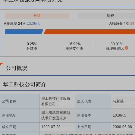
分红
融资
A股派现 24次
13.36亿
A股融资 4次
34
0.25%
16.92%
39.01%
分红率
股利支付率
派现融资比
公司概况
华工科技公司简介
华工科技产业股份
公司名称
法人代表
马新强
有限公司
湖北省武汉东湖新
注册地址
注册资本
10.06亿
技术开发区未来二
路66号四号楼3楼
成立日期
1999-07-28
上市日期
2000-06-08
(自贸区武汉片区)