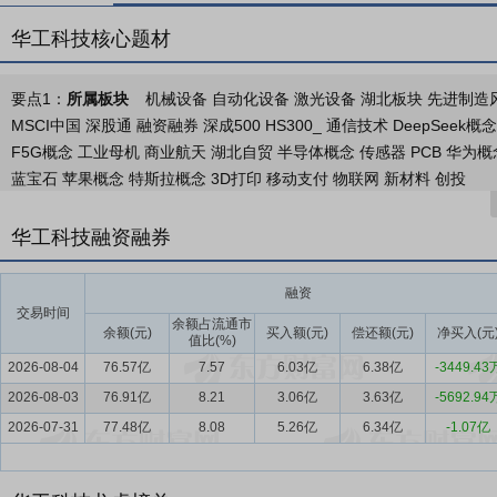
华工科技核心题材
要点1：
所属板块
机械设备 自动化设备 激光设备 湖北板块 先进制造风格
MSCI中国 深股通 融资融券 深成500 HS300_ 通信技术 DeepSe
F5G概念 工业母机 商业航天 湖北自贸 半导体概念 传感器 PCB 华为概
蓝宝石 苹果概念 特斯拉概念 3D打印 移动支付 物联网 新材料 创投
要点2：
经营范围
一般项目:智能基础制造装备制造;金属切割及焊接设
华工科技融资融券
终端设备制造;智能车载设备制造;新型膜材料制造;光学仪器制造;光学
专业设备制造);通用设备制造(不含特种设备制造);第一类医疗器械生产
融资
标加工;金属表面处理及热处理加工;淬火加工;人工智能行业应用系统集
交易时间
务;5G通信技术服务;创业投资(限投资未上市企业);私募股权投资基
余额占流通市
余额(元)
买入额(元)
偿还额(元)
净买入(元
值比(%)
活动);自有资金投资的资产管理服务;融资咨询服务;智能基础制造装备
2026-08-04
76.57亿
7.57
6.03亿
6.38亿
-3449.43
销售;第二类医疗器械销售;第一类医疗器械销售;货物进出口;技术进出口
2026-08-03
76.91亿
8.21
3.06亿
3.63亿
-5692.94
术交流、技术转让、技术推广。许可项目:包装装潢印刷品印刷;国家秘
2026-07-31
77.48亿
8.08
5.26亿
6.34亿
-1.07亿
要点3：
联接业务
联接业务：公司拥有光通信行业领先的一站式垂直
力。产品包括超高速光模块、铜连接模块、智能车载光、卫星通讯光模块等，
讯、F5G-A、智能网联车四大应用场景，致力于构建智能光网络世界，