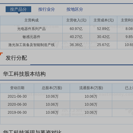
按产品分
按行业分
按地区分
主营构成
主营收入(元)
主营成本(元)
主营利润
光电器件系列产品
60.97亿
52.89亿
8.0
敏感元器件
40.27亿
30.42亿
9.8
激光加工装备及智能制造产线
36.36亿
25.67亿
10.
发行分配
华工科技股本结构
变动日期
总股本(万股)
流通股本(万股)
已上
2021-06-30
10.06万
10.06万
2020-06-30
10.06万
10.06万
2019-06-30
10.06万
10.06万
华工科技派现与募资对比