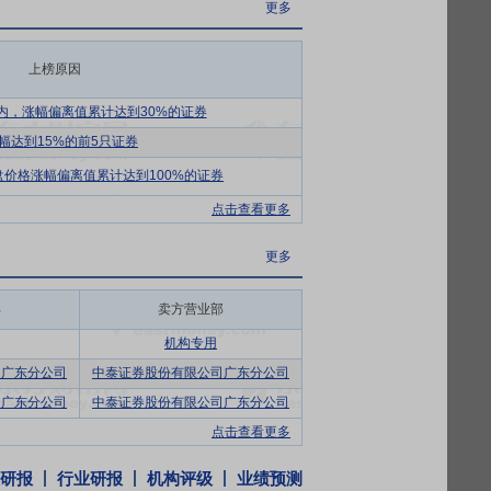
套设备、配电元器件、关键电源以及相关系统
更多
住宅等行业的输电、变电、配电环节。
上榜原因
务为基础，利用已取得的车辆改装资质，整
广电通信、应急保障、市政领域、矿场能源
内，涨幅偏离值累计达到30%的证券
幅达到15%的前5只证券
工程。为满足市场需求，公司取得相关资质
价格涨幅偏离值累计达到100%的证券
值业务等一体化解决方案，为客户提供从项
点击查看更多
能等能源形式的优化配置，形成多种组合形
更多
备用应用场景，可满足减碳需求；针对东南
续稳定供电，具备较好的应用前景。
部
卖方营业部
竞争市场。细分市场方面，数据中心建设
机构专用
前，行业正处于转型升级的关键阶段，数据
司广东分公司
中泰证券股份有限公司广东分公司
部署的要求进一步提高，系统集成要求日益
司广东分公司
中泰证券股份有限公司广东分公司
点击查看更多
北美等地区，以优良的品质和良好的服务获
研报
行业研报
机构评级
业绩预测
行业市场，累积了丰富的行业运行经验，尤