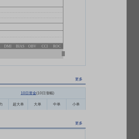
R
DMI
BIAS
OBV
CCI
ROC
更多
10日资金
(10日涨幅
)
力
超大单
大单
中单
小单
更多