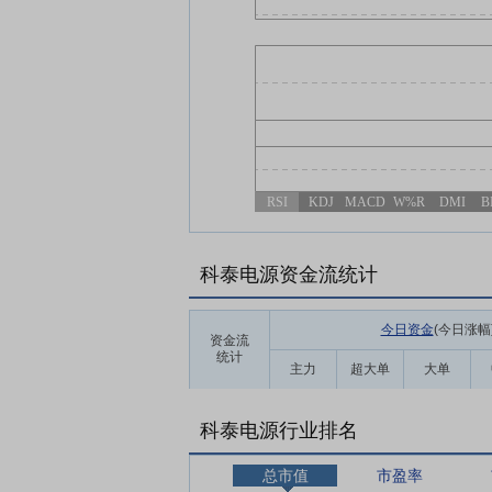
RSI
KDJ
MACD
W%R
DMI
B
科泰电源资金流统计
今日资金
(今日涨幅
资金流
统计
主力
超大单
大单
科泰电源行业排名
总市值
市盈率