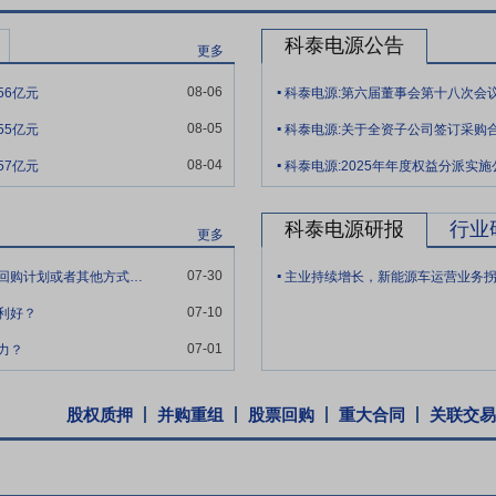
域形成了良好的先发优势并取得了较高的市场占有率。公司在行业内拥有
科泰电源公告
更多
.
品具备定制化、智能化、环保性、高品质的特点，可在快速为客户提供产
08-06
56亿元
科泰电源:第六届董事会第十八次会
了长期稳定的伙伴关系，保证了主要部件的供货稳定性和产品性能，并在
.
08-05
55亿元
科泰电源:关于全资子公司签订采购
具备卓越、稳定的品质。
.
08-04
57亿元
科泰电源:2025年年度权益分派实施
电安装工程专业承包二级、环保工程专业承包二级资质，并取得建筑行业
，并配备有数十名专职服务工程师，具备较好的团队力量。多年来，公司
值业务以及柴油发电机组设备供应等系统集成方案供应商发展，在业界享
科泰电源研报
行业
更多
.
07-30
今年贵公司股价一直大幅下跌，请问贵公司有无回购计划或者其他方式稳住股价呢？
主业持续增长，新能源车运营业务
块业务方面，公司在国内拥有多家分公司、办事处及销售服务商，网络覆盖
07-10
利好？
建立了营销服务机构，基本满足了国外主要市场的服务需要。同时，公司
级服务体系，本地化的服务网点可保障4小时到达用户现场，北方、南方
07-01
力？
现场工程师可以通过网络查询资料库，总部的服务专家也可通过网络进行
股权质押
并购重组
股票回购
重大合同
关联交易
用高新技术企业、上海市市级技术中心优势，持续进行研发投入，不断根据
术创新的同时，注重知识产权的保护，提升公司产品核心竞争力。2025年
新型等各类专利228项，其中发明专利28项。计算机软件著作权2项，注