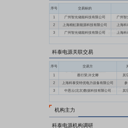
制造业单项冠军称号。
序号
交易标的
要点14：
行业标准制定优势
公司为中电协
1
广州智光储能科技有限公司
广州智
（SAC/TC329）成员单位、中国电
2
上海精虹新能源科技有限公司
上海科
相关行业学术会议和标准制修订工作，累计
3
广州智光储能科技有限公司
上海科
要点15：
收购精虹科技股权
2022年6
一步开拓新能源、储能等两翼业务。公司控
科泰电源关联交易
能和小动力的电池系统制造(模组+BMS)
投资”)、上海驰际投资管理事务所(有限合伙)
持有的精虹科技全部股权,使精虹科技成为公
序号
交易方
本次收购,精虹科技将成为公司全资子公司,
1
蔡行荣,许文卿
其
决策和管理的便利性和效率,有助于公司新
2
上海科泰安特优电力设备有限公司
参
要点16：
股权转让
2016年11月21
3
中恩云(北京)数据科技有限公司
其
司及彭华先生签署股权转让协议,以9,000
股权。
机构主力
科泰电源机构调研