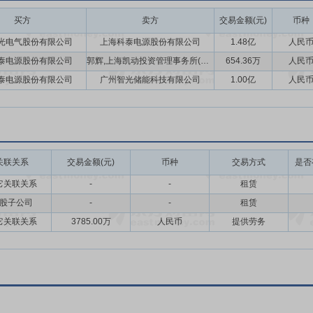
买方
卖方
交易金额(元)
币种
内燃发电设备分会副理事长单位、中电协移动电站标委会(CEEIA/TC1
光电气股份有限公司
上海科泰电源股份有限公司
1.48亿
人民
工技术学会移动电站专委会成员单位，中内协应急动力专委会副理事长单位、
泰电源股份有限公司
郭辉,上海凯动投资管理事务所(有限合伙),上海驰际投资管理事务所(有限合伙)
654.36万
人民
主持或参与完成国军标、国家标准、行业标准、团体标准等30余项，持
泰电源股份有限公司
广州智光储能科技有限公司
1.00亿
人民
月8日公司对外公告,上海科泰电源股份有限公司(以下简称“公司”)根据战略
股子公司上海精虹新能源科技有限公司(以下简称“精虹科技”)主要围绕储
和产品成套业务。结合公司业务发展规划,公司与精虹科技其他股东上海凯动投
(以下简称“驰际投资”)及郭辉先生(以下称“少数股东”)于2022年6月6日签
司全资子公司。2022年6月6日,公司第五届董事会第十一次会议审议
关联关系
交易金额(元)
币种
交易方式
是否
利用其已有的设备和项目经验,开展电化学储能和小动力的电池系统制造(模
它关联关系
-
-
租赁
能源、储能等业务发展规划的执行和落地。
股子公司
-
-
租赁
日,公司召开的第三届董事会第十八次会议审议通过了《关于转让捷星新能源股
它关联关系
3785.00万
人民币
提供劳务
万元人民币对价向买方转让公司持有的标的公司49%股权(以下称“标的股权