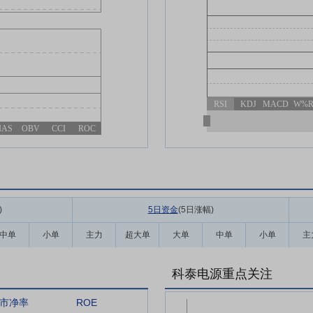
RSI
KDJ
MACD
W%
IAS
OBV
CCI
ROC
)
5日资金
(5日涨幅
)
中单
小单
主力
超大单
大单
中单
小单
主
科泰电源重点关注
市净率
ROE