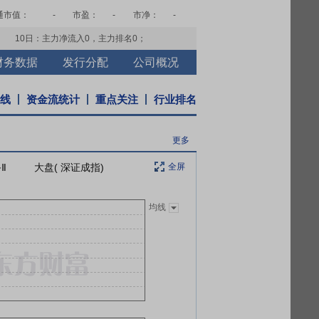
通市值：
-
市盈：
-
市净：
-
10日：主力净流入
0
，主力排名
0
；
财务数据
发行分配
公司概况
K线
资金流统计
重点关注
行业排名
更多
Ⅱ
大盘( 深证成指)
全屏
均线