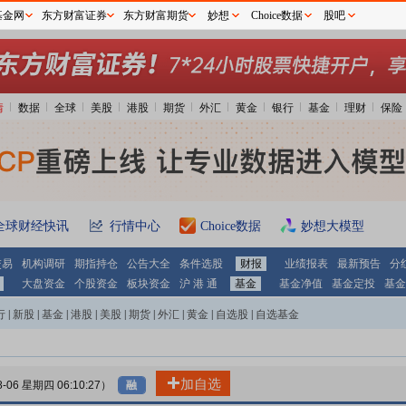
基金网
东方财富证券
东方财富期货
妙想
Choice数据
股吧
情
数据
全球
美股
港股
期货
外汇
黄金
银行
基金
理财
保险
全球财经快讯
行情中心
Choice数据
妙想大模型
交易
机构调研
期指持仓
公告大全
条件选股
财报
业绩报表
最新预告
分
大盘资金
个股资金
板块资金
沪 港 通
基金
基金净值
基金定投
基金
行
|
新股
|
基金
|
港股
|
美股
|
期货
|
外汇
|
黄金
|
自选股
|
自选基金
加自选
8-06 星期四 06:10:27）
融