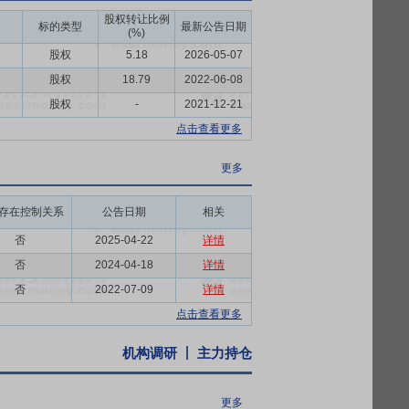
股权转让比例
标的类型
最新公告日期
(%)
1)副主任委员单位、全国移动电站标委会
币
股权
5.18
2026-05-07
中国电机工程协会成员单位，积极参加各协会
币
股权
18.79
2022-06-08
续开展技术交流，推动行业技术共同进步。
币
股权
-
2021-12-21
发展规划,在巩固发展现有主业经营的同时,拟进
点击查看更多
能需求和绿色出行趋势,定位于开展电化学储
资管理事务所(有限合伙)(以下简称“凯动
更多
订股权转让协议,以654.358万元对价受让其
通过了《关于收购精虹科技股权的议案》。通过
存在控制关系
公告日期
相关
组+BMS)和产品成套业务,有利于提高经营
否
2025-04-22
详情
否
2024-04-18
详情
权的议案》。公司拟与捷星实业(长春)有限公
否
2022-07-09
详情
”)。本次交易完成后,公司不再持有标的公司
点击查看更多
机构调研
主力持仓
更多