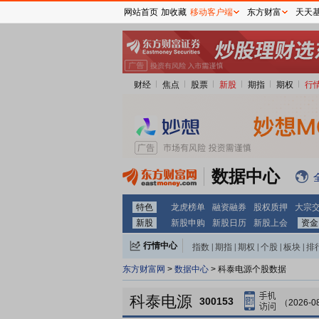
网站首页
加收藏
移动客户端
东方财富
天天
财经
焦点
股票
新股
期指
期权
行
数据中心
特色
龙虎榜单
融资融券
股权质押
大宗
新股
新股申购
新股日历
新股上会
资金
行情中心
指数
|
期指
|
期权
|
个股
|
板块
|
排
东方财富网
>
数据中心
> 科泰电源个股数据
科泰电源
300153
（2026-0