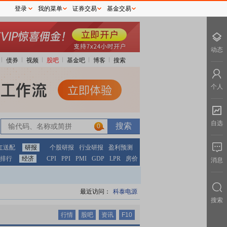
登录
我的菜单
证券交易
基金交易
动态
债券
视频
股吧
基金吧
博客
搜索
个人
自选
0
0
红送配
研报
个股研报
行业研报
盈利预测
排行
经济
CPI
PPI
PMI
GDP
LPR
房价
消息
最近访问：
科泰电源
搜索
行情
股吧
资讯
F10