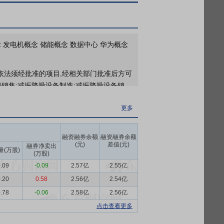
更多
2026年05月14日公布2026年04月28日有1笔高管关联人员减持，减持42万股
更多
术 发电机概念 储能概念 数据中心 华为概念
于2026年05月07日接待1家机构调研
(依法须经批准的项目,经相关部门批准后方可
更多
销售;减振降噪设备制造;减振降噪设备销
2026年04月27日公布截止2026年03月31日股东户数57768户，比上期减少1535户
设备销售;电力电子元器件制造;电力电子元器
2026年04月24日公布截止2025年12月31日股东户数59303户，比上期减少5639户
更多
、技术转让、技术推广。(除依法须经批准的
更多
2026年一季报归属净利润2034万元，同比增长46.80%，基本每股收益0.0636元
融资融券余额
融资融券余额
装、维护保养等售前和售后服务，产品形态
(元)
差值(元)
融券净卖出
电站等新型电力系统的设计、制造和运维能
量(万股)
(万股)
更多
泛应用于数据中心、通信、高端制造、电
.09
-0.09
2.57亿
2.55亿
2026年04月24日公布截止2025年12月31日长期股权投资7家公司，共计2.71亿元，本报告期内损益1165.63万元
融、半导体、高端制造等对供电可靠性要求
.20
0.58
2.56亿
2.54亿
明、抗险救灾等户外作业场景，为客户提供
.78
-0.06
2.58亿
2.56亿
生产生活提供主供电源。
点击查看更多
压开关柜设备的设计、制造和销售业务，主