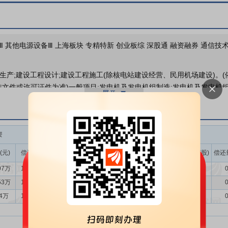
高管关联人持股
机构调研
Ⅱ 其他电源设备Ⅲ 上海板块 专精特新 创业板综 深股通 融资融券 通信技
2026年05月07日披露公司
生产;建设工程设计;建设工程施工(除核电站建设经营、民用机场建设)。
股东户数
文件或许可证件为准)一般项目:发电机及发电机组制造;发电机及发电机组
制设备销售;配电开关控制设备研发;配电开关控制设备制造;配电开关控制
;汽车销售;机动车修理和维护;技术服务、技术开发、技术咨询、技术交流
业绩报表
资
融券
机组产品的开发、设计、生产和销售，并为客户提供技术咨询、培训、安
、拖车型机组、集装箱型机组、方舱型机组等，并具有混合能源、分布式
(元)
偿还额(元)
净买入(元)
余额(元)
余量(万股)
卖出量(万股)
偿还
公司投资
司产品的主要特点。公司产品可作为备用电源、移动电源、替代电源，广
07万
1041.93万
143.14万
99.36万
4.60
0.00
0
舶等行业和领域。备用电源主要针对通信机房、算力中心、数据中心、金
53万
1279.90万
-209.37万
99.01万
4.69
0.78
0
提供后备供电；移动电源主要面向石油勘探、工程建设、重大活动通信照
54万
1144.06万
-272.52万
83.56万
4.11
0.72
0
岛、哨所、中东、非洲等没有市电或缺乏市电区域的用电需求，为当地的
品的重要组成部分。作为配套业务，输配电公司主要从事中压开关柜及低