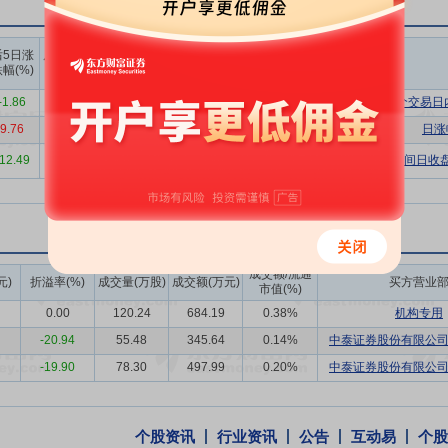
低压开关柜、低压密集型母线、接地电阻柜、非标箱等，可为客户提供电力成
应用于电厂、电网、石化、采矿、数据中心、轨道交通、商业楼宇、民用
上榜营业
上榜营业
上榜营业
后5日涨
后10日涨
部买入合
部卖出合
部买卖净
一直以来的重要业务构成部分。近年来，专用车公司以原有的车载电源业
幅(%)
跌幅(%)
计(万)
计(万)
额合计(万)
备、市政环卫车辆等专用车领域进行拓展，产品在国家电网、南方电网、
-1.86
-19.22
70159.74
58227.82
11931.92
连续三个交易日
策和行业发展趋势，着手新能源专用车辆的研发和配套。
9.76
-2.47
33638.46
17635.16
16003.30
日涨
来越多的客户对产品交付服务提出了更高要求，很多招标项目要求交钥匙
1373651.
1373651.
-12.49
18.06
0.00
严重异常期间日收盘
30
30
展，提供机房工程建设、机房降噪、尾气处理、机组巡检维护、后市场增
服务。
源产品，可根据具体使用工况的自然环境，进行柴油、蓄电、风能、太阳
方案。公司混合能源产品由于可接入风能、太阳能等自然能源，针对国内
成交额/流通
，由于运营成本大幅降低，可作为主用电源，为当地的生产和生活提供持
元)
折溢率(%)
成交量(万股)
成交额(万元)
买方营业
市值(%)
组行业经过多年发展，已经形成了较为完善和成熟的行业体系，属于充分
0.00
120.24
684.19
0.38%
机构专用
和高端制造业正在成为新的需求增长点，为行业发展提供了新的动力。当
-20.94
55.48
345.64
0.14%
中泰证券股份有限公
高密度、大功率机组转移，单个项目规模不断扩大，对产品模块化、快速
-19.90
78.30
497.99
0.20%
中泰证券股份有限公
产品已覆盖全国市场，并远销东南亚、中东、非洲、南美、澳洲、欧洲、
个股资讯
行业资讯
公告
互动易
个股
中心、通信、电力、交通运输、石油石化、海外施工、高端制造业等重点