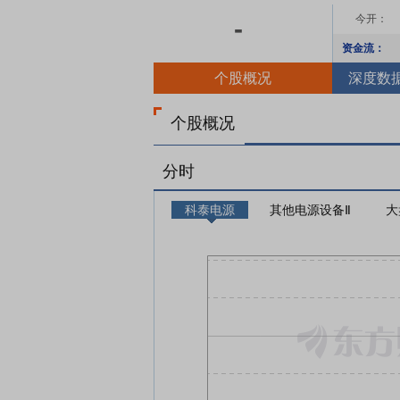
今开：
-
资金流：
个股概况
深度数
个股概况
分时
科泰电源
其他电源设备Ⅱ
大