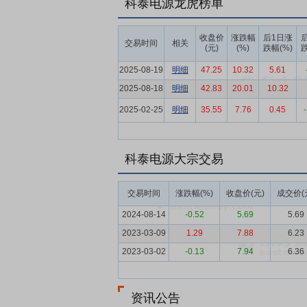
科泰电源龙虎榜单
要产品包括10kV中压开关柜、400V
服务，整体配电系统产品和解决方案可广泛
收盘价
涨跌幅
后1日涨
交易时间
相关
要点5：
专用车产品
车载电源业务是公司
(元)
(%)
跌幅(%)
跌
合供应链资源，向高、中压电源车及配套设
2025-08-19
明细
47.25
10.32
5.61
等领域都有应用。同时，结合国家新能源政
2025-08-18
明细
42.83
20.01
10.32
要点6：
工程及后市场服务
近年以来，越
2025-02-25
明细
35.55
7.76
0.45
并配备相关团队，助力工程服务业务快速发
目规划、设备安装到运维管理的全生命周期
要点7：
新能源及储能产品
公司的混合能
科泰电源大宗交易
式，为客户提供更加绿色、节能的电源解决
亚、非洲等欠发达地区市电尚不完善的特征
交易时间
涨跌幅(%)
收盘价(元)
成交价(
要点8：
发电机组行业
总体来看，发电机
2024-08-14
-0.52
5.69
5.69
（尤其是为人工智能提供算力服务的领域）
2023-03-09
1.29
7.88
6.23
中心、半导体等高端市场的产品需求逐步向
2023-03-02
-0.13
7.94
6.36
提升。
要点9：
品牌优势
经过多年的发展，公司
资讯公告
得了客户的认可。公司产品主要服务于数据