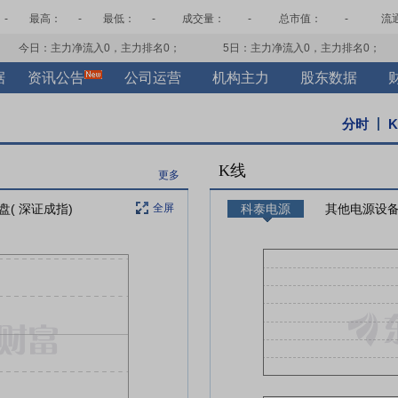
-
最高：
-
最低：
-
成交量：
-
总市值：
-
流
今日：主力净流入
0
，主力排名
0
；
5日：主力净流入
0
，主力排名
0
；
据
资讯公告
公司运营
机构主力
股东数据
分时
K线
更多
盘( 深证成指)
全屏
科泰电源
其他电源设备