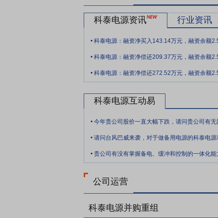
其是在数据中心和通信行业机房备用电源领
科泰电源资讯
行业资讯
势。
.
要点10：
产品服务优势
公司备用电源产
科泰电源：融资净买入143.14万元，融资余额2.
性。公司与众多国内外知名品牌供应商建立
.
科泰电源：融资净偿还209.37万元，融资余额2.
等方面得到全方位支持，使公司产品和服务
.
科泰电源：融资净偿还272.52万元，融资余额2.
要点11：
系统集成优势
公司拥有建筑机
员取得二级建造师证书，项目管理经验丰富
降噪、尾气处理、机组巡检维护、后市场增
科泰电源互动易
目质量优良，多次得到客户的认可和表彰。
.
要点12：
营销服务网络优势
电力设备板
.
请问台风巴威来袭，对于做备用电源的科泰电源
子公司，并在印尼、马来西亚、泰国等地区
.
方服务中心和各省市本地服务网点组成的三
贵公司有没有掌握备电、缓冲和控制的一体化能
的支持，公司上海总部建立了服务数据库，
了服务质量和响应速度。
公司运营
要点13：
技术研发和产业化优势
公司利
领和满足客户不断变化需求的新产品，在技
科泰电源并购重组
至报告期末，公司拥有有效发明专利和实用