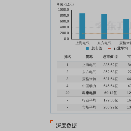
单位:
亿(元)
总市值
行业平均
排名
简称
总市值
?
市
1
上海电气
885.62亿
8
2
东方电气
852.58亿
2
3
麦格米特
681.54亿
44
4
中国动力
645.54亿
4
20
科泰电源
69.12亿
12
-
行业平均
179.30亿
16
-
市场平均
203.92亿
13
深度数据