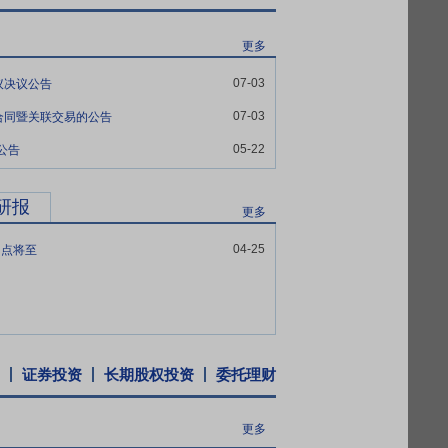
良好的知名度和美誉度，具有一定的品牌优
更多
品的同时，保证产品质量的稳定性、可靠
07-03
议决议公告
商务政策、技术支持、人员培训、售后服务
07-03
合同暨关联交易的公告
05-22
公告
安全生产许可证，公司拥有多名工程管理人
结合客户需求，逐步向机房工程建设、机房
有良好的口碑和声誉，所承建的系统集成项
研报
更多
04-25
拐点将至
国内30个省市；在中国香港、新加坡设有
设立了由上海总部销售服务中心，北方、南
服务中心可以提供零配件存储、技术和人力
远程诊断故障和指导故障排除，有效地提升
证券投资
长期股权投资
委托理财
数据中心和AI新兴市场快速增长的需求引
新增授权专利13项，其中发明专利2项。截
更多
册商标30余件。报告期内，公司获得上海市