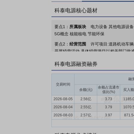
科泰电源核心题材
要点1：
所属板块
电力设备 其他电源设备
5G概念 核能核电 节能环保
要点2：
经营范围
许可项目:道路机动车辆
开展经营活动,具体经营项目以相关部门批准
售;输配电及控制设备制造;智能输配电及控
科泰电源融资融券
件销售;电池制造;电池销售;储能技术服务
项目外,凭营业执照依法自主开展经营活动)
融
要点3：
发电机组产品
公司专业从事发电
交易时间
余额占流通市
包括标准型机组、静音型机组、移动发电车
余额(元)
买入额
值比(%)
力，标准化、智能化、环保性、高品质是公
2026-08-05
2.56亿
3.73
1185.
力、石油石化、交通运输、工程、港口、船
2026-08-04
2.55亿
3.79
1070.
较高的领域，在市电突发故障时为核心设备
2026-08-03
2.57亿
3.97
871.
高机动性的供电方案；替代电源主要针对海
要点4：
输配电产品
输配电产品是公司产