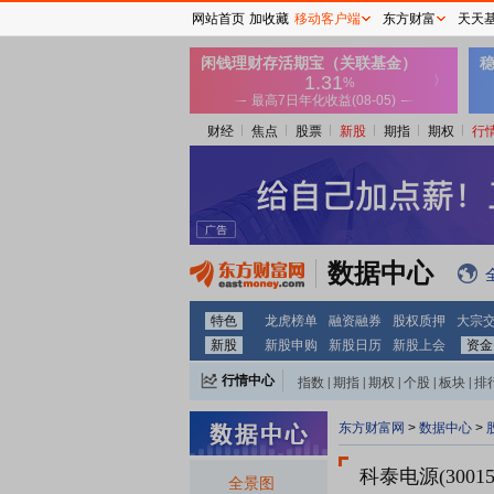
网站首页
加收藏
移动客户端
东方财富
天天
财经
焦点
股票
新股
期指
期权
行
数据中心
特色
龙虎榜单
融资融券
股权质押
大宗
新股
新股申购
新股日历
新股上会
资金
行情中心
指数
|
期指
|
期权
|
个股
|
板块
|
排
东方财富网
>
数据中心
>
科泰电源(30015
全景图