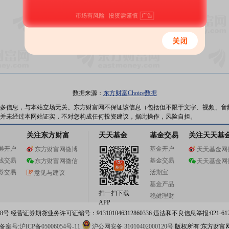
暂无数据
数据来源：
东方财富Choice数据
多信息，与本站立场无关。东方财富网不保证该信息（包括但不限于文字、视频、音
并未经过本网站证实，不对您构成任何投资建议，据此操作，风险自担。
关注东方财富
天天基金
基金交易
关注天天基
券开户
基金开户
东方财富网微博
天天基金网
线交易
基金交易
东方财富网微信
天天基金网
券交易
活期宝
意见与建议
基金产品
扫一扫下载
稳健理财
APP
 经营证券期货业务许可证编号：913101046312860336 违法和不良信息举报:021-612
案号:沪ICP备05006054号-11
沪公网安备 31010402000120号
版权所有:东方财富