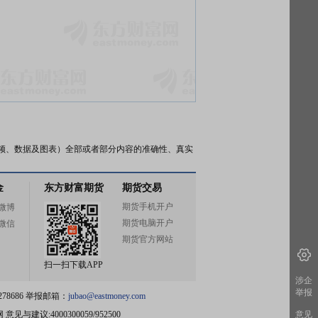
频、数据及图表）全部或者部分内容的准确性、真实
金
东方财富期货
期货交易
期货手机开户
微博
期货电脑开户
微信
期货官方网站
扫一扫下载APP
涉企
举报
78686 举报邮箱：
jubao@eastmoney.com
网
意见与建议:4000300059/952500
意见