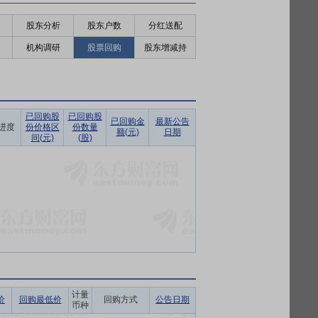
股东分析
股东户数
分红送配
机构调研
股票回购
股东增减持
已回购股
已回购股
已回购金
最新公告
进度
份价格区
份数量
额(元)
日期
间(元)
(股)
计量
价
回购最低价
回购方式
公告日期
币种