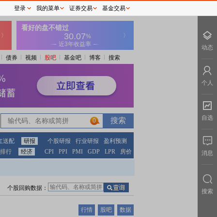
登录
我的菜单
证券交易
基金交易
动态
债券
视频
股吧
基金吧
博客
搜索
个人
自选
0
红送配
研报
个股研报
行业研报
盈利预测
排行
经济
CPI
PPI
PMI
GDP
LPR
房价
消息
个股回购数据：
搜索
行情
股吧
数据