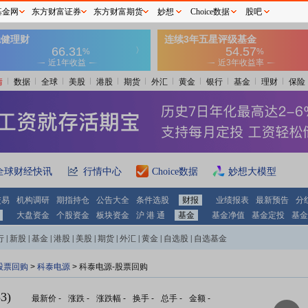
基金网
东方财富证券
东方财富期货
妙想
Choice数据
股吧
情
数据
全球
美股
港股
期货
外汇
黄金
银行
基金
理财
保险
全球财经快讯
行情中心
Choice数据
妙想大模型
交易
机构调研
期指持仓
公告大全
条件选股
财报
业绩报表
最新预告
分
大盘资金
个股资金
板块资金
沪 港 通
基金
基金净值
基金定投
基金
行
|
新股
|
基金
|
港股
|
美股
|
期货
|
外汇
|
黄金
|
自选股
|
自选基金
股票回购
>
科泰电源
> 科泰电源-股票回购
3)
最新价
-
涨跌
-
涨跌幅
-
换手
-
总手
-
金额
-