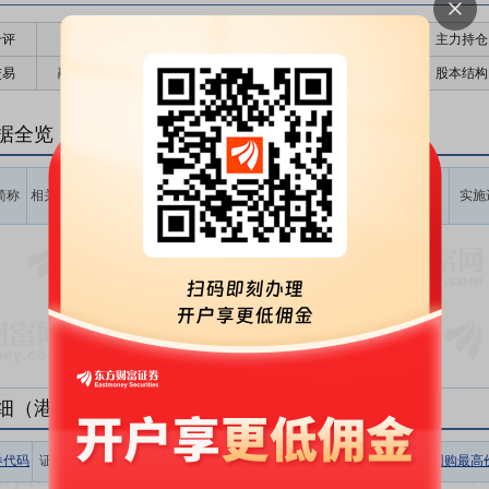
千评
公告
个股日历
财务数据
核心题材
主力持仓
交易
融资融券
高管持股
股东大会
个股研报
股本结构
据全览
计划回购
计划回购
占公告前
计划回购
最新价
回购起始
简称
相关
价格区间
数量区间
一日总股
金额区间
实施
时间
(元)
(股)
本比例(%)
(元)
暂无数据
细（港股公告）
券代码
证券简称
相关
收盘价
涨跌幅
回购数量
回购金额
回购最高