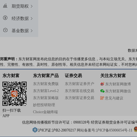
期货期权
经济数据
基金数据
数据
郑重声明：
东方财富网发布此信息的目的在于传播更多信息，与本站立场无关。东方
性、完整性、有效性、及时性、原创性等。相关信息并未经过本网站证实，不对您构
东方财富
东方财富产品
证券交易
关注东方财富
东方财富免费版
东方财富证券开户
东方财富网微博
东方财富Level-2
东方财富在线交易
东方财富网微信
东方财富策略版
东方财富证券交易
意见与建议
妙想投研助理
扫一扫下载
Choice金融终端
APP
信息网络传播视听节目许可证：0908328号 经营证券期货业务许可证编号：91310
沪ICP证:沪B2-20070217
网站备案号:沪ICP备05006054号-11