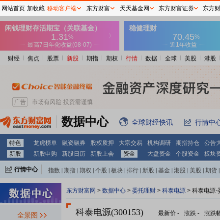
网站首页
加收藏
移动客户端
东方财富
天天基金网
东方财富证券
东方
财经
焦点
股票
新股
期指
期权
行情
数据
全球
美股
港股
数据中心
全球财经快讯
行情中
特色
龙虎榜单
融资融券
股权质押
大宗交易
机构调研
期指持仓
公告
新股
新股申购
新股日历
新股上会
资金
大盘资金
个股资金
板块
行情中心
指数
|
期指
|
期权
|
个股
|
板块
|
排行
|
新股
|
基金
|
港股
|
美股
|
期货
|
外汇
|
黄金
|
自选股
|
自选基金
东方财富网
>
数据中心
>
委托理财
>
科泰电源
> 科泰电源
科泰电源(300153)
最新价
-
涨跌
-
涨跌
全景图