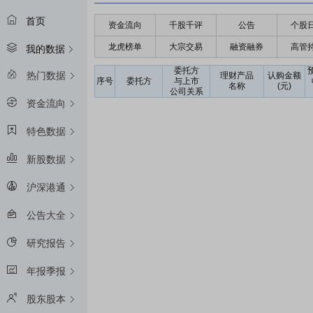
首页
资金流向
千股千评
公告
个股
龙虎榜单
大宗交易
融资融券
高管
我的数据
委托方
热门数据
理财产品
认购金额
序号
委托方
与上市
名称
(元)
公司关系
资金流向
特色数据
新股数据
沪深港通
公告大全
研究报告
年报季报
股东股本