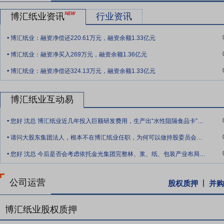
要点10：
市场营销策略优势
本公司所在的东部地区经济发达、人口密
博汇纸业资讯
行业资讯
积累和开拓，公司培养了一支熟悉市场、经验丰富的销售队伍，以各省
.
公司、大型烟厂、出版社等信用好、风险小、需求稳定的优质客户。公
博汇纸业：融资净偿还220.61万元，融资余额1.33亿元
.
产品和高效服务，与客户形成“生命共同体”。公司积极自建全球营销
博汇纸业：融资净买入269万元，融资余额1.36亿元
.
要点11：
管理架构优势
公司以“文化&MBOS”、“数字化转型”、“组
博汇纸业：融资净偿还324.13万元，融资余额1.33亿元
造奋斗者铁军，弘扬锐意进取、拼搏向上的精神；通过精益管理、持续
当行业标杆；开展组织变革，在“组织和人才”的激励中，建立外部人
博汇纸业互动易
会；以研发、技术创新为先导，积极推进全方位（管理、服务、产品等
.
过完善环境、社会与治理体系（ESG），打造绿色低碳循环产业链，实
您好 沈总 博汇纸业近几年投入巨额研发费用，生产出“水性阻隔食品卡”等新产品。请
.
要点12：
生产设备与产品质量优势
本公司为ISO9001质量体系认证企业
请问大股东集团法人，根本不在博汇纸业任职，为何可以做持股委员会领导，是否违规，此
用先进的DCS、QCS、MES、WAS 等工业控制、管理系统，运用
.
您好 沈总 今后是否会考虑依托金光集团完整林、浆、纸、包装产业布局把苏州金治胜包
品保处，负责建立健全公司的品质管理体系和工艺质量控制体系，制定
足不同细分市场客户的差异化需求。公司及其子公司还取得了“FSSC220
公司运营
股权质押
并购
要点13：
技术研发实力优势
本公司具有行业内领先的技术及研发能力
责技术研发与成果转化，生产部门负责低碳生产工艺落地，采购部门负
制定并执行公司科技发展规划，以及新产品、新工艺的开发、引进、消
博汇纸业股权质押
研发处、工艺研发处、测试分析处、综合处、节能环保处和标准化处等