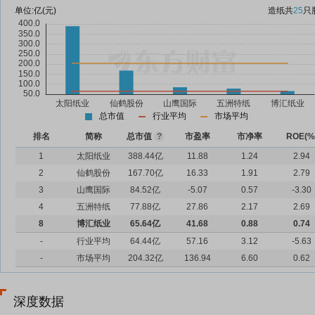
单位:
亿(元)
造纸
共
25
只
总市值
行业平均
市场平均
排名
简称
总市值
?
市盈率
市净率
ROE(%
1
太阳纸业
388.44亿
11.88
1.24
2.94
2
仙鹤股份
167.70亿
16.33
1.91
2.79
3
山鹰国际
84.52亿
-5.07
0.57
-3.30
4
五洲特纸
77.88亿
27.86
2.17
2.69
8
博汇纸业
65.64亿
41.68
0.88
0.74
-
行业平均
64.44亿
57.16
3.12
-5.63
-
市场平均
204.32亿
136.94
6.60
0.62
深度数据