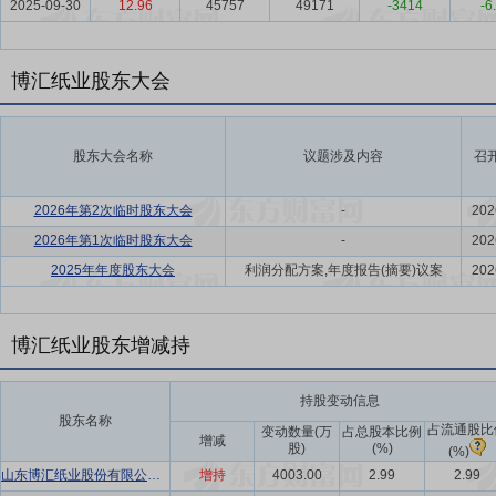
2025-09-30
12.96
45757
49171
-3414
-6
博汇纸业股东大会
股东大会名称
议题涉及内容
召
2026年第2次临时股东大会
-
202
2026年第1次临时股东大会
-
202
2025年年度股东大会
利润分配方案,年度报告(摘要)议案
202
博汇纸业股东增减持
持股变动信息
股东名称
占流通股比
变动数量(万
占总股本比例
增减
股)
(%)
(%)
山东博汇纸业股份有限公司-奋斗者员工持股计划
增持
4003.00
2.99
2.99