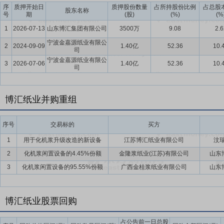
序
质押开始日
质押股份数量
占所持股份比例
占总股
产品的技术指标优化，争创新产品、新品类，保持了业内领先的生产制造
股东名称
号
期
(股)
(%)
(%
明专利63件，实用新型专利127件，受让发明专利11件；处于申请中的
1
2026-07-13
山东博汇集团有限公司
3500万
9.08
2.6
要点14：
地理位置与原材料供应优势
本公司总部地处造纸行业聚集地
宁波金嘉源纸业有限公
2
2024-09-09
1.40亿
52.36
10.
持良好的竞争优势。在原料供应方面，本公司采用国内外供应商直接供
司
宁波金嘉源纸业有限公
基地在江苏省盐城市大丰区大丰港，就近依托黄海港口海运优势，使原
3
2026-07-06
1.40亿
52.36
10.
司
要点15：
企业文化与价值观优势
公司以“一切为了打胜仗”为总目标
五大精神为指引，抓创新、活组织、促效益，打造企业核心竞争优势；以“
博汇纸业并购重组
的“比学赶帮超”精神，万马奔腾，促进优胜劣汰；发扬“自强不息、海纳
上、创业精神、创新管理、结果导向、持续改进为行动准则，践行“MB
序号
交易标的
买方
文明、实践绿色循环、提高人类生活质量的企业使命。
1
用于化机浆升级改造的新设备
江苏博汇纸业有限公司
汶
要点16：
参股国开厚德(北京)投资基金
公司初始投资5000万元,持有国
2
化机浆闲置设备的4.45%份额
金隆浆纸业(江苏)有限公司
山东
要点17：
拟投建年产45万吨高档信息用纸项目
2019年6月3日公告
3
化机浆闲置设备的95.55%份额
广西金桂浆纸业有限公司
山东
项目,项目产品为静电复印纸,以商品木浆为主要原料,引进国外先进关键设
要点18：
定增募资不超19.8亿拓展主业
2017年12月11日公告,公司
博汇纸业股票回购
行费用后将投入年产150万吨高档包装纸板项目。本次非公开发行股票
要点19：
拟定增募资不超14.4亿元拓展主业
2018年6月21日公告
占公告前一日总股