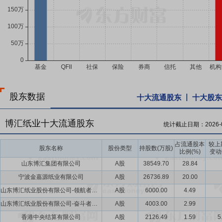
股东数据
十大流通股东
十大股东
博汇纸业十大流通股东
统计截止日期：
2026-
占流通股本
较上
股东名称
股份类型
持股数(万股)
比例(%)
变动
山东博汇集团有限公司
A股
38549.70
28.84
宁波金嘉源纸业有限公司
A股
26736.89
20.00
山东博汇纸业股份有限公司-领航者员工持股计划
A股
6000.00
4.49
山东博汇纸业股份有限公司-奋斗者员工持股计划
A股
4003.00
2.99
香港中央结算有限公司
A股
2126.49
1.59
5