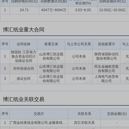
序号
回购价格区间(元)
回购数量区间(股)
回购金额区间(元)
本比例(%)
纸板项目。其中公司控股股东博汇集团认购数量不低于本次非公开发行
1
24.71
4047万~8094万
3.03~6.05
10.00亿~20.00亿
要点20：
获金光纸业全资子公司宁波亚洲首次举牌
2019年6月21
市公司股份达到66,842,226股,占上市公司总股本5.000%。宁波
况继续增持上市公司股份的可能。
博汇纸业重大合同
要点21：
第一期员工持股计划股票出售完毕
2020年2月11日公告
股本的3.58%。
序号
合同名称
签署主体
与上市公司关系
其他签署方
与上
陕国投·江苏海力
山东博汇纸业股
陕西省国际信托
1
集合资金信托计
公司本身
无
份有限公司
股份有限公司
划保证合同
山东博汇纸业股
民生金融租赁股
2
对外担保合同
公司本身
无
份有限公司
份有限公司
山东博汇纸业股
上海电气租赁有
3
保证合同
公司本身
无
份有限公司
限公司
博汇纸业关联交易
序号
交易方
关联关系
交易金额(元)
1
广西金桂浆纸业有限公司,金隆浆纸业(江苏)有限公司
其它关联关系
-