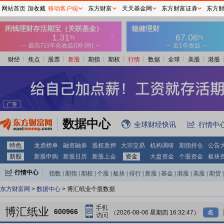
网站首页
加收藏
移动客户端
东方财富
天天基金网
东方财富证券
东方
财经
焦点
股票
新股
期指
期权
行情
数据
全球
美股
港股
数据中心
全球财经快讯
行情中
特色
龙虎榜单
融资融券
股权质押
大宗交易
机构调研
期指持仓
公告
新股
新股申购
新股日历
新股上会
资金
大盘资金
个股资金
板块
行情中心
指数
|
期指
|
期权
|
个股
|
板块
|
排行
|
新股
|
基金
|
港股
|
美股
|
期货
|
外汇
|
黄金
|
自选股
|
自选基金
东方财富网
>
数据中心
> 博汇纸业个股数据
博汇纸业
600966
（2026-08-06 星期四 16:32:47）
名