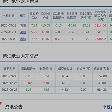
博汇纸业龙虎榜单
要点6：
造纸行业
造纸行业具备典型的供需周期与成本周期双重波动
上榜营业
上
处于“新产能释放尾声+产业结构调整”的转型发展阶段：前期集中投产
收盘价
涨跌幅
后1日涨
后5日涨
后10日涨
交易时间
相关
部买入合
部
(元)
(%)
跌幅(%)
跌幅(%)
跌幅(%)
度。同时受木浆、废纸等核心原料价格波动影响，行业阶段性承压，市
计(万)
升，纸价在报告期末呈现触底反弹的积极态势。当前造纸行业正处于结
2026-03-19
明细
7.34
-10.05
-6.13
-10.63
-13.08
6314.54
2
不符合行业长期发展趋势及头部企业提质增效导向，叠加绿色低碳政策
2024-11-11
明细
5.92
10.04
-2.87
-8.45
-5.41
3341.61
7
势与发展机遇将进一步凸显。
2022-05-09
明细
7.65
10.07
0.78
-2.48
-2.22
2738.92
6
要点7：
白纸板行业
2025年白纸板行业内企业盈利水平、开工情况
国关税政策扰动，新增产能投放预期影响下，白纸板成本支撑趋弱，原
博汇纸业大宗交易
下游需求逐步回暖复苏，客户备货意愿显著提升，市场呈现阶段性货源
同能力及优质客户资源的头部企业带来巩固市场地位、优化盈利结构、
交易时间
涨跌幅(%)
收盘价(元)
成交价(元)
折溢率(%)
成交量(万股)
要点8：
文化纸行业
2025年年初部分造纸企业阶段性停产检修，但
2026-03-30
-3.25
6.54
6.54
0.00
152.00
力度不足，行业发展面临阶段性挑战。下半年主流文化纸产能逐步恢复
2025-12-25
10.02
6.81
6.81
0.00
33.00
稳中蓄势态势。具备规模优势、成本管控能力及完善渠道布局的龙头企
2025-09-25
-1.23
4.83
4.83
0.00
684.23
要点9：
箱板纸行业
2025年箱板纸市场价格先抑后扬。上半年受原
节奏有所放缓。报告期内，家电“以旧换新”政策带动高端箱板纸需求
抑制。下半年下游需求逐步复苏回暖，包装企业补库意愿提升，叠加气
资讯公告
个股
著改善。