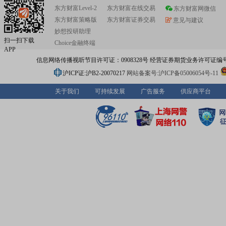
东方财富Level-2
东方财富在线交易
型升级,实现高质量可持续发展。“MBOS”是公司企业文化
东方财富网微信
内涵,强调用奥林匹克的精神进行企业管理,鼓励员工以“比
东方财富策略版
东方财富证券交易
意见与建议
帮、赶、超”精神,不断挖掘工作中的改善空间,并通过科学
妙想投研助理
加以持续改善,营造斗志昂扬的工作氛围,推动企业经营持续
扫一扫下载
Choice金融终端
水平发展。公司采取“以销定产”、“以产定购”的经营模式,以
APP
关政策为导向,全力推行绿色、高质量可持续发展;以市场为
信息网络传播视听节目许可证：0908328号 经营证券期货业务许可证编号：91310
准分析各细分市场客户的需求;以产品为抓手,潜心打造绿色
包装纸;以“客户至上”为宗旨,全面提升客户体验,加快科技创
沪ICP证:沪B2-20070217
网站备案号:沪ICP备05006054号-11
破。公司将坚定不移地推进公司的六化建设:标准化、自动
息化、数字化、智能化、绿色化;依靠“四轮驱动”,推进“一个
关于我们
可持续发展
广告服务
供应商平台
两个转型”;充分发挥公司的规模、技术、设备、产品及管理
以客户为中心,以产业政策为先机,稳中求进,坚持创新,推动
色、数字化高质量发展。