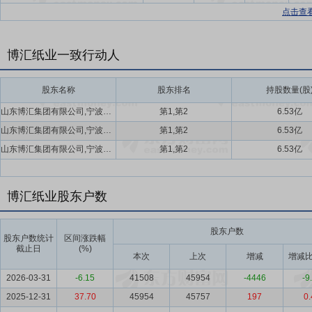
点击查
博汇纸业一致行动人
股东名称
股东排名
持股数量(股
山东博汇集团有限公司,宁波金嘉源纸业有限公司
第1,第2
6.53亿
山东博汇集团有限公司,宁波金嘉源纸业有限公司
第1,第2
6.53亿
山东博汇集团有限公司,宁波金嘉源纸业有限公司
第1,第2
6.53亿
博汇纸业股东户数
股东户数
股东户数统计
区间涨跌幅
截止日
(%)
本次
上次
增减
增减比
2026-03-31
-6.15
41508
45954
-4446
-9
2025-12-31
37.70
45954
45757
197
0.