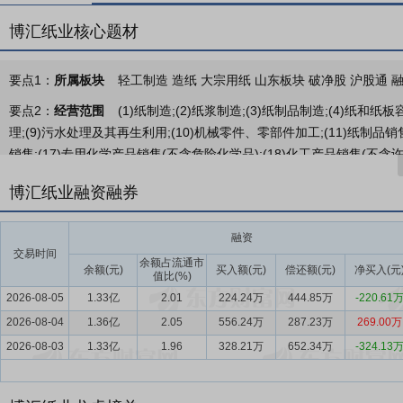
博汇纸业核心题材
要点1：
所属板块
轻工制造 造纸 大宗用纸 山东板块 破净股 沪股通 
要点2：
经营范围
(1)纸制造;(2)纸浆制造;(3)纸制品制造;(4)纸和
理;(9)污水处理及其再生利用;(10)机械零件、零部件加工;(11)纸制品销售;
销售;(17)专用化学产品销售(不含危险化学品);(18)化工产品销售(不含许可
(23)海关监管货物仓储服务(不含危险化学品、危险货物)。
博汇纸业融资融券
要点3：
白纸板类产品
白纸板类产品：作为公司核心优势产品，涵盖
日用品包装等领域，凭借高强度、高白度、印刷适应性强等特点，成为
融资
装等，产品表面光滑、光泽度高，能满足高端印刷需求；③烟卡：专为
交易时间
余额占流通市
食品卡：主要用于纸杯、纸碗、食品外贴、食品包装盒、牛奶饮料等液
余额(元)
买入额(元)
偿还额(元)
净买入(元
值比(%)
2026-08-05
1.33亿
2.01
224.24万
444.85万
-220.61
要点4：
文化纸类产品
文化纸类产品：主要包括双胶纸、白牛皮纸、
2026-08-04
等领域。报告期内，公司持续优化该板块产品结构，重点提升高附加值
1.36亿
2.05
556.24万
287.23万
269.00万
2026-08-03
1.33亿
1.96
328.21万
652.34万
-324.13
要点5：
箱板纸类产品
箱板纸类产品：聚焦中高档市场，主要包括精
客户对包装安全性、稳定性的高要求，适用于高端家电包装、食品饮料
材，具有高强度、耐水、耐候性强等特点，是建材行业重要的配套材料