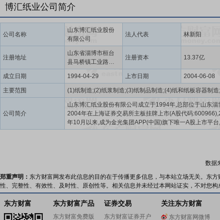
博汇纸业公司简介
山东博汇纸业股份
公司名称
法人代表
林新阳
有限公司
山东省淄博市桓台
注册地址
注册资本
13.37亿
县马桥镇工业路北
首
成立日期
1994-04-29
上市日期
2004-06-08
主要范围
山东博汇纸业股份有限公司成立于1994年,总部位于山东淄
公司简介
2004年在上海证券交易所主板挂牌上市(A股代码:600966),2
年10月以来,成为金光集团APP(中国)旗下唯一A股上市平台
治理结构进一步优化。公司拥有山东、江苏两大生产基地
专注于浆纸一体化的研发、生产、销售,在积极贯彻国家供
构性改革,推崇绿色循环经济的同时,不断优化产品结构,开
市场,提高市场占有率。目前公司主营产品为白纸板、瓦楞
数据
板纸、石膏护面纸等,是国内造纸行业的龙头企业之一,其中
装纸-白纸板为主要产品。博汇纸业始终秉承“自强不息,海纳
郑重声明：
东方财富网发布此信息的目的在于传播更多信息，与本站立场无关。东方
挑战极限,誓达胜利”的企业精神,以“数字化转型、科技创新”
性、完整性、有效性、及时性、原创性等。相关信息并未经过本网站证实，不对您构
领未来发展,在“以人为本,四轮驱动”的融合创新中,通过推行
克管理体系(Management By Olympic System,简称“MBO
东方财富
东方财富产品
证券交易
关注东方财富
益管理体系,促进提质增效;通过完善“三废”治理体系,打造绿
东方财富免费版
东方财富证券开户
东方财富网微博
产业;通过实施信息化建设、智能化生产和数字化改造,助力