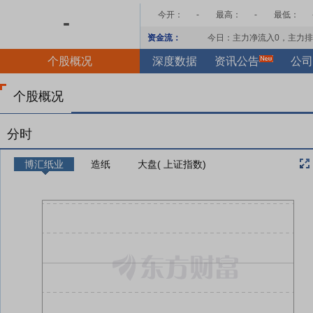
今开：
-
最高：
-
最低：
-
资金流：
今日：主力净流入
0
，主力排
个股概况
深度数据
资讯公告
公司
个股概况
分时
博汇纸业
造纸
大盘( 上证指数)