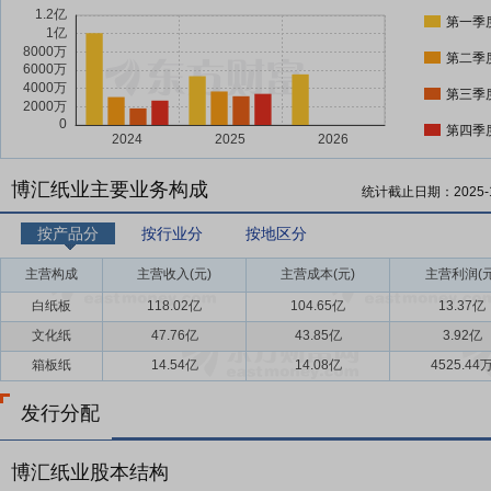
第一季
第二季
第三季
第四季
博汇纸业主要业务构成
统计截止日期：
2025-
按产品分
按行业分
按地区分
主营构成
主营收入(元)
主营成本(元)
主营利润(元
白纸板
118.02亿
104.65亿
13.37亿
文化纸
47.76亿
43.85亿
3.92亿
箱板纸
14.54亿
14.08亿
4525.44
发行分配
博汇纸业股本结构