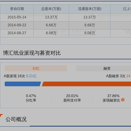
变动日期
总股本(万股)
流通股本(万股)
已上
2015-05-14
13.37万
13.37万
2014-09-22
6.68万
6.68万
2014-08-27
6.08万
6.08万
博汇纸业派现与募资对比
分红
融资
A股派现 16次
9.21亿
A股融资 3次
24
0.47%
20.01%
37.86%
分红率
股利支付率
派现融资比
公司概况