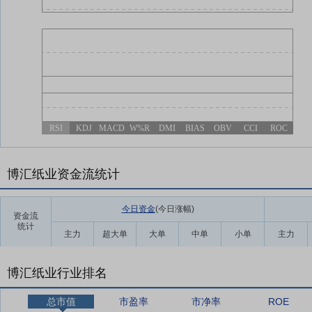
RSI
KDJ
MACD
W%R
DMI
BIAS
OBV
CCI
ROC
博汇纸业资金流统计
今日资金
(今日涨幅
)
资金流
统计
主力
超大单
大单
中单
小单
主力
博汇纸业行业排名
总市值
市盈率
市净率
ROE