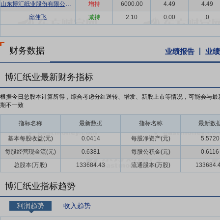
山东博汇纸业股份有限公司-领航者员工持股计划
增持
6000.00
4.49
4.49
邱伟飞
减持
2.10
0.00
0
财务数据
业绩报告
业绩
博汇纸业最新财务指标
根据今日总股本计算所得，综合考虑分红送转、增发、新股上市等情况，可能会与最
期不一致
指标名称
最新数据
指标名称
最新数
基本每股收益(元)
0.0414
每股净资产(元)
5.5720
每股经营现金流(元)
0.6381
每股公积金(元)
0.6116
总股本(万股)
133684.43
流通股本(万股)
133684.
博汇纸业指标趋势
利润趋势
收入趋势