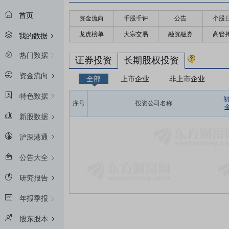
首页
资金流向
千股千评
公告
个股
龙虎榜单
大宗交易
融资融券
高管
我的数据
热门数据
证券投资
长期股权投资
资金流向
全部
上市企业
非上市企业
特色数据
序号
投资公司名称
金
新股数据
沪深港通
公告大全
研究报告
年报季报
股东股本