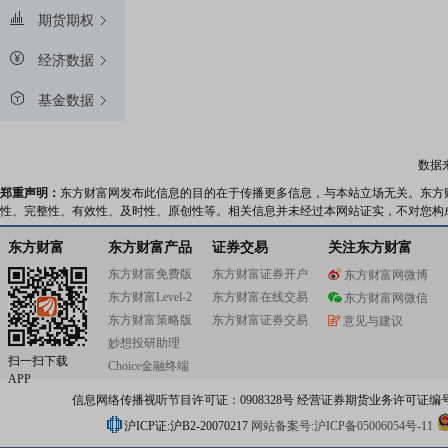
期货期权
经济数据
基金数据
数据
郑重声明：
东方财富网发布此信息的目的在于传播更多信息，与本站立场无关。东方
性、完整性、有效性、及时性、原创性等。相关信息并未经过本网站证实，不对您构
东方财富
东方财富产品
证券交易
关注东方财富
东方财富免费版
东方财富证券开户
东方财富网微博
东方财富Level-2
东方财富在线交易
东方财富网微信
东方财富策略版
东方财富证券交易
意见与建议
妙想投研助理
扫一扫下载
Choice金融终端
APP
信息网络传播视听节目许可证：0908328号 经营证券期货业务许可证编号：91310
沪ICP证:沪B2-20070217
网站备案号:沪ICP备05006054号-11