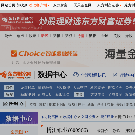
网站首页
加收藏
移动客户端
东方财富
天天基金网
东方财富证券
东方
财经
焦点
股票
新股
期指
期权
行情
数据
全球
美股
港股
数据中心
全球财经快讯
行情中
特色
龙虎榜单
融资融券
股权质押
大宗交易
机构调研
期指持仓
公告
新股
新股申购
新股日历
新股上会
资金
大盘资金
个股资金
板块
行情中心
指数
|
期指
|
期权
|
个股
|
板块
|
排行
|
新股
|
基金
|
港股
|
美股
|
期货
|
外汇
|
黄金
|
自选股
|
自选基金
东方财富网
>
数据中心
>
公司投资
>
博汇纸业
> 博汇纸业
博汇纸业(600966)
最新价
-
涨跌
-
涨跌
全景图