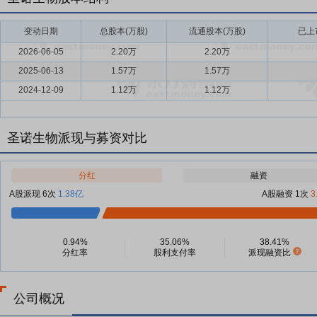
变动日期
总股本(万股)
流通股本(万股)
已上
2026-06-05
2.20万
2.20万
2025-06-13
1.57万
1.57万
2024-12-09
1.12万
1.12万
圣诺生物派现与募资对比
分红
融资
A股派现 6次
1.38亿
A股融资 1次
3
0.94%
35.06%
38.41%
分红率
股利支付率
派现融资比
公司概况