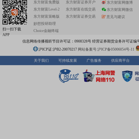
东方财富免费版
东方财富证券开户
东方财富网微博
售的完整药物开发周期。公司凭借多肽合成和修饰核心技术
东方财富Level-2
东方财富在线交易
在多肽药物研发生产领域获得较高的知名度和认可度,先后
东方财富网微信
派格生物、百奥泰生物、八加一等新药研发企业和科研机
东方财富策略版
东方财富证券交易
意见与建议
了30余个项目的药学研究及定制生产服务,其中1个多肽创
妙想投研助理
获批上市进入商业化阶段,1个多肽创新药已申报生产,另有1
扫一扫下载
Choice金融终端
肽创新药进入临床试验阶段。公司挑选在国内外具有较大
APP
量及较强市场竞争力的多肽仿制药品种进行研发,已掌握15
信息网络传播视听节目许可证：0908328号 经营证券期货业务许可证编号：91310
原料药的规模化生产技术,其中9个品种在国内取得生产批件
品种获得美国DMF备案(其中8个品种处于激活状态),延伸开
沪ICP证:沪B2-20070217
网站备案号:沪ICP备05006054号-11
个多肽制剂品种在国内取得了12个生产批件,产品涵盖免疫
道、抗病毒、妇产科、糖尿病、心脑血管、罕见病、骨科
关于我们
可持续发展
广告服务
供应商平台
肽药物发挥重要作用的领域。公司多肽制剂产品注射用恩
和卡贝缩宫素注射液为国内首仿多肽药物;比伐芦定、利拉
胸腺法新、艾替班特、恩夫韦肽等合成难度较大的仿制原
出口至欧美、印度、韩国等国际市场,终端客户包括费森尤
(Fresenius)、阿拉宾度(Aurobindo)、迈兰(Mylan)、鲁宾
(Lupin)、信立泰、上药第一生化、扬子江等国内外知名医药
醋酸阿托西班、醋酸奥曲肽、生长抑素、胸腺法新和卡贝
五个品种的产业化研发被纳入“‘十一五’国家重大新药创制专项
司已提交药品注册申请的艾替班特、泊沙康唑两个制剂品
家卫健委列入《第一批鼓励仿制药品目录》。除此之外,公
有大量的非专利技术,主要是药品生产配方及相应的生产加
艺。先后获评国家级、省级科研和技术改造项目十余项,与
学华西医院合作建立了“四川省多肽药物工程技术研究中心”
川省经济和信息化委员会评定为“四川省企业技术中心”,为