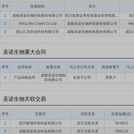
序号
交易标的
买方
1
成都圣诺生物科技股份有限公司
四川发展证券投资基金管理有限公司-四川资本市场纾困发展证券投资基金合伙企业(有限合伙)
四
2
Africa Bio Chem Co.Ltd
成都圣诺生物科技股份有限公司
Afr
3
眉山汇龙药业科技有限公司
成都圣诺生物科技股份有限公司
眉山
圣诺生物重大合同
序号
合同名称
签署主体
与上市公司关系
其他签署方
与上
成都圣诺生物制
1
产品采购合同
全资子公司
某客户
药有限公司
圣诺生物关联交易
序号
交易方
关联关系
交易金额(元)
1
四川熔增环保科技有限公司
其它关联关系
69.99万
2
成都圣诺美业科技有限公司
其它关联关系
7600.00