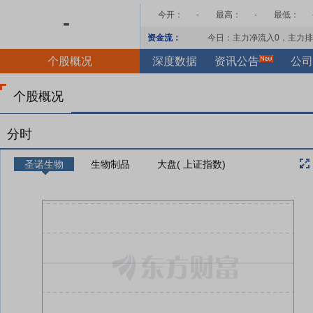
今开：
-
最高：
-
最低：
-
资金流：
今日：主力净流入
0
，主力排
个股概况
深度数据
资讯公告
公司
个股概况
分时
圣诺生物
生物制品
大盘( 上证指数)