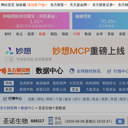
网站首页
加收藏
移动客户端
东方财富
天天基金网
东方财富证券
东方
财经
焦点
股票
新股
期指
期权
行情
数据
全球
美股
港股
数据中心
全球财经快讯
行情中
特色
龙虎榜单
融资融券
股权质押
大宗交易
机构调研
期指持仓
公告
新股
新股申购
新股日历
新股上会
资金
大盘资金
个股资金
板块
行情中心
指数
|
期指
|
期权
|
个股
|
板块
|
排行
|
新股
|
基金
|
港股
|
美股
|
期货
|
外汇
|
黄金
|
自选股
|
自选基金
东方财富网
>
数据中心
> 圣诺生物个股数据
圣诺生物
688117
（2026-08-09 星期日 10:02:47）
融