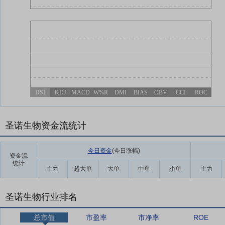
RSI
KDJ
MACD
W%R
DMI
BIAS
OBV
CCI
ROC
圣诺生物资金流统计
今日资金
(今日涨幅
)
资金流
统计
主力
超大单
大单
中单
小单
主力
圣诺生物行业排名
总市值
市盈率
市净率
ROE