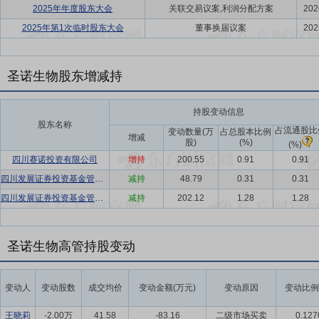
2025年年度股东大会
关联交易议案,利润分配方案
202
2025年第1次临时股东大会
董事换届议案
202
圣诺生物股东增减持
持股变动信息
股东名称
占流通股比
变动数量(万
占总股本比例
增减
股)
(%)
(%)
四川赛诺投资有限公司
增持
200.55
0.91
0.91
四川发展证券投资基金管理有限公司-四川资本市场纾困发展证券投资基金合伙企业(有限合伙)
减持
48.79
0.31
0.31
四川发展证券投资基金管理有限公司-四川资本市场纾困发展证券投资基金合伙企业(有限合伙)
减持
202.12
1.28
1.28
圣诺生物高管持股变动
变动人
变动股数
成交均价
变动金额(万元)
变动原因
变动比例
王晓莉
-2.00万
41.58
-83.16
二级市场买卖
0.127