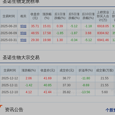
可、对外许可和其他使用的权利、所有权和利益。受让方通常会与公司
圣诺生物龙虎榜单
相关产品的生产并收取相应的加工费用，相关产品销售及市场开拓由受
上榜营业
上
收盘价
涨跌幅
后1日涨
后5日涨
后10日涨
要点7：
多肽药物行业
从国内市场来看，多肽药物市场呈现加速增长趋势。根
交易时间
相关
部买入合
部
(元)
(%)
跌幅(%)
跌幅(%)
跌幅(%)
计(万)
人民币上升至2024年的602.00亿元人民币，年复合增速2.30%。
2025-06-20
明细
35.71
15.01
0.39
-5.12
-1.18
6918.05
9
纳入医保的多肽药物总数达到58个，提高了多肽药物的可及性和市场渗透率。Fr
2025-06-09
明细
48.55
17.58
-1.85
-1.87
3.68
8304.92
3
年复合增长率将达到18.3%，其中GLP-1药物年复合增长率将达40.6%
2025-03-31
明细
29.30
19.98
1.30
-0.34
-5.12
6941.46
1
要点8：
技术研发和体系优势
公司自成立以来一直专注于多肽类药物
肽规模化生产技术、多对二硫环肽合成技术、聚乙二醇化修饰、脂肪酸
术瓶颈；并在多肽药物合成路线设计、工艺研发、产业链平台以及技术
圣诺生物大宗交易
品种，同时对外提供多肽创新药药学研究服务和多肽类产品定制生产服
要点9：
丰富的研发管线储备优势
公司基于多年的多肽类药物的研发
交易时间
涨跌幅(%)
收盘价(元)
成交价(元)
折溢率(%)
成交量(万股)
研发产品已向国家药品监督管理局申报注册批件，共有中长期在研储备
2025-12-12
2.06
41.69
36.77
-11.80
21.55
生产服务。其中利拉鲁肽已取得临床许可通知；醋酸特利加压素、利那
2025-12-11
-1.42
40.85
37.30
-8.69
21.55
要点10：
原料药与制剂全产业链生产服务优势
公司具备多肽原料药和
2025-12-10
4.12
41.44
35.82
-13.56
5.60
计，到小试、中试、工艺验证和质量研究等药学研究服务，以及药物研
研究，到临床试验和上市销售的完整药物开发周期。得益于公司提供的
资讯公告
发生产领域获得较高的知名度和认可度，先后为山东鲁抗、山西锦波、
个股