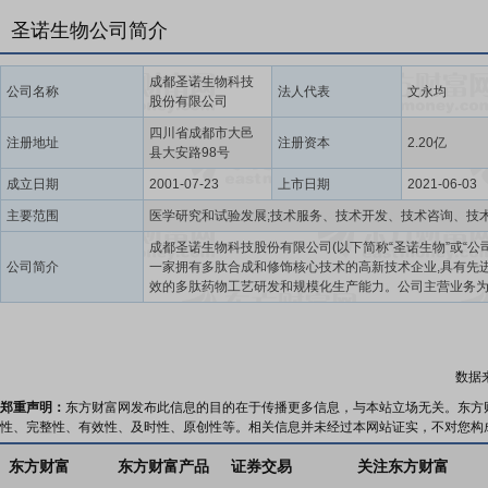
圣诺生物公司简介
成都圣诺生物科技
公司名称
法人代表
文永均
股份有限公司
四川省成都市大邑
注册地址
注册资本
2.20亿
县大安路98号
成立日期
2001-07-23
上市日期
2021-06-03
主要范围
成都圣诺生物科技股份有限公司(以下简称“圣诺生物”或“公司
公司简介
一家拥有多肽合成和修饰核心技术的高新技术企业,具有先
效的多肽药物工艺研发和规模化生产能力。公司主营业务
研发、生产和销售在国内外具有较大市场容量及较强竞争
肽原料药和制剂产品,同时公司依托在多肽药物研发和规模
领域的技术优势,为国内外医药企业提供多肽创新药药学研
务、多肽类产品定制生产服务以及多肽药物生产技术转让
数据
此外,公司还提供小分子化学药物左西孟旦制剂代加工及左
原料药生产、出口销售业务。圣诺生物具备多肽原料药和
郑重声明：
东方财富网发布此信息的目的在于传播更多信息，与本站立场无关。东方
全流程研发管线和全产业链平台,能够为多肽创新药和仿制
性、完整性、有效性、及时性、原创性等。相关信息并未经过本网站证实，不对您构
从工艺路线设计,到小试、中试、工艺验证和质量研究等药
服务,以及药物研发及商业化生产所需原料药、制剂产品的
东方财富
东方财富产品
证券交易
关注东方财富
定制生产服务,涵盖从药物发现、临床前研究,到临床试验和