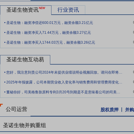
斯等新药研发企业和科研机构提供了40余个项目的多肽创新药药学CD
阶段，另有多个多肽创新药进入临床试验阶段。
圣诺生物资讯
行业资讯
.
要点11：
核心团队优势
公司研发团队由首席科学家、董事长文永均先
圣诺生物：融资净偿还600.01万元，融资余额3.21亿元
了国内第一个获批的多肽药物胸腺五肽、国内首个销售超20亿元的多肽
.
全国多肽药物研发及规模化生产前沿技术交流会“杰出人才奖”，2017年
圣诺生物：融资净买入71.44万元，融资余额3.27亿元
.
年获得“新兴产业十大杰出企业家”称号，2022年获得“化工工程”正高级
圣诺生物：融资净买入1744.03万元，融资余额3.26亿元
要点12：
质量管理优势
公司建立了从药物研发到商业化生产的完整质
备丰富的实践经验和强大的执行团队；建立了GMP级原料药和制剂生产
圣诺生物互动易
.
要点13：
自愿锁定股份
自公司股票上市之日起三十六个月内,不转让
您好，我注意到贵公司2024年未提供业绩说明会视频回放。请问在即将举行的2025
间接持有的该部分股份。
.
2025年年报披露，公司本期营业收入变化率与销售费用和管理费用变化率相差54%，
要点14：
股利分配
在满足现金分红条件的基础上,结合公司持续经营和
.
年以现金方式累计分配的利润不少于最近3年实现的年均可分配利润的3
董秘你好，司美格鲁肽原料专利3月20号到期是不是意味着公司的司美格鲁肽原料可以全
要点15：
稳定股价措施
公司首次公开发行股票并上市后三年内,如公
公司运营
持股份、公司全体董事(独立董事除外)和高级管理人员增持公司股票以
股权质押
并购
圣诺生物并购重组