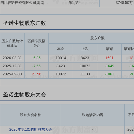
四川赛诺投资有限公司,海南圣诺企业管理中心(有限合伙)
第1,第4
3748.50万
圣诺生物股东户数
股东户数
股东户数统计
区间涨跌幅
截止日
(%)
本次
上次
增减
增减比
2026-03-31
-6.35
10014
8423
1591
18
2025-12-31
-7.55
8423
10072
-1649
-16
2025-09-30
21.58
10072
11133
-1061
-9
圣诺生物股东大会
股东大会名称
议题涉及内容
召
2026年第1次临时股东大会
-
202