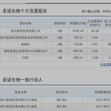
圣诺生物十大流通股东
统计截止日期：
2026-
占流通股本
较上
股东名称
股份类型
持股数(万股)
比例(%)
变动
四川赛诺投资有限公司
A股
4782.40
30.39
四川发展证券投资基金管理有限公司-四川资本市场纾困发展证券投资基金合伙企业(有限合伙)
A股
738.12
4.69
蒋紫剑
A股
710.66
4.52
88
海南圣诺企业管理中心(有限合伙)
A股
465.50
2.96
闫浩
A股
358.14
2.28
1
点击查
圣诺生物一致行动人
股东名称
股东排名
持股数量(股
四川赛诺投资有限公司,海南圣诺企业管理中心(有限合伙)
第1,第4
5247.90万
四川赛诺投资有限公司,海南圣诺企业管理中心(有限合伙)
第1,第4
5247.90万