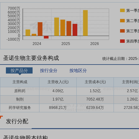
第一季
第二季
第三季
第四季
圣诺生物主要业务构成
统计截止日期：
2025-
按产品分
按行业分
按地区分
主营构成
主营收入(元)
主营成本(元)
主营利润(
原料药
4.09亿
1.52亿
2.57亿
制剂
1.97亿
7052.48万
1.26亿
药学研究服务
8968.21万
6239.64万
2728.5
发行分配
圣诺生物股本结构