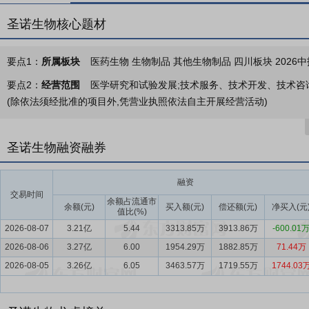
圣诺生物核心题材
要点1：
所属板块
医药生物 生物制品 其他生物制品 四川板块 2026中
要点2：
经营范围
医学研究和试验发展;技术服务、技术开发、技术咨询
(除依法须经批准的项目外,凭营业执照依法自主开展经营活动)
要点3：
多肽创新药CDMO服务
公司的药学研究服务针对客户筛选或
发或注册申报，服务过程中的相关知识产权归客户所有。公司按照技术
圣诺生物融资融券
要点4：
公司自主研发、销售的多肽原料药和制剂产品
截至本报告披
原料药生产批件或激活备案，其中恩夫韦肽、卡贝缩宫素为国内首仿品
融资
交易时间
国DMF备案，其中11个品种处于激活状态，可被制剂生产企业引用申
余额占流通市
余额(元)
买入额(元)
偿还额(元)
净买入(元
值比(%)
批鼓励仿制药品目录建议清单》。
2026-08-07
3.21亿
5.44
3313.85万
3913.86万
-600.01
要点5：
多肽类产品定制生产服务
多肽类产品定制生产服务包括为客
2026-08-06
3.27亿
6.00
1954.29万
1882.85万
71.44万
客户提供新药研发筛选阶段所需多肽化合物、对照品的定制生产，以及
2026-08-05
3.26亿
6.05
3463.57万
1719.55万
1744.03
要点6：
多肽药物生产技术转让服务
公司多肽药物生产技术转让服务
经向国家药品审批部门提交药品注册申请的多肽仿制药品种（包括原料