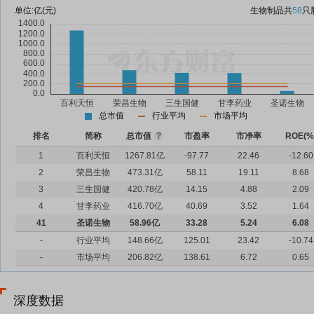
单位:
亿(元)
生物制品
共
58
只
总市值
行业平均
市场平均
排名
简称
总市值
?
市盈率
市净率
ROE(%
1
百利天恒
1267.81亿
-97.77
22.46
-12.60
2
荣昌生物
473.31亿
58.11
19.11
8.68
3
三生国健
420.78亿
14.15
4.88
2.09
4
甘李药业
416.70亿
40.69
3.52
1.64
41
圣诺生物
58.96亿
33.28
5.24
6.08
-
行业平均
148.66亿
125.01
23.42
-10.74
-
市场平均
206.82亿
138.61
6.72
0.65
深度数据