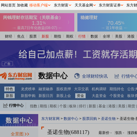
网站首页
加收藏
移动客户端
东方财富
天天基金网
东方财富证券
东方
财经
焦点
股票
新股
期指
期权
行情
数据
全球
美股
港股
数据中心
全球财经快讯
行情中
特色
龙虎榜单
融资融券
股权质押
大宗交易
机构调研
期指持仓
公告
新股
新股申购
新股日历
新股上会
资金
大盘资金
个股资金
板块
行情中心
指数
|
期指
|
期权
|
个股
|
板块
|
排行
|
新股
|
基金
|
港股
|
美股
|
期货
|
外汇
|
黄金
|
自选股
|
自选基金
东方财富网
>
数据中心
>
股票回购
>
圣诺生物
> 圣诺生物
圣诺生物(688117)
最新价
-
涨跌
-
涨跌
全景图