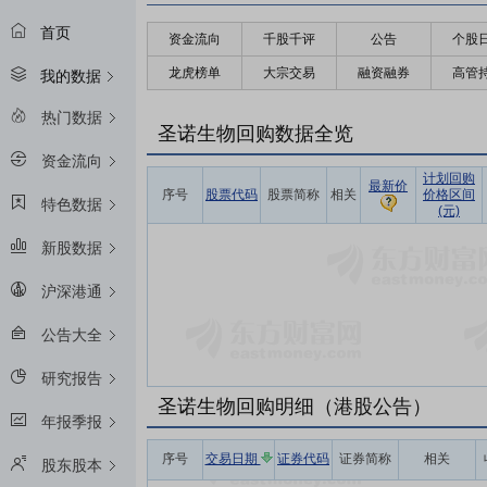
首页
资金流向
千股千评
公告
个股
龙虎榜单
大宗交易
融资融券
高管
我的数据
热门数据
圣诺生物回购数据全览
资金流向
计划回购
最新价
序号
股票代码
股票简称
相关
价格区间
特色数据
(元)
新股数据
沪深港通
公告大全
研究报告
圣诺生物回购明细（港股公告）
年报季报
序号
交易日期
证券代码
证券简称
相关
股东股本