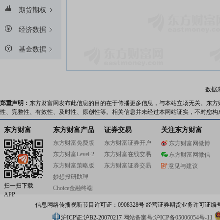
期货期权
经济数据
基金数据
数据
郑重声明：
东方财富网发布此信息的目的在于传播更多信息，与本站立场无关。东方
性、完整性、有效性、及时性、原创性等。相关信息并未经过本网站证实，不对您构
东方财富
东方财富产品
证券交易
关注东方财富
东方财富免费版
东方财富证券开户
东方财富网微博
东方财富Level-2
东方财富在线交易
东方财富网微信
东方财富策略版
东方财富证券交易
意见与建议
妙想投研助理
扫一扫下载
Choice金融终端
APP
信息网络传播视听节目许可证：0908328号 经营证券期货业务许可证编号：91310
沪ICP证:沪B2-20070217
网站备案号:沪ICP备05006054号-11