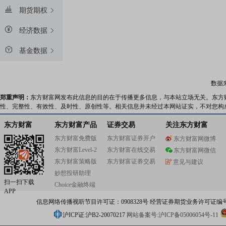
期货期权
经济数据
基金数据
数据
郑重声明：
东方财富网发布此信息的目的在于传播更多信息，与本站立场无关。东方
性、完整性、有效性、及时性、原创性等。相关信息并未经过本网站证实，不对您构
东方财富
东方财富产品
证券交易
关注东方财富
东方财富免费版
东方财富证券开户
东方财富网微博
东方财富Level-2
东方财富在线交易
东方财富网微信
东方财富策略版
东方财富证券交易
意见与建议
妙想投研助理
扫一扫下载
Choice金融终端
APP
信息网络传播视听节目许可证：0908328号 经营证券期货业务许可证编号：91310
沪ICP证:沪B2-20070217
网站备案号:沪ICP备05006054号-11