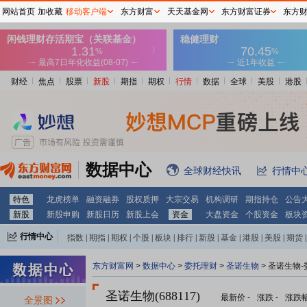
网站首页
加收藏
移动客户端
东方财富
天天基金网
东方财富证券
东方
财经
焦点
股票
新股
期指
期权
行情
数据
全球
美股
港股
数据中心
全球财经快讯
行情中
特色
龙虎榜单
融资融券
股权质押
大宗交易
机构调研
期指持仓
公告
新股
新股申购
新股日历
新股上会
资金
大盘资金
个股资金
板块
行情中心
指数
|
期指
|
期权
|
个股
|
板块
|
排行
|
新股
|
基金
|
港股
|
美股
|
期货
|
外汇
|
黄金
|
自选股
|
自选基金
东方财富网
>
数据中心
>
委托理财
>
圣诺生物
> 圣诺生物
圣诺生物(688117)
最新价
-
涨跌
-
涨跌
全景图