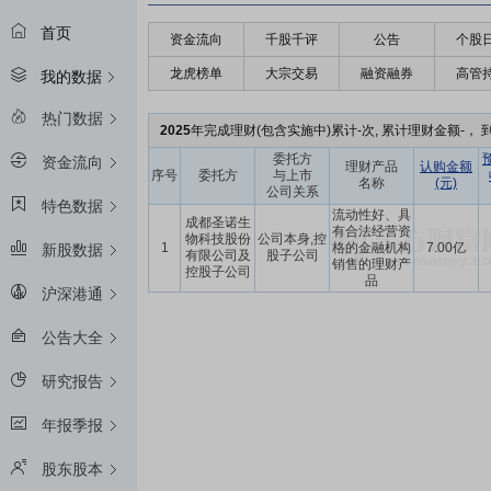
首页
资金流向
千股千评
公告
个股
龙虎榜单
大宗交易
融资融券
高管
我的数据
热门数据
2025
年完成理财(包含实施中)累计-次, 累计理财金额-， 到
委托方
资金流向
理财产品
认购金额
序号
委托方
与上市
名称
(元)
公司关系
特色数据
流动性好、具
成都圣诺生
有合法经营资
物科技股份
公司本身,控
1
格的金融机构
7.00亿
新股数据
有限公司及
股子公司
销售的理财产
控股子公司
品
沪深港通
公告大全
研究报告
年报季报
股东股本